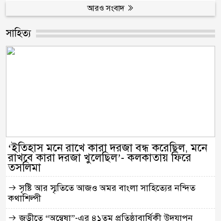
আরও সংবাদ
সাহিত‍্য
‘ইতিহাস মনে রাখে কারা দরজা বন্ধ করেছিল, মনে
রাখবে কারা দরজা খুলেছিল’- কলকাতায় ফিরে
তসলিমা
সৃষ্টি আর স্মৃতিতে আজও অমর বাংলা সাহিত্যের নন্দিত
কথাশিল্পী
জুড়ীতে “অন্বেষা”-এর ৪১তম প্রতিষ্ঠাবার্ষিকী উদযাপন