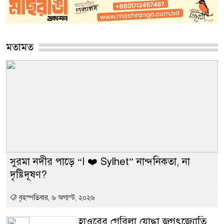
মতামত
সুরমা নদীর পাড়ে “I ❤️ Sylhet” নান্দনিকতা, না
দৃষ্টিদূষণ?
বৃহস্পতিবার, ৬ অগাস্ট, ২০২৬
হাওরের গেরিলা যোদ্ধা জগৎজ্যোতি