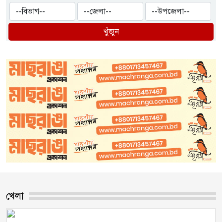
খুঁজুন
খেলা