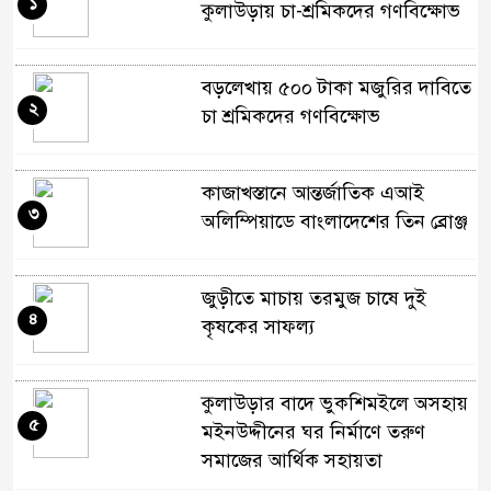
১
কুলাউড়ায় চা-শ্রমিকদের গণবিক্ষোভ
বড়লেখায় ৫০০ টাকা মজুরির দাবিতে
২
চা শ্রমিকদের গণবিক্ষোভ
কাজাখস্তানে আন্তর্জাতিক এআই
৩
অলিম্পিয়াডে বাংলাদেশের তিন ব্রোঞ্জ
জুড়ীতে মাচায় তরমুজ চাষে দুই
৪
কৃষকের সাফল্য
কুলাউড়ার বাদে ভুকশিমইলে অসহায়
৫
মইনউদ্দীনের ঘর নির্মাণে তরুণ
সমাজের আর্থিক সহায়তা