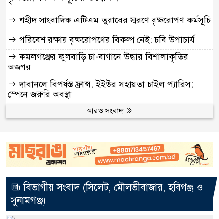
শহীদ সাংবাদিক এটিএম তুরাবের স্মরণে বৃক্ষরোপণ কর্মসূচি
পরিবেশ রক্ষায় বৃক্ষরোপণের বিকল্প নেই: চবি উপাচার্য
কমলগঞ্জের ফুলবাড়ি চা-বাগানে উদ্ধার বিশালাকৃতির
অজগর
দাবানলে বিপর্যস্ত ফ্রান্স, ইইউর সহায়তা চাইল প্যারিস;
স্পেনে জরুরি অবস্থা
আরও সংবাদ
বিভাগীয় সংবাদ (সিলেট, মৌলভীবাজার, হবিগঞ্জ ও
সুনামগঞ্জ)