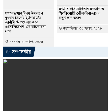
জাতীয় প্রতিযোগিতায় জলপ্রপাত
গণঅভ্যুত্থান দিবস উপলক্ষে
শিল্পীগোষ্ঠী মৌলভীবাজারের
বুধবার সিলেট ইউনাইটেড
চতুর্থ স্থান অর্জন
জার্নালিস্ট ওয়েলফেয়ার
এসোসিয়েশন-এর আলোচনা
বৃহস্পতিবার, ৩০ জুলাই, ২০২৬
সভা
মঙ্গলবার, ৪ অগাস্ট, ২০২৬
সম্পাদকীয়