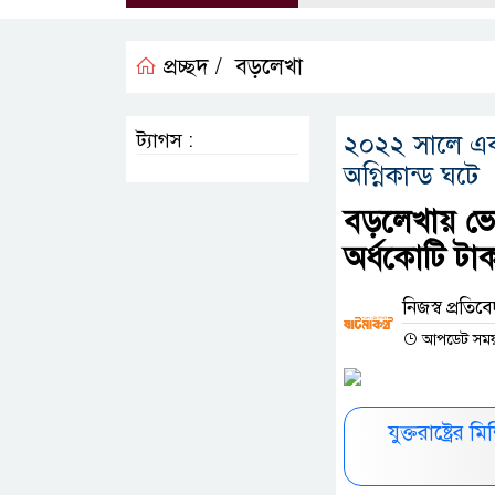
প্রচ্ছদ /
বড়লেখা
ট্যাগস :
২০২২ সালে একই
অগ্নিকান্ড ঘটে
বড়লেখায় ভোর
অর্ধকোটি টাক
নিজস্ব প্রতি
আপডেট সময় : 
যুক্তরাষ্ট্রে