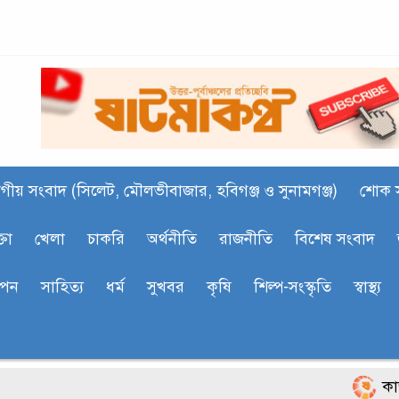
গীয় সংবাদ (সিলেট, মৌলভীবাজার, হবিগঞ্জ ও সুনামগঞ্জ)
শোক 
্তা
খেলা
চাকরি
অর্থনীতি
রাজনীতি
বিশেষ সংবাদ
াপন
সাহিত‍্য
ধর্ম
সুখবর
কৃষি
শিল্প-সংস্কৃতি
স্বাস্থ্য
কাজাখস্ত