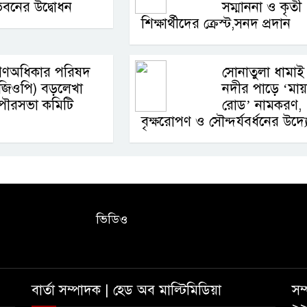
বনের উদ্বোধন
সম্মাননা ও কৃতী
শিক্ষার্থীদের ক্রেস্ট,সনদ প্রদান
গণঅধিকার পরিষদ
সোনাতুলা ধামাই
(জিওপি) বড়লেখা
নদীর পাড়ে ‘মায়
পৌরসভা কমিটি
রোড’ নামকরণ,
বৃক্ষরোপণ ও সৌন্দর্যবর্ধনের উদ্
ভিডিও
বার্তা সম্পাদক | হেড অব মাল্টিমিডিয়া
সম্
>>