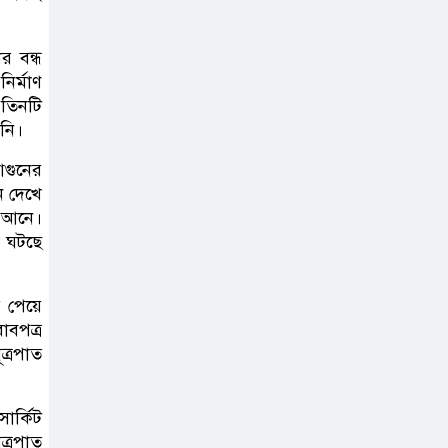
অনুষ্ঠিত
র বন্ধ
ির্মাণ
দলীয় কর্মীর স্ত্রীর
 তিনটি
সঙ্গে অনৈতিক
ননি।
সম্পর্কের অভিযোগে
জামায়াত নেতাকে অব্যাহতি
আগুনের
ন দেখে
ে আনে।
জন্মসূত্রে নাগরিকত্ব
লো ঘটছে
সীমিত করতে
ট্রাম্পের নতুন নির্বাহী
র পেয়ে
আদেশ
াবপত্র
ত্রপাত
সিলেটে সিভিটেক
বিল্ডার্সে বিভিন্ন পদে
জনবল নিয়োগ
ার্কিট
ত্রপাত