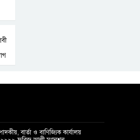
াবী
যোগ
পাদকীয়, বার্তা ও বাণিজ্যিক কার্যালয়
>>>> ফরিজ আলী ম্যানশন,