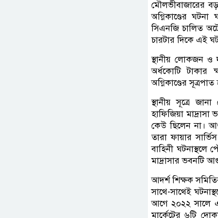
মৌলভীবাজারের বড়ল
অগ্নিকাণ্ডের ঘটনা
সিএনজি চালিত অটোর
চারটার দিকে এই ঘ
স্থানীয় লোকজন ও দমক
অর্ধকোটি টাকার ক
অগ্নিকাণ্ডের সূত্রপ
স্থানীয় সূত্রে জ
হাফিজিয়া মাদ্রাসা ভ
কেউ ছিলেন না। আগ
তারা ফায়ার সার্ভি
বাহিনী ঘটনাস্থলে 
মাদ্রাসার ভবনটি আগ
আদর্শ শিক্ষক সমি
সাথে-সাথেই ঘটনাস্থ
আগে ২০২২ সালে একই
মার্কেটের ৬টি দোক