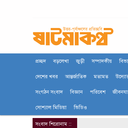
প্রচ্ছদ
বড়লেখা
জুড়ী
সম্পাদকীয়
বিভা
দেশের খবর
আন্তর্জাতিক
মতামত
উদ্যোক
সংগঠন সংবাদ
বিজ্ঞান
পরিবেশ
জীবনয
সোশ্যাল মিডিয়া
ভিডিও
সংবাদ শিরোনাম ::