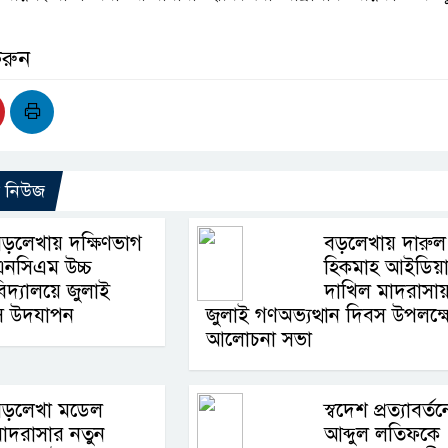
করুন
ো নিউজ
ড়লেখায় দক্ষিণভাগ
বড়লেখায় দারুল
এনসিএম উচ্চ
হিকমাহ আইডিয়
িদ্যালয়ে জুলাই
দাখিল মাদরাসা
বস উদযাপন
জুলাই গণঅভ্যত্থান দিবস উপলক্ষ
আলোচনা সভা
বড়লেখা মডেল
স্বদেশ প্রত্যাবর্তন
াদরাসার নতুন
আব্দুল লতিফকে