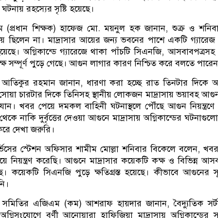
 ঘটনায় রহস্যের সৃষ্টি হয়েছে।
ম (প্রধান শিক্ষক) হাফেজ মো. ময়নুল হক জানান, শুক্র ও শনিবা
ায় ছিলেন না। মাদ্রাসার আয়ের জন্য ভবনের পাশে একটি গ্যারেজ ন
েছে। অগ্নিকান্ডে গ্যারেজে থাকা পাঁচটি সিএনজি, আসবাবপত্রসহ
ক্ষ সম্পূর্ণ পুড়ে গেছে। আগুন লাগার কারণ নিশ্চিত করে বলতে পারে
্য আতিকুর রহমান জানান, ধারণা করা হচ্ছে রাত তিনটার দিকে 
 সোয়া চারটার দিকে তিনিসহ স্থানীয় লোকজন মাদ্রাসায় ভয়াবহ আগু
ান। খবর পেয়ে দমকল বাহিনী ঘটনাস্থলে পৌঁছে আগুন নিয়ন্ত্রণ
ট থেকে নাকি দুর্বৃত্তের দেওয়া আগুনে মাদ্রাসায় অগ্নিকান্ডের ঘটনাগু
 করে দেখা জরুরি।
র্ভিসের স্টেশন অফিসার শামীম মোল্লা শনিবার বিকেলে বলেন, খব
ে নিয়ন্ত্রণ করেছি। আগুনে মাদ্রাসার কয়েকটি কক্ষ ও বিভিন্ন আসব
য়েছে। কয়েকটি সিএনজি পুড়ে ক্ষতিগ্রস্ত হয়েছে। কীভাবে আগুনের সূ
নি।
ুৎ সমিতির এজিএম (কম) আশরাফ হায়দার জানান, বৈদ্যুতিক সর্টস
র অগ্নিসংযোগে বর্ণী আনোয়ারা হাফিজিয়া মাদ্রাসায় অগ্নিকান্ডের সূ