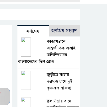
জনপ্রিয় সংবাদ
সর্বশেষ
কাজাখস্তানে
আন্তর্জাতিক এআই
অলিম্পিয়াডে
বাংলাদেশের তিন ব্রোঞ্জ
জুড়ীতে মাচায়
তরমুজ চাষে দুই
কৃষকের সাফল্য
জ
কুলাউড়ার বাদে