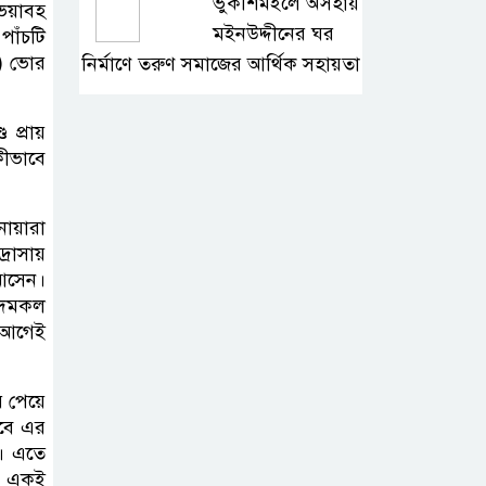
ভুকশিমইলে অসহায়
 ভয়াবহ
মইনউদ্দীনের ঘর
পাঁচটি
ল) ভোর
নির্মাণে তরুণ সমাজের আর্থিক সহায়তা
মাদ্রাসা শিক্ষা
 প্রায়
বোর্ডের নতুন
কীভাবে
লোগো ব্যবহারের
নির্দেশনা
নোয়ারা
্রাসায়
কুলাউড়ায় একাধিক
 আসেন।
মামলার
য় দমকল
র আগেই
ওয়ারেন্টভুক্ত ও
সাজাপ্রাপ্ত আসামি গ্রেপ্তার
র পেয়ে
কুলাউড়ার ভাটেরা
তবে এর
ে। এতে
স্টেশন বাজারে বিট
যে একই
পুলিশিং সভা