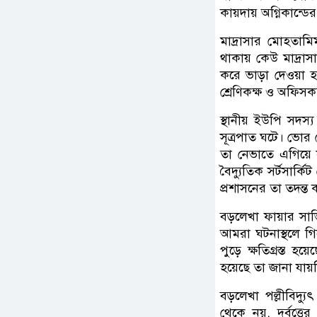
কায়দায় অগ্নিকান্ডের
মাদ্রাসার মোহতামি
থাকায় কেউ মাদ্রাস
করে ভাড়া দেওয়া হয়
শ্রেণিকক্ষ ও অফিসক
স্থানীয় ইউপি সদস
সূত্রপাত ঘটে। ভোর
তা নেভাতে এগিয়ে য
বৈদ্যুতিক সর্টসার্কি
প্রশাসনের তা তদন্ত
বড়লেখা ফায়ার সা
আমরা ঘটনাস্থলে গিয়
পুড়ে ক্ষতিগ্রস্ত হ
হয়েছে তা জানা যায়
বড়লেখা পল্লীবিদ্য
থেকে নয়, দুর্বৃত্তে