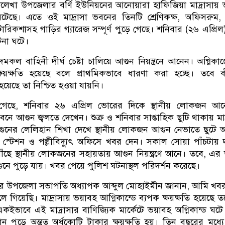
েখা উপজেলার বর্ণি ইউনিয়নের আনোয়ারা হাফিজিয়া মাদ্রাসায়
 ঘটেছে। এতে ওই মাদ্রাসা ভবনের তিনটি শ্রেণিকক্ষ, অফিসরুম, 
িকশাসহ গাড়ির গ্যারেজ সম্পূর্ণ পুড়ে গেছে। শনিবার (২৬ এপ্রি
টনা ঘটে।
ল বাহিনী দীর্ঘ চেষ্টা চালিয়ে আগুন নিয়ন্ত্রনে আনেন। অগ্নিকাণ্ডে
্ষয়ক্ষতি হয়েছে বলে প্রাথমিকভাবে ধারণা করা হচ্ছে। তবে 
াত হয়েছে তা নিশ্চিত হওয়া যায়নি।
ানা গেছে, শনিবার ২৬ এপ্রিল ভোরের দিকে স্থানীয় লোকজন আ
বনে আগুন জ্বলতে দেখেন। শুক্র ও শনিবার সাপ্তাহিক ছুটি থাকায় মাদ
ুনের লেলিহান শিখা দেখে স্থানীয় লোকজন আগুন নেভাতে ছুটে
স স্টেশন ও পল্লীবিদ্যুৎ অফিসে খবর দেন। সকাল সোয়া পাঁচটা
পৌঁছে স্থানীয় লোকজনের সহায়তায় আগুন নিয়ন্ত্রণে আনে। তবে, এ
ুনে পুড়ে যায়। খবর পেয়ে পুলিশ ঘটনাস্থল পরিদর্শন করেছে।
তির উপজেলা সভাপতি অধ্যাপক আব্দুল মোহাইমীন জানান, আমি খব
লে গিয়েছি। মাদ্রাসায় ভয়াবহ আগ্নিকান্ডে ব্যপক ক্ষয়ক্ষতি হয়েছে 
ভাবে এই মাদ্রাসার বাণিজ্যিক মার্কেটে ভয়াবহ অগ্নিকান্ড ঘট
ান পুড়ে অন্তত অর্ধকোটি টাকার ক্ষয়ক্ষতি হয়। তিন বছরের মধ্