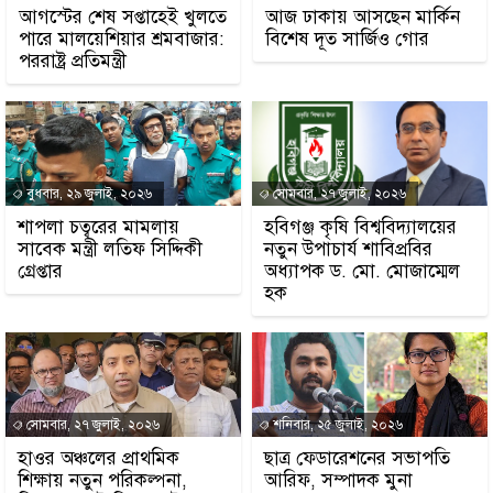
আগস্টের শেষ সপ্তাহেই খুলতে
আজ ঢাকায় আসছেন মার্কিন
পারে মালয়েশিয়ার শ্রমবাজার:
বিশেষ দূত সার্জিও গোর
পররাষ্ট্র প্রতিমন্ত্রী
বুধবার, ২৯ জুলাই, ২০২৬
সোমবার, ২৭ জুলাই, ২০২৬
শাপলা চত্বরের মামলায়
হবিগঞ্জ কৃষি বিশ্ববিদ্যালয়ের
সাবেক মন্ত্রী লতিফ সিদ্দিকী
নতুন উপাচার্য শাবিপ্রবির
গ্রেপ্তার
অধ্যাপক ড. মো. মোজাম্মেল
হক
সোমবার, ২৭ জুলাই, ২০২৬
শনিবার, ২৫ জুলাই, ২০২৬
হাওর অঞ্চলের প্রাথমিক
ছাত্র ফেডারেশনের সভাপতি
শিক্ষায় নতুন পরিকল্পনা,
আরিফ, সম্পাদক মুনা