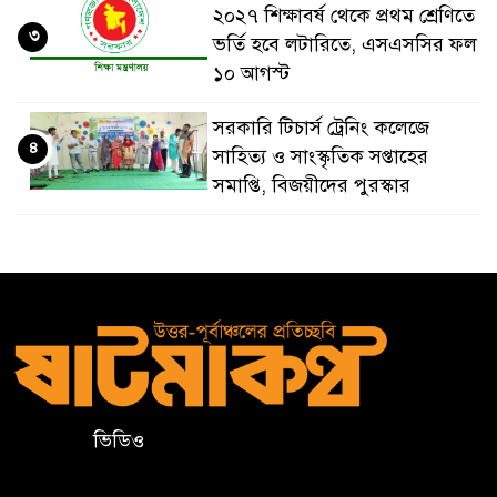
২০২৭ শিক্ষাবর্ষ থেকে প্রথম শ্রেণিতে
৩
ভর্তি হবে লটারিতে, এসএসসির ফল
১০ আগস্ট
সরকারি টিচার্স ট্রেনিং কলেজে
৪
সাহিত্য ও সাংস্কৃতিক সপ্তাহের
সমাপ্তি, বিজয়ীদের পুরস্কার
বড়লেখায় দক্ষিণভাগ এনসিএম উচ্চ
৫
বিদ্যালয়ে জুলাই গণঅভ্যুত্থান দিবস
উদযাপন
বড়লেখায় জুলাই শহীদদের স্মরণে
৬
মাসব্যাপী বৃক্ষরোপণ কর্মসূচির
উদ্বোধন
ভিডিও
তরুণদের নেতৃত্ব বিকাশে
৭
ইউওয়াইপি সিলেটের অ্যালামনাই