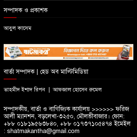
সভা
সম্পাদক ও প্রকাশক
জুলাই গণঅভ্যুত্থান দিবসে লিডিং
৮
আবুল কাসেম
ইউনিভার্সিটিতে নানা আয়োজন
দক্ষিণ সুরমা সরকারি কলেজে
৯
জুলাই গণঅভ্যুত্থান দিবস উপলক্ষে
আলোচনা সভা ও পুরস্কার বিতরণ
বার্তা সম্পাদক | হেড অব মাল্টিমিডিয়া
জকিগঞ্জে নারী ও শিশুর প্রতি
১০
সহিংসতা ও বাল্যবিবাহ প্রতিরোধে
তাহমীদ ইশাদ রিপন | আফজাল হোসেন রুমেল
আন্তঃকলেজ বিতর্ক
সম্পাদকীয়, বার্তা ও বাণিজ্যিক কার্যালয় >>>>>> ফরিজ
আলী ম্যানশন, বড়লেখা-৩২৫০, মৌলভীবাজার। ফোন:
+৮৮ ০১৮১৯৫৬৩৮৪০, +৮৮ ০১৭৩৭১০৫৪৭৪ ইমেইল
: shatmakantha@gmail.com