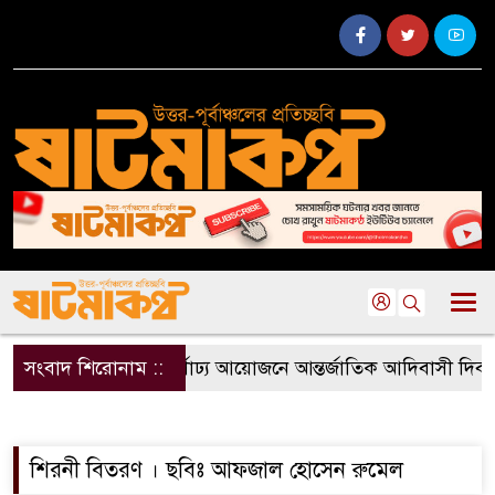
সংবাদ শিরোনাম ::
বড়লেখায় বর্ণাঢ্য আয়োজনে আন্তর্জাতিক আদিবাসী দিবস
শিরনী বিতরণ । ছবিঃ আফজাল হোসেন রুমেল