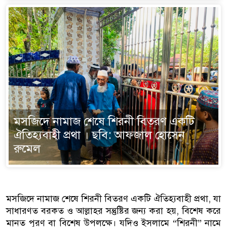
মসজিদে নামাজ শেষে শিরনী বিতরণ একটি
ঐতিহ্যবাহী প্রথা । ছবি: আফজাল হোসেন
রুমেল
মসজিদে নামাজ শেষে শিরনী বিতরণ একটি ঐতিহ্যবাহী প্রথা, যা
সাধারণত বরকত ও আল্লাহর সন্তুষ্টির জন্য করা হয়, বিশেষ করে
মানত পূরণ বা বিশেষ উপলক্ষে। যদিও ইসলামে “শিরনী” নামে