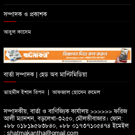
সম্পাদক ও প্রকাশক
আবুল কাসেম
বার্তা সম্পাদক | হেড অব মাল্টিমিডিয়া
তাহমীদ ইশাদ রিপন | আফজাল হোসেন রুমেল
সম্পাদকীয়, বার্তা ও বাণিজ্যিক কার্যালয় >>>>>> ফরিজ
আলী ম্যানশন, বড়লেখা-৩২৫০, মৌলভীবাজার। ফোন:
+৮৮ ০১৮১৯৫৬৩৮৪০, +৮৮ ০১৭৩৭১০৫৪৭৪ ইমেইল
: shatmakantha@gmail.com