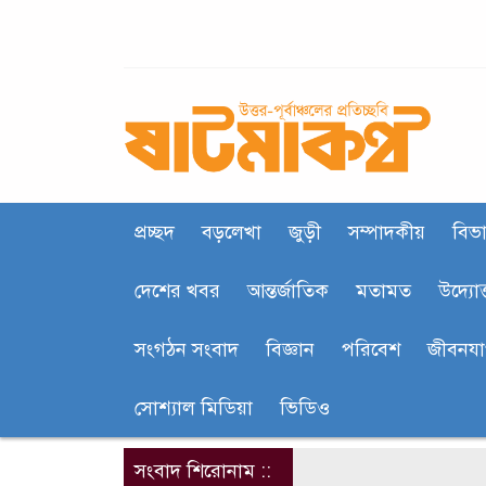
প্রচ্ছদ
বড়লেখা
জুড়ী
সম্পাদকীয়
বিভা
দেশের খবর
আন্তর্জাতিক
মতামত
উদ্যোক
সংগঠন সংবাদ
বিজ্ঞান
পরিবেশ
জীবনয
সোশ্যাল মিডিয়া
ভিডিও
সংবাদ শিরোনাম ::