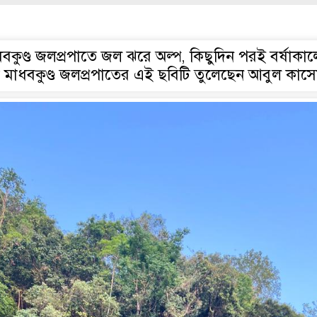
ধবকুণ্ড জলপ্রপাতে জল ঝরে অল্প, কিছুদিন পরই বর্ষাকা
রতি মাধবকুণ্ড জলপ্রপাতের এই ছবিটি তুলেছেন আবুল কাস