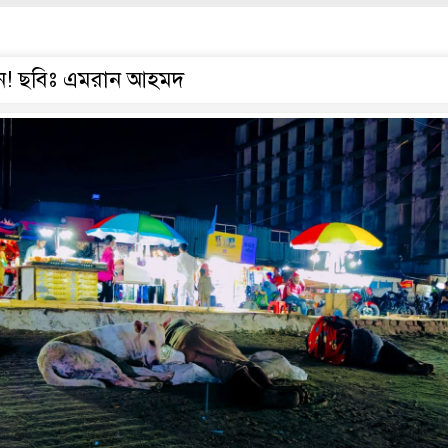
মন! ছবিঃ এমরান আহমদ