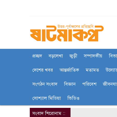
প্রচ্ছদ
বড়লেখা
জুড়ী
সম্পাদকীয়
বিভা
দেশের খবর
আন্তর্জাতিক
মতামত
উদ্যোক
সংগঠন সংবাদ
বিজ্ঞান
পরিবেশ
জীবনয
সোশ্যাল মিডিয়া
ভিডিও
সংবাদ শিরোনাম ::