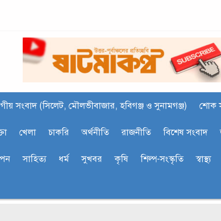
গীয় সংবাদ (সিলেট, মৌলভীবাজার, হবিগঞ্জ ও সুনামগঞ্জ)
শোক 
্তা
খেলা
চাকরি
অর্থনীতি
রাজনীতি
বিশেষ সংবাদ
াপন
সাহিত‍্য
ধর্ম
সুখবর
কৃষি
শিল্প-সংস্কৃতি
স্বাস্থ্য