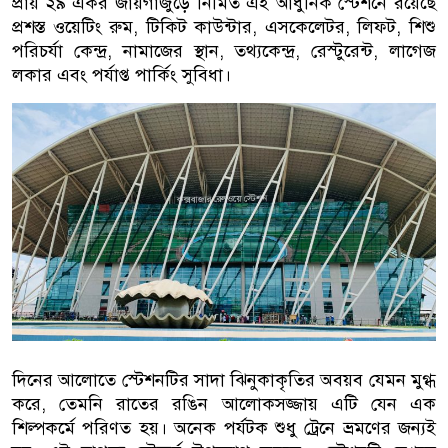
প্রায় ২৯ একর জায়গাজুড়ে নির্মিত এই আধুনিক স্টেশনে রয়েছে
প্রশস্ত ওয়েটিং রুম, টিকিট কাউন্টার, এসকেলেটর, লিফট, শিশু
পরিচর্যা কেন্দ্র, নামাজের স্থান, তথ্যকেন্দ্র, রেস্টুরেন্ট, লাগেজ
লকার এবং পর্যাপ্ত পার্কিং সুবিধা।
দিনের আলোতে স্টেশনটির সাদা ঝিনুকাকৃতির অবয়ব যেমন মুগ্ধ
করে, তেমনি রাতের রঙিন আলোকসজ্জায় এটি যেন এক
শিল্পকর্মে পরিণত হয়। অনেক পর্যটক শুধু ট্রেনে ভ্রমণের জন্যই