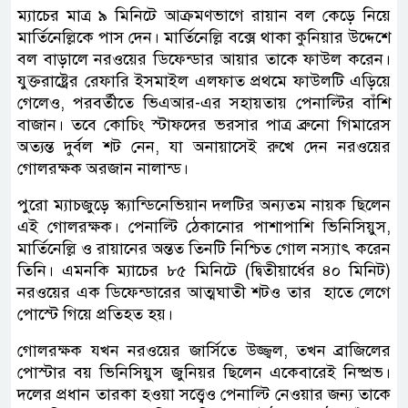
ম্যাচের মাত্র ৯ মিনিটে আক্রমণভাগে রায়ান বল কেড়ে নিয়ে
মার্তিনেল্লিকে পাস দেন। মার্তিনেল্লি বক্সে থাকা কুনিয়ার উদ্দেশে
বল বাড়ালে নরওয়ের ডিফেন্ডার আয়ার তাকে ফাউল করেন।
যুক্তরাষ্ট্রের রেফারি ইসমাইল এলফাত প্রথমে ফাউলটি এড়িয়ে
গেলেও, পরবর্তীতে ভিএআর-এর সহায়তায় পেনাল্টির বাঁশি
বাজান। তবে কোচিং স্টাফদের ভরসার পাত্র ব্রুনো গিমারেস
অত্যন্ত দুর্বল শট নেন, যা অনায়াসেই রুখে দেন নরওয়ের
গোলরক্ষক অরজান নালান্ড।
পুরো ম্যাচজুড়ে স্ক্যান্ডিনেভিয়ান দলটির অন্যতম নায়ক ছিলেন
এই গোলরক্ষক। পেনাল্টি ঠেকানোর পাশাপাশি ভিনিসিয়ুস,
মার্তিনেল্লি ও রায়ানের অন্তত তিনটি নিশ্চিত গোল নস্যাৎ করেন
তিনি। এমনকি ম্যাচের ৮৫ মিনিটে (দ্বিতীয়ার্ধের ৪০ মিনিট)
নরওয়ের এক ডিফেন্ডারের আত্মঘাতী শটও তার হাতে লেগে
পোস্টে গিয়ে প্রতিহত হয়।
গোলরক্ষক যখন নরওয়ের জার্সিতে উজ্জ্বল, তখন ব্রাজিলের
পোস্টার বয় ভিনিসিয়ুস জুনিয়র ছিলেন একেবারেই নিষ্প্রভ।
দলের প্রধান তারকা হওয়া সত্ত্বেও পেনাল্টি নেওয়ার জন্য তাকে