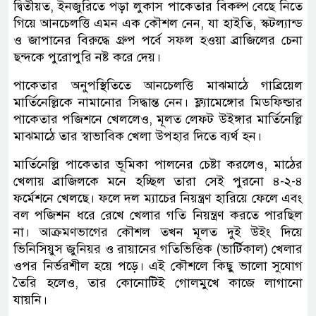
দ্বিতীয়ত, ইনজুরিতে পড়া লুকাস পাকেতার বিকল্প বেছে নিতে
গিয়ে আনচেলত্তি এমন এক কৌশল নেন, যা হাইতি, স্কটল্যান্ড
ও জাপানের বিরুদ্ধে গ্রুপ পর্বে সফল হওয়া ব্রাজিলের চেনা
ছন্দকে পুরোপুরি নষ্ট করে দেয়।
পাকেতার অনুপস্থিতিতে আনচেলত্তি মাঝমাঠে গাব্রিয়েল
মার্তিনেল্লিকে নামানোর সিদ্ধান্ত নেন। ফ্ল্যামেঙ্গোর মিডফিল্ডার
পাকেতার পজিশনে খেললেও, মূলত লেফট উইঙ্গার মার্তিনেল্লি
মাঝমাঠে তার স্বাভাবিক খেলা উপহার দিতে ব্যর্থ হন।
মার্তিনেল্লি পাকেতার ভূমিকা পালনের চেষ্টা করলেও, মাঠের
খেলায় ব্রাজিলকে মনে হচ্ছিল তারা সেই পুরনো ৪-২-৪
ফর্মেশনে খেলছে। ফলে দল ম্যাচের নিয়ন্ত্রণ হারিয়ে ফেলে এবং
বল পজিশন ধরে রেখে খেলার গতি নিয়ন্ত্রণ করতে পারছিল
না। আক্রমণভাগের কৌশল তখন মূলত দুই উইং দিয়ে
ভিনিসিয়ুস জুনিয়র ও রায়ানের গতিভিত্তিক (ভার্টিকাল) খেলার
ওপর নির্ভরশীল হয়ে পড়ে। এই কৌশলে কিছু ভালো সুযোগ
তৈরি হলেও, তার কোনোটিই গোলমুখে কাজে লাগানো
যায়নি।