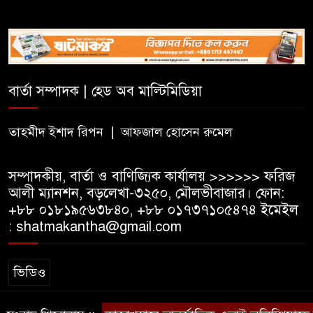
সিলেটে সিভিটেক বিল্ডার্সে বিভিন্ন
পদে জনবল নিয়োগ
বার্তা সম্পাদক | হেড অব মাল্টিমিডিয়া
হাই কমিশনের কর্মকর্তা পরিচয়ে
ভিসার নামে প্রতারণা, সতর্ক করল
ভারতীয় হাই কমিশন
তাহমীদ ইশাদ রিপন | আফজাল হোসেন রুমেল
সম্পাদকীয়, বার্তা ও বাণিজ্যিক কার্যালয় >>>>>> ফরিজ
আলী ম্যানশন, বড়লেখা-৩২৫০, মৌলভীবাজার। ফোন:
+৮৮ ০১৮১৯৫৬৩৮৪০, +৮৮ ০১৭৩৭১০৫৪৭৪ ইমেইল
: shatmakantha@gmail.com
ভিডিও