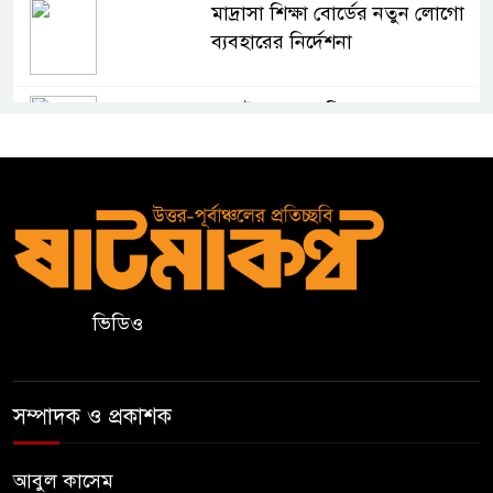
মাদ্রাসা শিক্ষা বোর্ডের নতুন লোগো
ব্যবহারের নির্দেশনা
কুলাউড়ায় একাধিক মামলার
ওয়ারেন্টভুক্ত ও সাজাপ্রাপ্ত আসামি
গ্রেপ্তার
কুলাউড়ার ভাটেরা স্টেশন বাজারে
বিট পুলিশিং সভা অনুষ্ঠিত
ভিডিও
দলীয় কর্মীর স্ত্রীর সঙ্গে অনৈতিক
সম্পর্কের অভিযোগে জামায়াত
নেতাকে অব্যাহতি
সম্পাদক ও প্রকাশক
জন্মসূত্রে নাগরিকত্ব সীমিত করতে
ট্রাম্পের নতুন নির্বাহী আদেশ
আবুল কাসেম