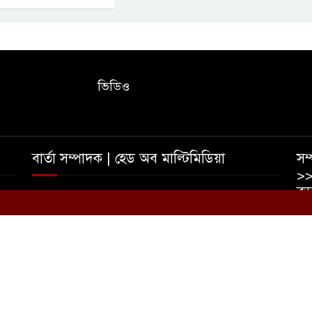
ভিডিও
বার্তা সম্পাদক | হেড অব মাল্টিমিডিয়া
সম্
>>
বড়
তাহমীদ ইশাদ রিপন | আফজাল হোসেন রুমেল
০
ইম
ভ