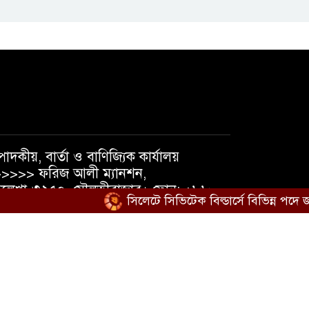
মাসব্যাপী বৃক্ষরোপণ
কর্মসূচির উদ্বোধন
তরুণদের নেতৃত্ব
বিকাশে ইউওয়াইপি
সিলেটের
অ্যালামনাই সভা
পাদকীয়, বার্তা ও বাণিজ্যিক কার্যালয়
>>>> ফরিজ আলী ম্যানশন,
লেখা-৩২৫০, মৌলভীবাজার। ফোন: +৮৮
সিলেটে সিভিটেক বিল্ডার্সে বিভিন্ন পদে জন
১৮১৯৫৬৩৮৪০, +৮৮ ০১৭৩৭১০৫৪৭৪
েইল : shatmakantha@gmail.com
িডিও