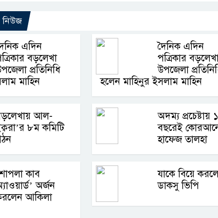
ো নিউজ
দৈনিক এদিন
দৈনিক এদিন
ত্রিকার বড়লেখা
পত্রিকার বড়লেখ
পজেলা প্রতিনিধি
উপজেলা প্রতিনি
সলাম মাহিন
হলেন মাহিনুর ইসলাম মাহিন
বড়লেখায় আল-
অদম্য প্রচেষ্টায় 
ক্বরা’র ৮ম কমিটি
বছরেই কোরআন
গঠন
হাফেজ তালহা
‘শাপলা কাব
যাকে বিয়ে করল
্যাওয়ার্ড’ অর্জন
ডাকসু ভিপি
করলেন আকিলা