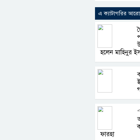
এ ক্যাটাগরির আর
প
উ
হলেন মাহিনুর ই
ই
অ
ফারহা