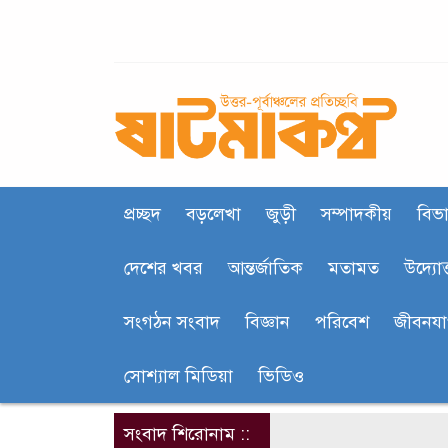
প্রচ্ছদ
বড়লেখা
জুড়ী
সম্পাদকীয়
বিভা
দেশের খবর
আন্তর্জাতিক
মতামত
উদ্যোক
সংগঠন সংবাদ
বিজ্ঞান
পরিবেশ
জীবনয
সোশ্যাল মিডিয়া
ভিডিও
সংবাদ শিরোনাম ::