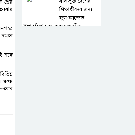
সার্কভুক্ত দেশের
্রেষ্ঠ
তিনবার
শিক্ষার্থীদের জন্য
ফুল-ফান্ডেড
স্কলারশিপ চালু করবে জাতীয়
নপত্রে
বিশ্ববিদ্যালয়
ধ দমনে
সুরমা নদীর পাড়ে “I
 সঙ্গে
❤️ Sylhet”
নান্দনিকতা, না
িভিন্ন
দৃষ্টিদূষণ?
 মধ্যে
ারুকের
জুড়ীতে চা
শ্রমিকদের এক দফা
দাবি- দৈনিক মজুরি
৫০০ টাকা
২০২৭ শিক্ষাবর্ষ