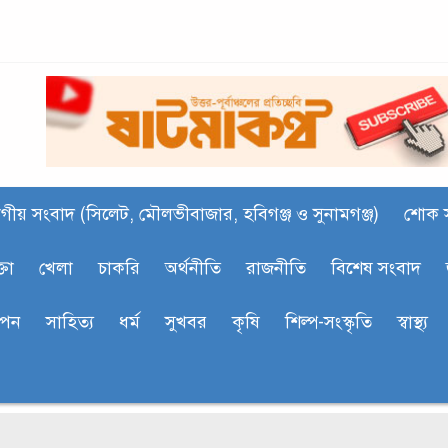
গীয় সংবাদ (সিলেট, মৌলভীবাজার, হবিগঞ্জ ও সুনামগঞ্জ)
শোক 
্তা
খেলা
চাকরি
অর্থনীতি
রাজনীতি
বিশেষ সংবাদ
াপন
সাহিত‍্য
ধর্ম
সুখবর
কৃষি
শিল্প-সংস্কৃতি
স্বাস্থ্য