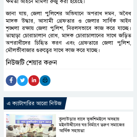
ক্ষমতা আইনে মামলা রুজু করা হয়েছে।
জানা যায়, জেলা পুলিশের অভিযানে অপরাধ দমন, অবৈধ
মাদক উদ্ধার, আসামী গ্রেফতার ও জেলার সার্বিক আইন
শৃঙ্খলা রক্ষায় জেলা পুলিশ, নিরলসভাবে কাজ করে যাচ্ছে।
তাছাড়া চোরাচালান রোধ, মাদক চোরাচালানের সাথে জড়িত
অপরাধীদের চিহিৃত করণ এবং গ্রেফতারে জেলা পুলিশ,
মৌলভীবাজার গুরুত্বের সাথে কাজ করে যাচ্ছে।
নিউজটি শেয়ার করুন
এ ক্যাটাগরির আরো নিউজ
কুলাউড়ার বাদে ভুকশিমইলে অসহায়
মইনউদ্দীনের ঘর নির্মাণে তরুণ সমাজের
আর্থিক সহায়তা