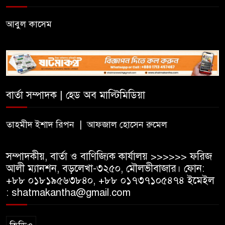
সিলেটে সিভিটেক বিল্ডার্সে বিভিন্ন
পদে জনবল নিয়োগ
আবুল কাসেম
হাই কমিশনের কর্মকর্তা পরিচয়ে
ভিসার নামে প্রতারণা, সতর্ক করল
ভারতীয় হাই কমিশন
বার্তা সম্পাদক | হেড অব মাল্টিমিডিয়া
সার্কভুক্ত দেশের শিক্ষার্থীদের জন্য
ফুল-ফান্ডেড স্কলারশিপ চালু করবে
তাহমীদ ইশাদ রিপন | আফজাল হোসেন রুমেল
জাতীয় বিশ্ববিদ্যালয়
সম্পাদকীয়, বার্তা ও বাণিজ্যিক কার্যালয় >>>>>> ফরিজ
আলী ম্যানশন, বড়লেখা-৩২৫০, মৌলভীবাজার। ফোন:
+৮৮ ০১৮১৯৫৬৩৮৪০, +৮৮ ০১৭৩৭১০৫৪৭৪ ইমেইল
: shatmakantha@gmail.com