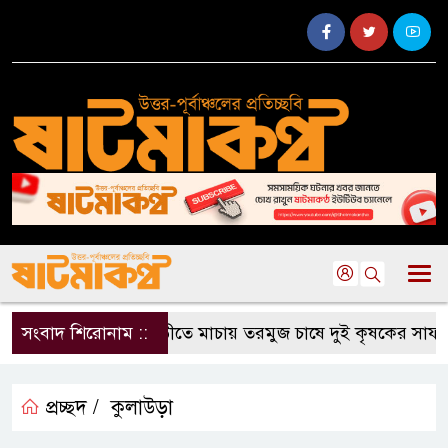
সংবাদ শিরোনাম ::
জুড়ীতে মাচায় তরমুজ চাষে দুই কৃষকের সাফল্য
প্রচ্ছদ /
কুলাউড়া