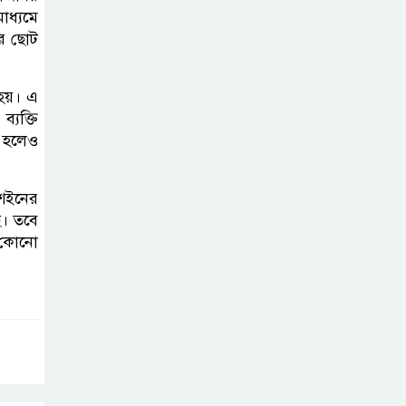
াধ্যমে
ঁর ছোট
মাধবকুণ্ডের সৌন্দর্য
রক্ষায় কার্যকর
হয়। এ
উদ্যোগ জরুরি
্যক্তি
া হলেও
ুশইনের
ছে। তবে
ট কোনো