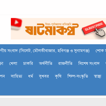
গীয় সংবাদ (সিলেট, মৌলভীবাজার, হবিগঞ্জ ও সুনামগঞ্জ)
শোক 
্তা
খেলা
চাকরি
অর্থনীতি
রাজনীতি
বিশেষ সংবাদ
াপন
সাহিত‍্য
ধর্ম
সুখবর
কৃষি
শিল্প-সংস্কৃতি
স্বাস্থ্য
ব