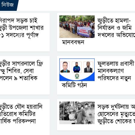
ো নিউজ
নিরাপদ সড়ক চাই
জুড়ীতে হামলা-
জুড়ী উপজেলা শাখার
নির্যাতন ও জমি
১ সদস্যের পূর্ণাঙ্গ
দখলের অভিযো
মানববন্ধন
ুড়ীর সাগরনালে ফ্রি
ফুলতলায় প্রবাসী
ক্ষু শিবির, সেবা
মানবকল্যাণ
পেলেন ৯ শতাধিক
পরিষদের নতুন
কমিটি গঠন
ুড়ীতে যৌন হয়রানি
সড়ক দুর্ঘটনায় 
্রতিরোধ কমিটির
হোসেনের মৃত্যুত
ার্ষিক পরিকল্পনা
জুড়ীতে শোকের ছ