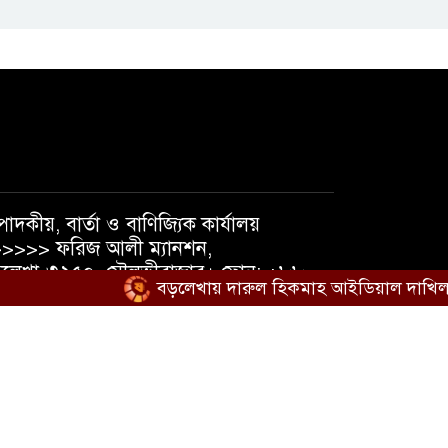
পাদকীয়, বার্তা ও বাণিজ্যিক কার্যালয়
>>>> ফরিজ আলী ম্যানশন,
লেখা-৩২৫০, মৌলভীবাজার। ফোন: +৮৮
বড়লেখায় দারুল হিকমাহ আইডিয়াল দাখিল মাদরা
১৮১৯৫৬৩৮৪০, +৮৮ ০১৭৩৭১০৫৪৭৪
েইল : shatmakantha@gmail.com
িডিও