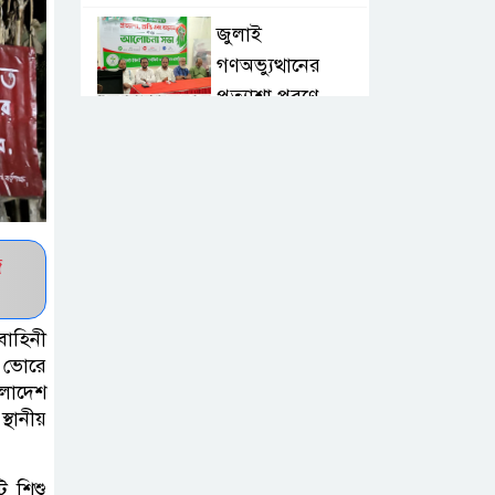
জুলাই
গণঅভ্যুত্থানের
প্রত্যাশা পূরণে
জাতীয় ঐক্য সুসংহত করার বিকল্প
নেই
বড়লেখা মডেল
মাদরাসার নতুন
জ
ভবনের উদ্বোধন
বাহিনী
শহীদ রুদ্র সেনের
 ভোরে
নামে স্মারক
ংলাদেশ
স্কলারশিপ ঘোষণা
্থানীয়
কুলাউড়ায় জুলাই
ি শিশু
গণঅভ্যুত্থান দিবস