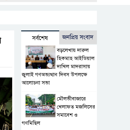
জনপ্রিয় সংবাদ
সর্বশেষ
র
বড়লেখায় দারুল
হিকমাহ আইডিয়াল
দাখিল মাদরাসায়
জুলাই গণঅভ্যত্থান দিবস উপলক্ষে
আলোচনা সভা
মৌলভীবাজারে
খেলাফত মজলিসের
সমাবেশ ও
গণমিছিল