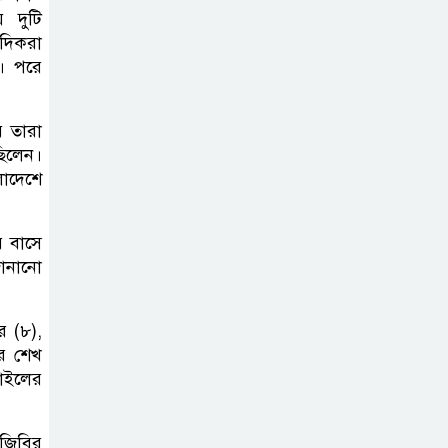
় দুটি
উপলক্ষে আলোচনা
াদিকরা
সভা ও পুরস্কার বিতরণ
ন। পরে
মৌলভীবাজারের
ে তারা
রাজপথ: দ্রোহের
ছিলেন।
৪ঠা আগস্ট
লাদেশে
নিরাপদ সড়ক চাই
ে বাসে
জুড়ী উপজেলা
জানানো
শাখার ৫১ সদস্যের
পূর্ণাঙ্গ কমিটি গঠন
র (৮),
ির শেখ
স্বদেশ প্রত্যাবর্তনে
়াইলের
আব্দুল লতিফকে
সম্মাননা ও কৃতী
িজিবির
শিক্ষার্থীদের ক্রেস্ট,সনদ প্রদান