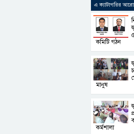
এ ক্যাটাগরির আর
৫
কমিটি গঠন
জ
চ
মানুষ
জ
প
ব
কর্মশালা