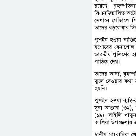
রয়েছে। বৃহস্পতি
সিএনজিচালিত অটোরি
সেখানে পৌঁছালে শি
তাদের বড়লেখার দিক
পুশইন হওয়া ব্যক্ত
যশোরের বেনাপোল সী
ভারতীয় পুলিশের হ
পাঠিয়ে দেয়।
তাদের ভাষ্য, বৃহস
তুলে দেওয়ার কথা ব
হয়নি।
পুশইন হওয়া ব্যক্ত
সুবা আক্তার (৩২),
(১৯), লাইলি খাতুন
কালিয়া উপজেলায় 
স্থানীয় সাংবাদি