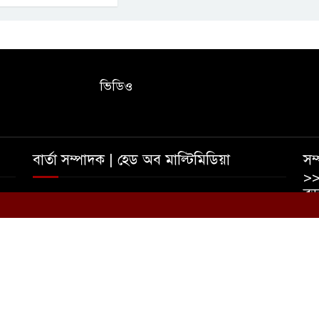
ভিডিও
বার্তা সম্পাদক | হেড অব মাল্টিমিডিয়া
সম্
>>
বড়
তাহমীদ ইশাদ রিপন | আফজাল হোসেন রুমেল
০
ইম
ভ