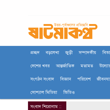
প্রচ্ছদ
বড়লেখা
জুড়ী
সম্পাদকীয়
বিভা
দেশের খবর
আন্তর্জাতিক
মতামত
উদ্যোক
সংগঠন সংবাদ
বিজ্ঞান
পরিবেশ
জীবনয
সোশ্যাল মিডিয়া
ভিডিও
সংবাদ শিরোনাম ::