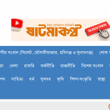
গীয় সংবাদ (সিলেট, মৌলভীবাজার, হবিগঞ্জ ও সুনামগঞ্জ)
শোক 
্তা
খেলা
চাকরি
অর্থনীতি
রাজনীতি
বিশেষ সংবাদ
াপন
সাহিত‍্য
ধর্ম
সুখবর
কৃষি
শিল্প-সংস্কৃতি
স্বাস্থ্য
কা