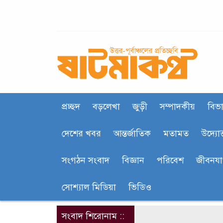
প্রচ্ছদ
বড়লেখা
জুড়ী
সম্পাদকীয়
বিভা
দেশের খবর
আন্তর্জাতিক
মতামত
উদ্যোক
সংগঠন সংবাদ
বিজ্ঞান
পরিবেশ
জীবনয
সোশ্যাল মিডিয়া
ভিডিও
সংবাদ শিরোনাম ::