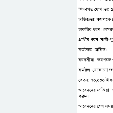
শিক্ষাগত যোগ্যতা: স
অভিজ্ঞতা: কমপক্ষে
চাকরির ধরন: বেসর
প্রার্থীর ধরন: নারী-প
কর্মক্ষেত্র: অফিস।
বয়সসীমা: কমপক্ষে
কর্মস্থল: যেকোনো 
বেতন: ৭০,০০০ টাক
আবেদনের প্রক্রিয়া: 
করুন।
আবেদনের শেষ সময়