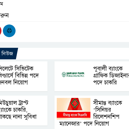
কম
করুন
ো নিউজ
িলেটে সিভিটেক
পূবালী ব্যাংকে
িল্ডার্সে বিভিন্ন পদে
গ্রাফিক ডিজাইনা
জনবল নিয়োগ
পদে চাকরি
িউচুয়াল ট্রাস্ট
সীমান্ত ব্যাংকে
্যাংকে চাকরি,
‘সিনিয়র
াকছে নানা সুবিধা
রিলেশনশিপ
ম্যানেজার’ পদে নিয়োগ