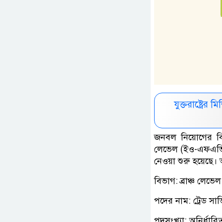
যুক্তরাষ্ট্রে
জনবল নিয়োগের বিজ্ঞ
লেভেল (ইও-এফএভিপি
নেওয়া শুরু হয়েছে। 
বিভাগ: ব্রাঞ্চ লে
পদের নাম: ট্রেড সার
পদসংখ্যা: অনির্ধারি