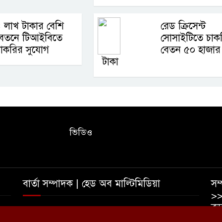
 লাখ টাকার বেশি
রেড ক্রিসেন্ট
বেতনে টিআইবিতে
সোসাইটিতে চাকর
াকরির সুযোগ
বেতন ৫০ হাজার
টাকা
ভিডিও
বার্তা সম্পাদক | হেড অব মাল্টিমিডিয়া
সম্
>>
বড়
তাহমীদ ইশাদ রিপন | আফজাল হোসেন রুমেল
০