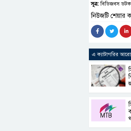
সূত্র:
বিডিজবস ডট
নিউজটি শেয়ার 
এ ক্যাটাগরির আর
স
ব
ম
ব
থ