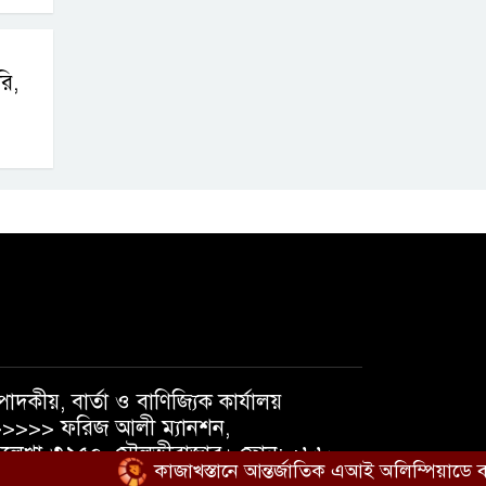
ি,
পাদকীয়, বার্তা ও বাণিজ্যিক কার্যালয়
>>>> ফরিজ আলী ম্যানশন,
লেখা-৩২৫০, মৌলভীবাজার। ফোন: +৮৮
কাজাখস্তানে আন্তর্জাতিক এআই অলিম্পিয়াডে বাংলাদে
১৮১৯৫৬৩৮৪০, +৮৮ ০১৭৩৭১০৫৪৭৪