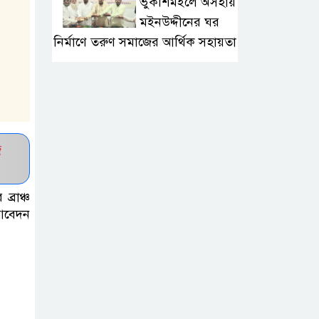
ভুকশিমইলে অসহায়
মইনউদ্দীনের ঘর
নির্মাণে তরুণ সমাজের আর্থিক সহায়তা
মাদ্রাসা শিক্ষা
বোর্ডের নতুন
লোগো ব্যবহারের
নির্দেশনা
জ
কুলাউড়ায় একাধিক
্রাঞ্চ
মামলার
 আবেদন
ওয়ারেন্টভুক্ত ও
সাজাপ্রাপ্ত আসামি গ্রেপ্তার
কুলাউড়ার ভাটেরা
স্টেশন বাজারে বিট
পুলিশিং সভা