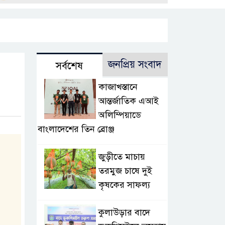
জনপ্রিয় সংবাদ
সর্বশেষ
কাজাখস্তানে
আন্তর্জাতিক এআই
অলিম্পিয়াডে
বাংলাদেশের তিন ব্রোঞ্জ
জুড়ীতে মাচায়
তরমুজ চাষে দুই
কৃষকের সাফল্য
কুলাউড়ার বাদে