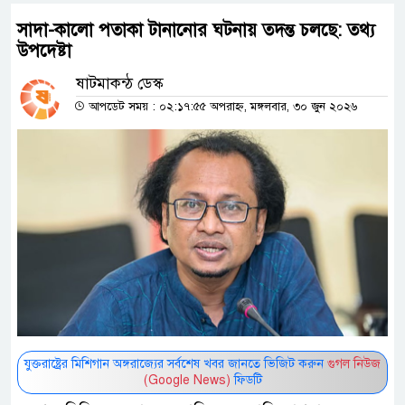
সাদা-কালো পতাকা টানানোর ঘটনায় তদন্ত চলছে: তথ্য
উপদেষ্টা
ষাটমাকন্ঠ ডেস্ক
আপডেট সময় : ০২:১৭:৫৫ অপরাহ্ন, মঙ্গলবার, ৩০ জুন ২০২৬
যুক্তরাষ্ট্রের মিশিগান অঙ্গরাজ্যের সর্বশেষ খবর জানতে ভিজিট করুন
গুগল নিউজ
(Google News)
ফিডটি