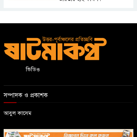
সার্কভুক্ত দেশের শিক্ষার্থীদের জন্য
ফুল-ফান্ডেড স্কলারশিপ চালু করবে
জাতীয় বিশ্ববিদ্যালয়
সুরমা নদীর পাড়ে “I
Sylhet”
নান্দনিকতা,
না
ভিডিও
দৃষ্টিদূষণ?
জুড়ীতে চা শ্রমিকদের এক দফা
সম্পাদক ও প্রকাশক
দাবি- দৈনিক মজুরি ৫০০ টাকা
আবুল কাসেম
২০২৭ শিক্ষাবর্ষ থেকে প্রথম শ্রেণিতে
ভর্তি হবে লটারিতে, এসএসসির ফল
১০ আগস্ট