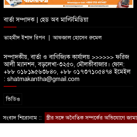
সরকারি টিচার্স ট্রেনিং কলেজে
সাহিত্য ও সাংস্কৃতিক সপ্তাহের
বার্তা সম্পাদক | হেড অব মাল্টিমিডিয়া
সমাপ্তি, বিজয়ীদের পুরস্কার
তাহমীদ ইশাদ রিপন | আফজাল হোসেন রুমেল
বড়লেখায় দক্ষিণভাগ এনসিএম উচ্চ
বিদ্যালয়ে জুলাই গণঅভ্যুত্থান দিবস
সম্পাদকীয়, বার্তা ও বাণিজ্যিক কার্যালয় >>>>>> ফরিজ
উদযাপন
আলী ম্যানশন, বড়লেখা-৩২৫০, মৌলভীবাজার। ফোন:
+৮৮ ০১৮১৯৫৬৩৮৪০, +৮৮ ০১৭৩৭১০৫৪৭৪ ইমেইল
: shatmakantha@gmail.com
ভিডিও
সংবাদ শিরোনাম ::
দলীয় কর্মীর স্ত্রীর সঙ্গে অনৈতিক সম্পর্কের অভিযোগে জামায়
স্বত্ব © ষাটমা মিডিয়া লিমিটেড