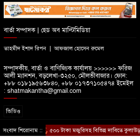
সম্পর্কের অভিযোগে জামায়াত
নেতাকে অব্যাহতি
বার্তা সম্পাদক | হেড অব মাল্টিমিডিয়া
জন্মসূত্রে নাগরিকত্ব সীমিত করতে
ট্রাম্পের নতুন নির্বাহী আদেশ
তাহমীদ ইশাদ রিপন | আফজাল হোসেন রুমেল
সম্পাদকীয়, বার্তা ও বাণিজ্যিক কার্যালয় >>>>>> ফরিজ
আলী ম্যানশন, বড়লেখা-৩২৫০, মৌলভীবাজার। ফোন:
+৮৮ ০১৮১৯৫৬৩৮৪০, +৮৮ ০১৭৩৭১০৫৪৭৪ ইমেইল
: shatmakantha@gmail.com
ভিডিও
সংবাদ শিরোনাম ::
৫০০ টাকা মজুরিসহ বিভিন্ন দাবিতে কুলাউড়ায় 
স্বত্ব © ষাটমা মিডিয়া লিমিটেড