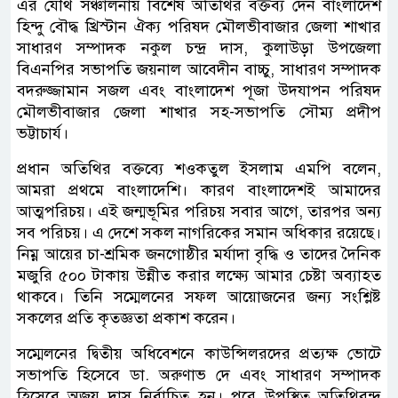
এর যৌথ সঞ্চালনায় বিশেষ অতিথির বক্তব্য দেন বাংলাদেশ
হিন্দু বৌদ্ধ খ্রিস্টান ঐক্য পরিষদ মৌলভীবাজার জেলা শাখার
সাধারণ সম্পাদক নকুল চন্দ্র দাস, কুলাউড়া উপজেলা
বিএনপির সভাপতি জয়নাল আবেদীন বাচ্চু, সাধারণ সম্পাদক
বদরুজ্জামান সজল এবং বাংলাদেশ পূজা উদযাপন পরিষদ
মৌলভীবাজার জেলা শাখার সহ-সভাপতি সৌম্য প্রদীপ
ভট্টাচার্য।
প্রধান অতিথির বক্তব্যে শওকতুল ইসলাম এমপি বলেন,
আমরা প্রথমে বাংলাদেশি। কারণ বাংলাদেশই আমাদের
আত্মপরিচয়। এই জন্মভূমির পরিচয় সবার আগে, তারপর অন্য
সব পরিচয়। এ দেশে সকল নাগরিকের সমান অধিকার রয়েছে।
নিম্ন আয়ের চা-শ্রমিক জনগোষ্ঠীর মর্যাদা বৃদ্ধি ও তাদের দৈনিক
মজুরি ৫০০ টাকায় উন্নীত করার লক্ষ্যে আমার চেষ্টা অব্যাহত
থাকবে। তিনি সম্মেলনের সফল আয়োজনের জন্য সংশ্লিষ্ট
সকলের প্রতি কৃতজ্ঞতা প্রকাশ করেন।
সম্মেলনের দ্বিতীয় অধিবেশনে কাউন্সিলরদের প্রত্যক্ষ ভোটে
সভাপতি হিসেবে ডা. অরুণাভ দে এবং সাধারণ সম্পাদক
হিসেবে অজয় দাস নির্বাচিত হন। পরে উপস্থিত অতিথিবৃন্দ