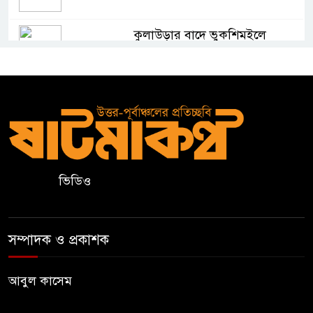
কুলাউড়ার বাদে ভুকশিমইলে
অসহায় মইনউদ্দীনের ঘর নির্মাণে
তরুণ সমাজের আর্থিক সহায়তা
মাদ্রাসা শিক্ষা বোর্ডের নতুন লোগো
ব্যবহারের নির্দেশনা
কুলাউড়ায় একাধিক মামলার
ভিডিও
ওয়ারেন্টভুক্ত ও সাজাপ্রাপ্ত আসামি
গ্রেপ্তার
সম্পাদক ও প্রকাশক
কুলাউড়ার ভাটেরা স্টেশন বাজারে
বিট পুলিশিং সভা অনুষ্ঠিত
আবুল কাসেম
দলীয় কর্মীর স্ত্রীর সঙ্গে অনৈতিক