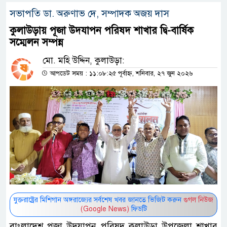
সভাপতি ডা. অরুণাভ দে, সম্পাদক অজয় দাস
কুলাউড়ায় পূজা উদযাপন পরিষদ শাখার দ্বি-বার্ষিক
সম্মেলন সম্পন্ন
মো. মহি উদ্দিন, কুলাউড়া:
আপডেট সময় : ১১:০৮:২৫ পূর্বাহ্ন, শনিবার, ২৭ জুন ২০২৬
যুক্তরাষ্ট্রের মিশিগান অঙ্গরাজ্যের সর্বশেষ খবর জানতে ভিজিট করুন
গুগল নিউজ
(Google News)
ফিডটি
বাংলাদেশ পূজা উদযাপন পরিষদ কুলাউড়া উপজেলা শাখার