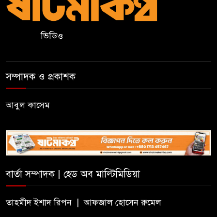
কুলাউড়ায় একাধিক মামলার
ভিডিও
ওয়ারেন্টভুক্ত ও সাজাপ্রাপ্ত আসামি
গ্রেপ্তার
সম্পাদক ও প্রকাশক
কুলাউড়ার ভাটেরা স্টেশন বাজারে
বিট পুলিশিং সভা অনুষ্ঠিত
আবুল কাসেম
দলীয় কর্মীর স্ত্রীর সঙ্গে অনৈতিক
সম্পর্কের অভিযোগে জামায়াত
নেতাকে অব্যাহতি
বার্তা সম্পাদক | হেড অব মাল্টিমিডিয়া
জন্মসূত্রে নাগরিকত্ব সীমিত করতে
ট্রাম্পের নতুন নির্বাহী আদেশ
তাহমীদ ইশাদ রিপন | আফজাল হোসেন রুমেল