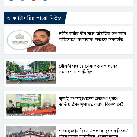
এ ক্যাটাগরির আরো নিউজ
দলীয় কর্মীর স্ত্রীর সঙ্গে অনৈতিক সম্পর্কের
অভিযোগে জামায়াত নেতাকে অব্যাহতি
মৌলভীবাজারে খেলাফত মজলিসের
সমাবেশ ও গণমিছিল
জুলাই গণঅভ্যুত্থানের প্রত্যাশা পূরণে
জাতীয় ঐক্য সুসংহত করার বিকল্প নেই
গণঅভ্যুত্থান দিবস উপলক্ষে বুধবার সিলেট
ইউনাইটেড জার্নালিস্ট ওয়েলফেয়ার