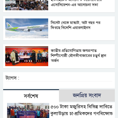
এসোসিয়েশন-এর আলোচনা সভা
সিলেট থেকে মাস্কাট, আট বছর পর
ফিরছে বিদেশি এয়ারলাইনস
জাতীয় প্রতিযোগিতায় জলপ্রপাত
শিল্পীগোষ্ঠী মৌলভীবাজারের চতুর্থ স্থান
অর্জন
ট্যাগস :
জনপ্রিয় সংবাদ
সর্বশেষ
৫০০ টাকা মজুরিসহ বিভিন্ন দাবিতে
কুলাউড়ায় চা-শ্রমিকদের গণবিক্ষোভ