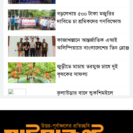
বড়লেখায় ৫০০ টাকা মজুরির
দাবিতে চা শ্রমিকদের গণবিক্ষোভ
কাজাখস্তানে আন্তর্জাতিক এআই
অলিম্পিয়াডে বাংলাদেশের তিন ব্রোঞ্জ
জুড়ীতে মাচায় তরমুজ চাষে দুই
কৃষকের সাফল্য
কুলাউড়ার বাদে ভুকশিমইলে
অসহায় মইনউদ্দীনের ঘর নির্মাণে
তরুণ সমাজের আর্থিক সহায়তা
মাদ্রাসা শিক্ষা বোর্ডের নতুন লোগো
ব্যবহারের নির্দেশনা