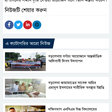
প্রশাসনের সমান দৃষ্টি দেওয়া প্রয়োজন বলে তিনি মন্তব্য করেন।
নিউজটি শেয়ার করুন
এ ক্যাটাগরির আরো নিউজ
বড়লেখায় বর্ণাঢ্য আয়োজনে আন্তর্জাতিক
আদিবাসী দিবস উদযাপন
বড়লেখা জামায়াতের সাবেক আমির
এমাদুল ইসলামের শারীরিক অবস্থার উন্নতি
দক্ষিণভাগ এনসিএম উচ্চ বিদ্যালয়ের