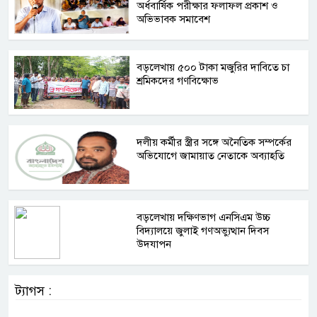
অর্ধবার্ষিক পরীক্ষার ফলাফল প্রকাশ ও
অভিভাবক সমাবেশ
বড়লেখায় ৫০০ টাকা মজুরির দাবিতে চা
শ্রমিকদের গণবিক্ষোভ
দলীয় কর্মীর স্ত্রীর সঙ্গে অনৈতিক সম্পর্কের
অভিযোগে জামায়াত নেতাকে অব্যাহতি
বড়লেখায় দক্ষিণভাগ এনসিএম উচ্চ
বিদ্যালয়ে জুলাই গণঅভ্যুত্থান দিবস
উদযাপন
ট্যাগস :