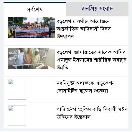
জনপ্রিয় সংবাদ
সর্বশেষ
বড়লেখায় বর্ণাঢ্য আয়োজনে
আন্তর্জাতিক আদিবাসী দিবস
উদযাপন
বড়লেখা জামায়াতের সাবেক আমির
এমাদুল ইসলামের শারীরিক অবস্থার
উন্নতি
নবনিযুক্ত অধ্যক্ষকে এডুকেশন
সোসাইটির ফুলেল শুভেচ্ছা
গাজিটেকা হেকিম বাড়ি নিবাসী মঈন
উদ্দিনের ইন্তেকাল