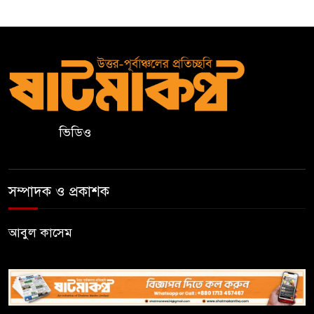
দক্ষিণভাগ এনসিএম উচ্চ
বিদ্যালয়ের অর্ধবার্ষিক পরীক্ষার
ফলাফল প্রকাশ ও অভিভাবক
সমাবেশ
২০ আগস্ট রাষ্ট্রপতি নির্বাচন,
দ্বিতীয়বারের মতো হতে পারে ভোট
ভিডিও
সিলেটে জাতীয় গণিত ও বিজ্ঞান
অলিম্পিয়াডে খুদে শিক্ষার্থীদের
সম্পাদক ও প্রকাশক
মেধার লড়াই
আবুল কাসেম
নালন্দা: যেখানে জ্ঞানচর্চায় ছুটে
আসতেন দূরদেশের শিক্ষার্থীরা
ঝালকাঠির ভাসমান পেয়ারা হাটে