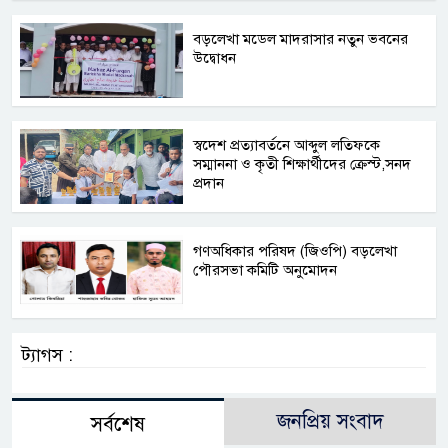
বড়লেখা মডেল মাদরাসার নতুন ভবনের
উদ্বোধন
স্বদেশ প্রত্যাবর্তনে আব্দুল লতিফকে
সম্মাননা ও কৃতী শিক্ষার্থীদের ক্রেস্ট,সনদ
প্রদান
গণঅধিকার পরিষদ (জিওপি) বড়লেখা
পৌরসভা কমিটি অনুমোদন
ট্যাগস :
জনপ্রিয় সংবাদ
সর্বশেষ