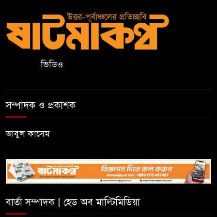
বড়লেখায় ৫০০ টাকা মজুরির
দাবিতে চা শ্রমিকদের গণবিক্ষোভ
কাজাখস্তানে আন্তর্জাতিক এআই
অলিম্পিয়াডে বাংলাদেশের তিন ব্রোঞ্জ
ভিডিও
জুড়ীতে মাচায় তরমুজ চাষে দুই
সম্পাদক ও প্রকাশক
কৃষকের সাফল্য
আবুল কাসেম
কুলাউড়ার বাদে ভুকশিমইলে
অসহায় মইনউদ্দীনের ঘর নির্মাণে
তরুণ সমাজের আর্থিক সহায়তা
মাদ্রাসা শিক্ষা বোর্ডের নতুন লোগো
ব্যবহারের নির্দেশনা
বার্তা সম্পাদক | হেড অব মাল্টিমিডিয়া