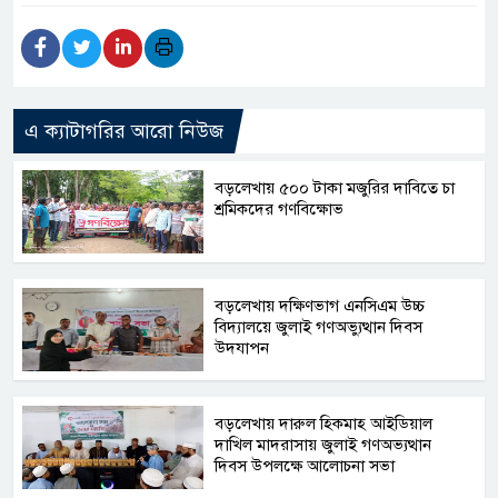
এ ক্যাটাগরির আরো নিউজ
বড়লেখায় ৫০০ টাকা মজুরির দাবিতে চা
শ্রমিকদের গণবিক্ষোভ
বড়লেখায় দক্ষিণভাগ এনসিএম উচ্চ
বিদ্যালয়ে জুলাই গণঅভ্যুত্থান দিবস
উদযাপন
বড়লেখায় দারুল হিকমাহ আইডিয়াল
দাখিল মাদরাসায় জুলাই গণঅভ্যত্থান
দিবস উপলক্ষে আলোচনা সভা