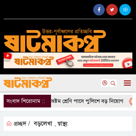
িন রাষ্ট্রদূত
সংবাদ শিরোনাম ::
অষ্টম শ্রেণি পাসে পুলিশে বড় নিয়োগ
জা
প্রচ্ছদ /
বড়লেখা
স্বাস্থ্য
,