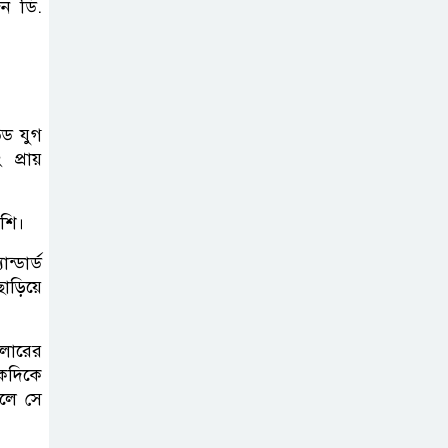
ন ডি.
সাহিত্য ও সাংস্কৃতিক
সপ্তাহের সমাপ্তি, বিজয়ীদের পুরস্কার
বড়লেখায়
েড যুগ
দক্ষিণভাগ এনসিএম
প্রায়
উচ্চ বিদ্যালয়ে
জুলাই গণঅভ্যুত্থান দিবস উদযাপন
শি।
্ডার্ড
ছাড়িয়ে
েলারের
কদিকে
িলে সে