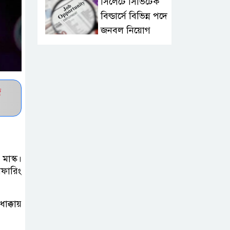
সিলেটে সিভিটেক
বিল্ডার্সে বিভিন্ন পদে
জনবল নিয়োগ
হাই কমিশনের
কর্মকর্তা পরিচয়ে
ভিসার নামে
জ
প্রতারণা, সতর্ক করল ভারতীয় হাই
কমিশন
সার্কভুক্ত দেশের
শিক্ষার্থীদের জন্য
মাস্ক।
অফারিং
ফুল-ফান্ডেড
স্কলারশিপ চালু করবে জাতীয়
বিশ্ববিদ্যালয়
াক্কায়
সুরমা নদীর পাড়ে “I