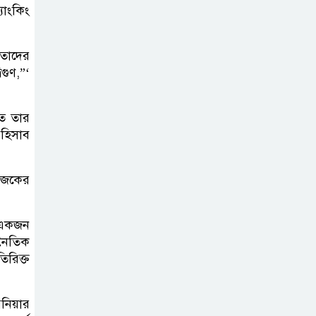
াংকিং
তাদের
গুণ,”‘
ত তার
হিসাব
আজকের
ে একজন
নৈতিক
িরিক্ত
নিয়ার