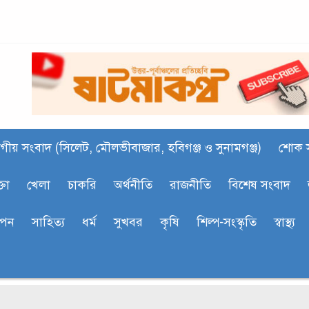
গীয় সংবাদ (সিলেট, মৌলভীবাজার, হবিগঞ্জ ও সুনামগঞ্জ)
শোক 
্তা
খেলা
চাকরি
অর্থনীতি
রাজনীতি
বিশেষ সংবাদ
াপন
সাহিত‍্য
ধর্ম
সুখবর
কৃষি
শিল্প-সংস্কৃতি
স্বাস্থ্য
দলী