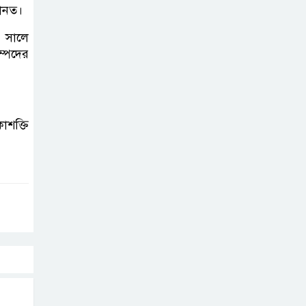
জানত।
৭ সালে
ম্পদের
াশক্তি