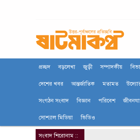
প্রচ্ছদ
বড়লেখা
জুড়ী
সম্পাদকীয়
বিভা
দেশের খবর
আন্তর্জাতিক
মতামত
উদ্যোক
সংগঠন সংবাদ
বিজ্ঞান
পরিবেশ
জীবনয
সোশ্যাল মিডিয়া
ভিডিও
সংবাদ শিরোনাম ::