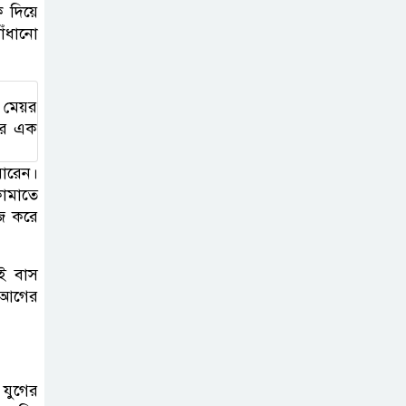
ক দিয়ে
❤️ Sylhet”
াঁধানো
নান্দনিকতা, না
দৃষ্টিদূষণ?
র মেয়র
জুড়ীতে চা
ার এক
শ্রমিকদের এক দফা
য়ারেন।
দাবি- দৈনিক মজুরি
কামাতে
৫০০ টাকা
জ করে
২০২৭ শিক্ষাবর্ষ
ই বাস
থেকে প্রথম শ্রেণিতে
ন আগের
ভর্তি হবে লটারিতে,
এসএসসির ফল ১০ আগস্ট
সরকারি টিচার্স
 যুগের
ট্রেনিং কলেজে