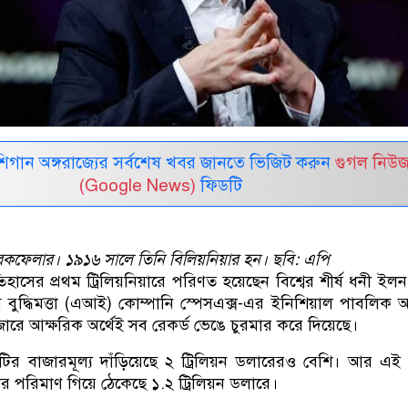
র মিশিগান অঙ্গরাজ্যের সর্বশেষ খবর জানতে ভিজিট করুন
গুগল নিউ
(Google News)
ফিডটি
কফেলার। ১৯১৬ সালে তিনি বিলিয়নিয়ার হন। ছবি: এপি
িহাসের প্রথম ট্রিলিয়নিয়ারে পরিণত হয়েছেন বিশ্বের শীর্ষ ধনী ইলন 
ম বুদ্ধিমত্তা (এআই) কোম্পানি স্পেসএক্স-এর ইনিশিয়াল পাবলিক 
রে আক্ষরিক অর্থেই সব রেকর্ড ভেঙে চুরমার করে দিয়েছে।
টির বাজারমূল্য দাঁড়িয়েছে ২ ট্রিলিয়ন ডলারেরও বেশি। আর এই ধ
পদের পরিমাণ গিয়ে ঠেকেছে ১.২ ট্রিলিয়ন ডলারে।