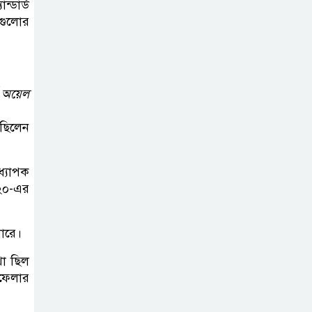
্ডার্ড
িগুলোর
ড অয়েল
েছিলেন
ধ্যাপক
৮২০-এর
লারে।
থা ছিল
কফেলার