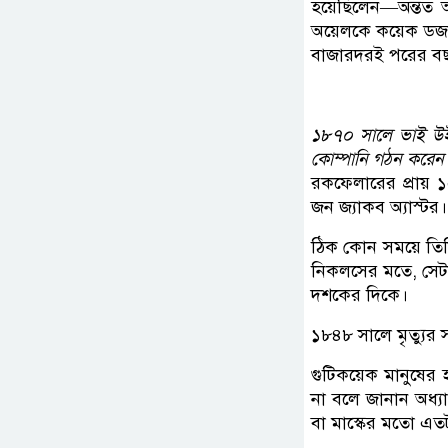
হয়েছিলেন—অন্তত আ
অয়েলকে কয়েক ডজন 
বাজারদরই পরের বছর
১৮৭০ সালে ভাই উইলিয়
কোম্পানি গঠন করেন
রকফেলারের প্রায় ১
জন জ্যাকব অ্যাস্ট
ঠিক কোন সময়ে তিন
নিকলসের মতে, সেট
দশকের দিকে।
১৮৪৮ সালে মৃত্যুর
গুটিকয়েক মানুষের 
না বলে জানান অধ্
বা মাস্কের মতো এ