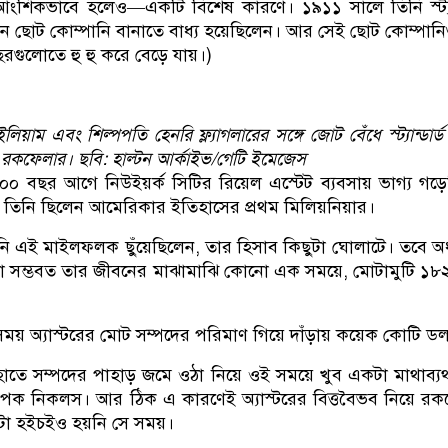
ংশিকভাবে হলেও—একটি বিশেষ কারণে। ১৯১১ সালে তিনি স্ট্যান
ছোট কোম্পানি বানাতে বাধ্য হয়েছিলেন। আর সেই ছোট কোম্পান
গুলোতে হু হু করে বেড়ে যায়।)
াম এবং শিল্পপতি হেনরি ফ্ল্যাগলারের সঙ্গে জোট বেঁধে স্ট্যান্ডার্
 রকফেলার। ছবি: হাল্টন আর্কাইভ/গেটি ইমেজেস
০০ বছর আগে নিউইয়র্ক সিটির রিয়েল এস্টেট ব্যবসায় ভাগ্য গড়
র। তিনি ছিলেন আমেরিকার ইতিহাসের প্রথম মিলিয়নিয়ার।
ি এই মাইলফলক ছুঁয়েছিলেন, তার হিসাব কিছুটা ঘোলাটে। তবে অ
া সম্ভবত তার জীবনের মাঝামাঝি কোনো এক সময়ে, মোটামুটি ১
 সময় অ্যাস্টরের মোট সম্পদের পরিমাণ গিয়ে দাঁড়ায় কয়েক কোটি ড
হাতে সম্পদের পাহাড় জমে ওঠা নিয়ে ওই সময়ে খুব একটা মাথাব্য
যাপক নিকলস। আর ঠিক এ কারণেই অ্যাস্টরের বিত্তবৈভব নিয়ে র
তটা হইচইও হয়নি সে সময়।