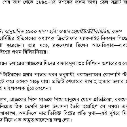
শেষ ভাগ থেকে ১৮৯০-এর দশকের প্রথম ভাগ) তেল সম্রাট জ
ইট। আনুমানিক ১৯০০ সাল। ছবি: অস্কার হোয়াইট/উইকিমিডিয়া কমন্স
ার্সিটির ইতিহাসের অধ্যাপক ক্রিস্টোফার ম্যাকনাইট নিকলস গিল্ড
ণা করেছেন। তার মতে, রকফেলার ছিলেন আমেরিকার—এবং 
বিশ্বের প্রথম বিলিয়নিয়ার।
িয়ন ডলারের আজকের দিনের বাজারমূল্য ৩০ বিলিয়ন ডলারেরও বে
ক টাইমসের প্রথম পাতার খবর অনুযায়ী, রকফেলারের কোম্পানি স্ট্যান
ুট করে অনেক বেড়ে যায়। প্রতিটি শেয়ারের দাম ২ হাজার ডলার 
ই মাইলফলক ছুঁয়ে ফেলেন।
ন, আজকের দিনে মাস্ককে নিয়ে মানুষের যেমন প্রতিক্রিয়া, রকফ
 নিয়েও ঠিক তেমনি প্রবল উন্মাদনা তৈরি হয়েছিল সে সময়। এ
 আকাঙ্ক্ষা, অন্যদিকে মাত্রাতিরিক্ত বিত্তের প্রতি ঘৃণা—এই দুইয়ে ম
 নিয়ে এক অদ্ভুত আবেশের জন্ম দেয়।