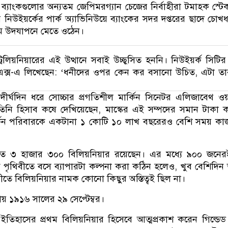
 ব্যাংকগুলোর অন্যতম জেপিমরগ্যান চেজের নির্বাহীরা টমাহক স্টে
িউইয়র্কের পার্ক অ্যাভিনিউয়ে ব্যাংকের সদর দপ্তরের ছাদে চোখধ
মে উদযাপনে মেতে ওঠেন।
ট্রিলিয়নিয়ারের এই উত্থানে সবাই উচ্ছ্বসিত হননি। নিউইয়র্ক সিটি
এক্স-এ লিখেছেন: ‘ধনীদের ওপর কেন কর বসানো উচিত, এটা ত
 দীর্ঘদিন ধরে সোচ্চার প্রগতিশীল মার্কিন সিনেটর এলিজাবেথ ও
তিনি হিসাব কষে দেখিয়েছেন, মাস্কের এই সম্পদের সমান টাকা 
্কিন পরিবারকে একটানা ১ কোটি ১০ লাখ বছরেরও বেশি সময় কা
্তত ৩ হাজার ৩০০ বিলিয়নিয়ার রয়েছেন। এর মধ্যে ৯০০ জনের
 এক পৃথিবীতে বসে ব্যাপারটা কল্পনা করা কঠিন হলেও, খুব বেশিদি
ীতে বিলিয়নিয়ার নামক কোনো কিছুর অস্তিত্বই ছিল না।
যায় ১৯১৬ সালের ২৯ সেপ্টেম্বর।
ইতিহাসের প্রথম বিলিয়নিয়ার হিসেবে আত্মপ্রকাশ করেন গিল্ডেড