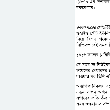
(১৮৭০-এর দশকের 
রকফেলার।
রকফেলারের পোর্ট্রে
ওহাইও স্টেট ইউনিভ
নিয়ে বিশদ গবেষ
নিশ্চিতভাবেই সমগ্র 
১৯১৬ সালের ১ বিল
সে সময় দ্য নিউইয়র্
অয়েলের শেয়ারদর হ
যাওয়ার পর তিনি এ
অধ্যাপক নিকলস বলে
নতুন সম্পদ অর্জন
সম্পদের প্রতি তীব্র
সময় জনমানসে সম্পদ