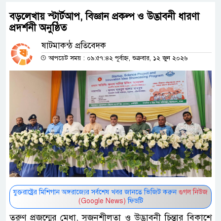
বড়লেখায় স্টার্টআপ, বিজ্ঞান প্রকল্প ও উদ্ভাবনী ধারণা
প্রদর্শনী অনুষ্ঠিত
ষাটমাকন্ঠ প্রতিবেদক
আপডেট সময় : ০৯:৫৭:৪২ পূর্বাহ্ন, শুক্রবার, ১২ জুন ২০২৬
যুক্তরাষ্ট্রের মিশিগান অঙ্গরাজ্যের সর্বশেষ খবর জানতে ভিজিট করুন
গুগল নিউজ
(Google News)
ফিডটি
তরুণ প্রজন্মের মেধা, সৃজনশীলতা ও উদ্ভাবনী চিন্তার বিকাশে