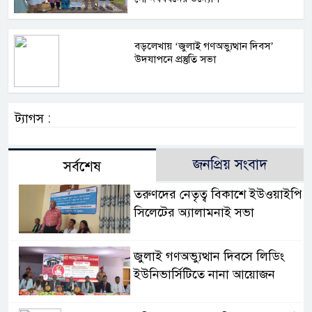
বড়লেখায় ‘জুলাই গণঅভ্যুত্থান দিবস’
উদযাপনে প্রস্তুতি সভা
ট্যাগস :
জনপ্রিয় সংবাদ
সর্বশেষ
তরুণদের নেতৃত্ব বিকাশে ইউওয়াইপি
সিলেটের অ্যালামনাই সভা
জুলাই গণঅভ্যুত্থান দিবসে লিডিং
ইউনিভার্সিটিতে নানা আয়োজন