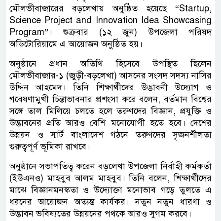
মৌলভীবাজারের বড়লেখায় অনুষ্ঠিত হয়েছে “Startup,
Science Project and Innovation Idea Showcasing
Program”। শুক্রবার (১২ জুন) উপজেলা পরিষদ
অডিটোরিয়ামে এ আয়োজন অনুষ্ঠিত হয়।
অনুষ্ঠানে প্রধান অতিথি হিসেবে উপস্থিত ছিলেন
মৌলভীবাজার-১ (জুড়ী-বড়লেখা) আসনের সংসদ সদস্য নাসির
উদ্দিন আহমেদ। তিনি শিক্ষার্থীদের উদ্ভাবনী উদ্যোগ ও
গবেষণামুখী চিন্তাভাবনার প্রশংসা করে বলেন, বর্তমান বিশ্বের
সঙ্গে তাল মিলিয়ে চলতে হলে তরুণদের বিজ্ঞান, প্রযুক্তি ও
উদ্ভাবনের প্রতি আরও বেশি মনোযোগী হতে হবে। দেশের
উন্নয়ন ও স্মার্ট বাংলাদেশ গঠনে তরুণদের সৃজনশীলতা
গুরুত্বপূর্ণ ভূমিকা রাখবে।
অনুষ্ঠানে সভাপতিত্ব করেন বড়লেখা উপজেলা নির্বাহী কর্মকর্তা
(ইউএনও) মাহবুব আলম মাহবুব। তিনি বলেন, শিক্ষার্থীদের
মাঝে বিজ্ঞানমনস্কতা ও উদ্যোক্তা মনোভাব গড়ে তুলতে এ
ধরনের আয়োজন অত্যন্ত কার্যকর। নতুন নতুন ধারণা ও
উদ্ভাবন ভবিষ্যতের উন্নয়নের পথকে আরও সুগম করবে।