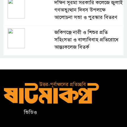
দক্ষিণ সুরমা সরকারি কলেজে জুলাই
গণঅভ্যুত্থান দিবস উপলক্ষে
আলোচনা সভা ও পুরস্কার বিতরণ
জকিগঞ্জে নারী ও শিশুর প্রতি
সহিংসতা ও বাল্যবিবাহ প্রতিরোধে
আন্তঃকলেজ বিতর্ক
সিলেট মুক্ত রোভার স্কাউট গ্রুপের
ফল উৎসব অনুষ্ঠিত
হার্ভার্ড বিশ্ববিদ্যালয়ে পড়াশোনার
সুযোগ, বছরে মিলবে প্রায় ১ কোটি
টাকা
ভিডিও
জার্মানির ডাড ইয়াং অ্যাম্বাসেডর
প্রোগ্রামে আবেদন শুরু