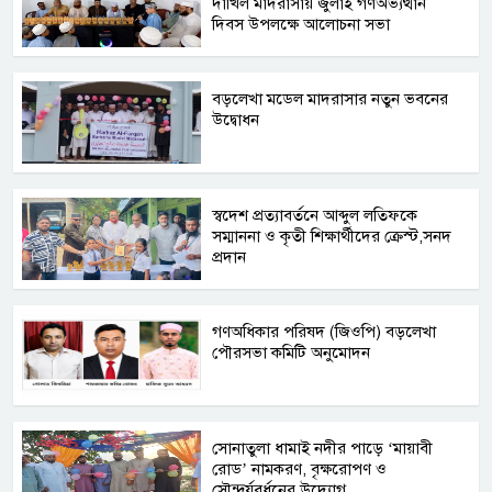
দাখিল মাদরাসায় জুলাই গণঅভ্যত্থান
দিবস উপলক্ষে আলোচনা সভা
বড়লেখা মডেল মাদরাসার নতুন ভবনের
উদ্বোধন
স্বদেশ প্রত্যাবর্তনে আব্দুল লতিফকে
সম্মাননা ও কৃতী শিক্ষার্থীদের ক্রেস্ট,সনদ
প্রদান
গণঅধিকার পরিষদ (জিওপি) বড়লেখা
পৌরসভা কমিটি অনুমোদন
সোনাতুলা ধামাই নদীর পাড়ে ‘মায়াবী
রোড’ নামকরণ, বৃক্ষরোপণ ও
সৌন্দর্যবর্ধনের উদ্যোগ