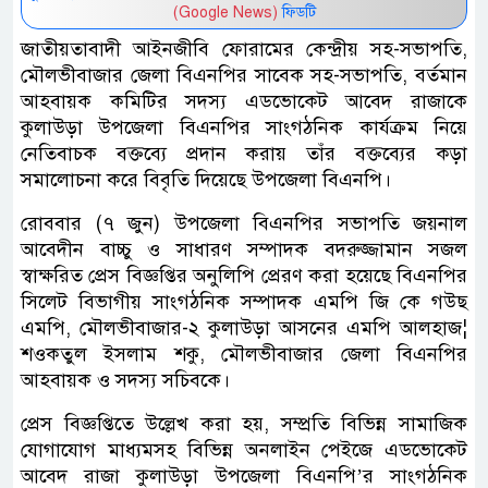
(Google News)
ফিডটি
জাতীয়তাবাদী আইনজীবি ফোরামের কেন্দ্রীয় সহ-সভাপতি,
মৌলভীবাজার জেলা বিএনপির সাবেক সহ-সভাপতি, বর্তমান
আহবায়ক কমিটির সদস্য এডভোকেট আবেদ রাজাকে
কুলাউড়া উপজেলা বিএনপির সাংগঠনিক কার্যক্রম নিয়ে
নেতিবাচক বক্তব্যে প্রদান করায় তাঁর বক্তব্যের কড়া
সমালোচনা করে বিবৃতি দিয়েছে উপজেলা বিএনপি।
রোববার (৭ জুন) উপজেলা বিএনপির সভাপতি জয়নাল
আবেদীন বাচ্চু ও সাধারণ সম্পাদক বদরুজ্জামান সজল
স্বাক্ষরিত প্রেস বিজ্ঞপ্তির অনুলিপি প্রেরণ করা হয়েছে বিএনপির
সিলেট বিভাগীয় সাংগঠনিক সম্পাদক এমপি জি কে গউছ
এমপি, মৌলভীবাজার-২ কুলাউড়া আসনের এমপি আলহাজ¦
শওকতুল ইসলাম শকু, মৌলভীবাজার জেলা বিএনপির
আহবায়ক ও সদস্য সচিবকে।
প্রেস বিজ্ঞপ্তিতে উল্লেখ করা হয়, সম্প্রতি বিভিন্ন সামাজিক
যোগাযোগ মাধ্যমসহ বিভিন্ন অনলাইন পেইজে এডভোকেট
আবেদ রাজা কুলাউড়া উপজেলা বিএনপি’র সাংগঠনিক