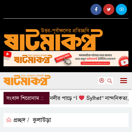
সংবাদ শিরোনাম ::
সুরমা নদীর পাড়ে “I
Sylhet” নান্দনিকতা, না দৃষ
প্রচ্ছদ /
কুলাউড়া