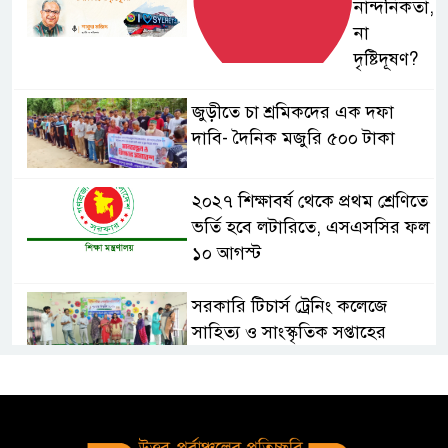
নান্দনিকতা,
না
দৃষ্টিদূষণ?
জুড়ীতে চা শ্রমিকদের এক দফা
দাবি- দৈনিক মজুরি ৫০০ টাকা
২০২৭ শিক্ষাবর্ষ থেকে প্রথম শ্রেণিতে
ভর্তি হবে লটারিতে, এসএসসির ফল
১০ আগস্ট
সরকারি টিচার্স ট্রেনিং কলেজে
সাহিত্য ও সাংস্কৃতিক সপ্তাহের
সমাপ্তি, বিজয়ীদের পুরস্কার
বড়লেখায় দক্ষিণভাগ এনসিএম উচ্চ
বিদ্যালয়ে জুলাই গণঅভ্যুত্থান দিবস