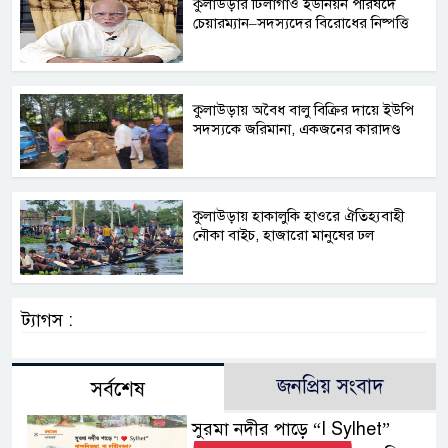
কুলাউড়ার টিলাগাঁও ইউনিয়ন পরিষদে
চেয়ারম্যান–সদস্যদের বিরোধের নিষ্পত্তি
কুলাউড়ায় অবৈধ বালু বিক্রির দায়ে ইউপি
সদস্যকে জরিমানা, একজনের কারাদণ্ড
কুলাউড়ায় হাকালুকি হাওরে ঐতিহ্যবাহী
নৌকা বাইচ, হাজারো মানুষের ঢল
ট্যাগস :
জনপ্রিয় সংবাদ
সর্বশেষ
সুরমা নদীর পাড়ে “I
Sylhet”