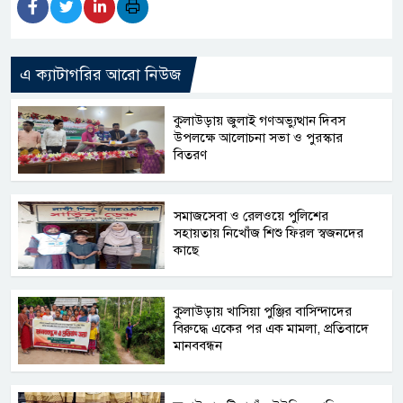
এ ক্যাটাগরির আরো নিউজ
কুলাউড়ায় জুলাই গণঅভ্যুত্থান দিবস
উপলক্ষে আলোচনা সভা ও পুরস্কার
বিতরণ
সমাজসেবা ও রেলওয়ে পুলিশের
সহায়তায় নিখোঁজ শিশু ফিরল স্বজনদের
কাছে
কুলাউড়ায় খাসিয়া পুঞ্জির বাসিন্দাদের
বিরুদ্ধে একের পর এক মামলা, প্রতিবাদে
মানববন্ধন