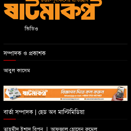
উদযাপন
বড়লেখায় জুলাই শহীদদের স্মরণে
মাসব্যাপী বৃক্ষরোপণ কর্মসূচির
ভিডিও
উদ্বোধন
তরুণদের নেতৃত্ব বিকাশে ইউওয়াইপি
সম্পাদক ও প্রকাশক
সিলেটের অ্যালামনাই সভা
আবুল কাসেম
জুলাই গণঅভ্যুত্থান দিবসে লিডিং
ইউনিভার্সিটিতে নানা আয়োজন
দক্ষিণ সুরমা সরকারি কলেজে জুলাই
গণঅভ্যুত্থান দিবস উপলক্ষে
বার্তা সম্পাদক | হেড অব মাল্টিমিডিয়া
আলোচনা সভা ও পুরস্কার বিতরণ
তাহমীদ ইশাদ রিপন | আফজাল হোসেন রুমেল