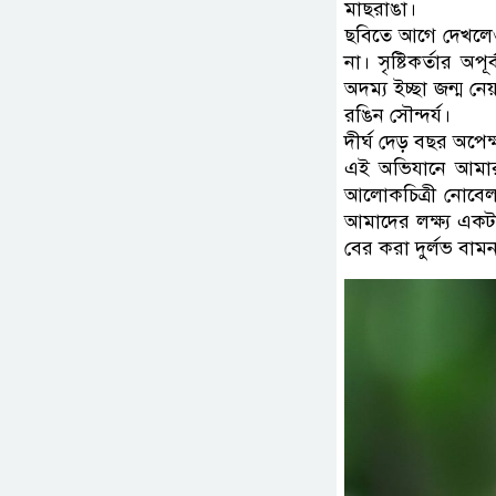
মাছরাঙা।
ছবিতে আগে দেখলেও,
না। সৃষ্টিকর্তার অ
অদম্য ইচ্ছা জন্ম ন
রঙিন সৌন্দর্য।
দীর্ঘ দেড় বছর অপে
এই অভিযানে আমার স
আলোকচিত্রী নোবেল 
আমাদের লক্ষ্য একট
বের করা দুর্লভ বাম