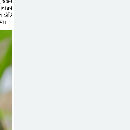
বং ওজন
সাধারণ
ল ঠোঁট
েন।