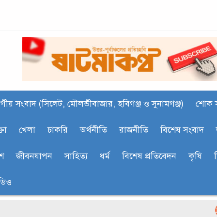
গীয় সংবাদ (সিলেট, মৌলভীবাজার, হবিগঞ্জ ও সুনামগঞ্জ)
শোক 
্তা
খেলা
চাকরি
অর্থনীতি
রাজনীতি
বিশেষ সংবাদ
শ
জীবনযাপন
সাহিত‍্য
ধর্ম
বিশেষ প্রতিবেদন
কৃষি
ডিও
বিএসএফে