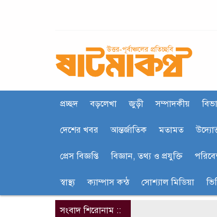
প্রচ্ছদ
বড়লেখা
জুড়ী
সম্পাদকীয়
বিভা
দেশের খবর
আন্তর্জাতিক
মতামত
উদ্যোক
প্রেস বিজ্ঞপ্তি
বিজ্ঞান, তথ‍্য ও প্রযুক্তি
পরিবে
স্বাস্থ্য
ক‍্যাম্পাস কন্ঠ
সোশ্যাল মিডিয়া
ভি
সংবাদ শিরোনাম ::