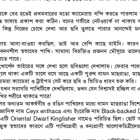
থেকে বের হতেই প্রথমবারের মতো ক্যামেরায় বন্দি করতে পারলাম
ূতি ভাষায় প্রকাশ করা কঠিন। বনের গভীরে নেটওয়ার্ক না থাকায়
, কিন্তু নিজের চোখে দেখা আর ছবি তুলতে পারার আনন্দেই ম
াসায় আসা-যাওয়া করছিল, তাই আর বেশি কাছে যাইনি। কারণ
ংবেদনশীল স্বভাবের পাখি। সামান্য বিরক্তিও প্রজনন মৌসুমে তাদে
করতে পারে।
োর্শেদ ভাইয়ের সঙ্গে দেখা হলে ছবিগুলো দেখালাম। ফেরার পথ
ুলে থাকা একটি ডালে বসে আছে একটি পুরুষ বামন মাছরাঙা, মা
েই আমরা ক্যামেরা ও ট্রাইপড সেট করে ছবি ও ভিডিও ধারণ শুরু করি।
তে যখন সরাসরি পাখিটিকে দেখছিলাম, তখন যেন বিশ্বাসই হচ্ছিল না
খির শরীরে থাকতে পারে!
লের অন্যতম আকর্ষণীয় ও রঙিন পাখিদের মধ্যে বামন মাছরাঙা বিশ
বৈজ্ঞানিক নাম Ceyx erithaca এবং ইংরেজি নাম Black-backed
 এটি Oriental Dwarf Kingfisher নামেও পরিচিত ছিল। ছোট 
জুক স্বভাবের কারণে এটি পাখিপ্রেমী ও বন্যপ্রাণী আলোকচিত্রীদে