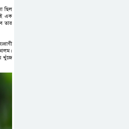
না ছিল
মাদ্রাসা শিক্ষা
কেই এক
রব তার
বোর্ডের নতুন
লোগো ব্যবহারের
নির্দেশনা
প্রাণী
দ আলম।
কুলাউড়ায় একাধিক
 খুঁজে
মামলার
ওয়ারেন্টভুক্ত ও
সাজাপ্রাপ্ত আসামি গ্রেপ্তার
কুলাউড়ার ভাটেরা
স্টেশন বাজারে বিট
পুলিশিং সভা
অনুষ্ঠিত