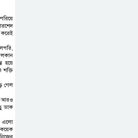
েরিয়ে
খোরশেদ
ণ করেই
ীলপরি,
নীলকান
ত হয়ে
 শক্তি
়ে গেল
ই আরও
তু ডাক
সে এলো
 কয়েক
 নিজের