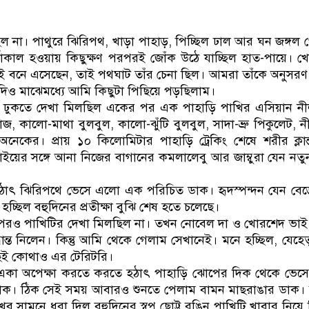
না। পাথুরে ঝিরিপথ, খাড়া পাহাড়, পিচ্ছিল ঢাল আর ঘন জঙ্গল প
ষাকাল হওয়ায় কিছুক্ষণ পরপরই জোঁক উঠে যাচ্ছিল হাত-পায়ে। 
ই বনে এসেছেন, তাই পথঘাট তাঁর চেনা ছিল। আমরা তাঁকে অনুসর
যদিও মাঝেমধ্যে আমি কিছুটা পিছিয়ে পড়ছিলাম।
 ঢুকতে দেখা মিলছিল একের পর এক পাহাড়ি পাখির এসিয়ান ন
জ, কালো-মাথা বুলবুল, কালো-ঝুঁটি বুলবুল, সাদা-ভ্রু পিকুলেট, 
কের। প্রায় ১০ কিলোমিটার পাহাড়ি ট্রেকিং শেষে শরীর ক্লান্
য়ের সঙ্গে আনা নিজের বাগানের কমলালেবু আর জাম্বুরা যেন নতুন
ঠাৎ ঝিরিপথে ভেসে এলো এক পরিচিত ডাক। হৃদস্পন্দন যেন বেড
হচ্ছিল বহুদিনের প্রতীক্ষা বুঝি শেষ হতে চলেছে।
 পরও পাখিটির দেখা মিলছিল না। তখন নোবেল দা ও খোরশেদ ভা
ধান্ত নিলেন। কিন্তু আমি থেকে গেলাম সেখানেই। মনে হচ্ছিল, যেহে
াছেই কোথাও এর টেরিটরি।
তর একা অপেক্ষা করতে করতে হঠাৎ পাহাড়ি ঝোপের দিক থেকে ভে
 ডাক। ঠিক সেই সময় আবারও শুনতে পেলাম বামন মাছরাঙার ডাক।
সামনে ধরা দিল বহুদিনের স্বপ্ন ছোট্ট রঙিন পাখিটি খাবার নিয়ে