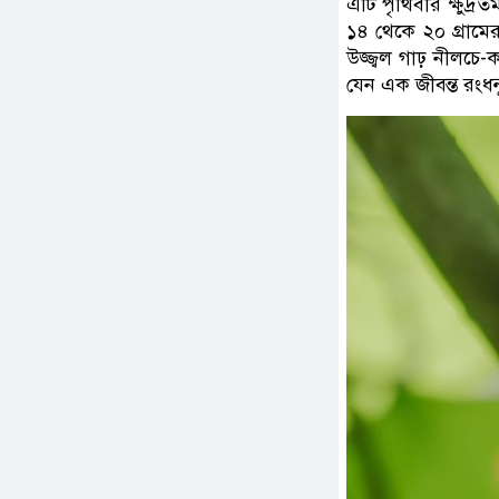
এটি পৃথিবীর ক্ষুদ্র
১৪ থেকে ২০ গ্রাম
উজ্জ্বল গাঢ় নীলচ
যেন এক জীবন্ত রংধ