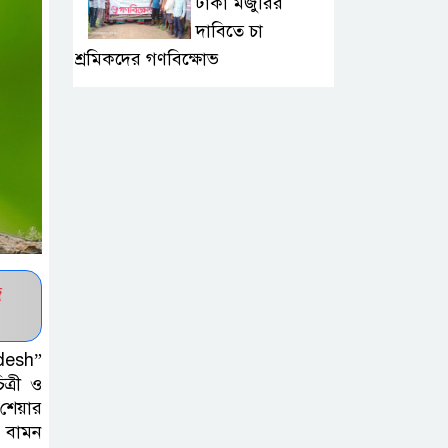
টাকা মজুরির
দাবিতে চা
শ্রমিকদের গণবিক্ষোভ
কাজাখস্তানে
আন্তর্জাতিক এআই
অলিম্পিয়াডে
বাংলাদেশের তিন ব্রোঞ্জ
জুড়ীতে মাচায়
তরমুজ চাষে দুই
জ
কৃষকের সাফল্য
adesh”
কুলাউড়ার বাদে
ত্রী ও
ভুকশিমইলে অসহায়
শেয়ার
মইনউদ্দীনের ঘর
 বামন
নির্মাণে তরুণ সমাজের আর্থিক সহায়তা