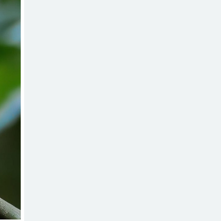
দলীয় কর্মীর স্ত্রীর
সঙ্গে অনৈতিক
সম্পর্কের অভিযোগে
জামায়াত নেতাকে অব্যাহতি