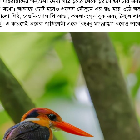
তম মাছরাঙাদের অন্যতম। দৈর্ঘ্য মাত্র ১২.৫ থেকে ১৪ সেন্টিমিটার এ
ের মধ্যে। আকারে ছোট হলেও প্রজনন মৌসুমে এর রঙ হয়ে ওঠে অ
ে-কালো পিঠ, বেগুনি-গোলাপি আভা, কমলা-হলুদ বুক এবং উজ্জ্বল লা
নু। এ কারণেই অনেক পাখিপ্রেমী একে “রংধনু মাছরাঙা” বলেও ডাক