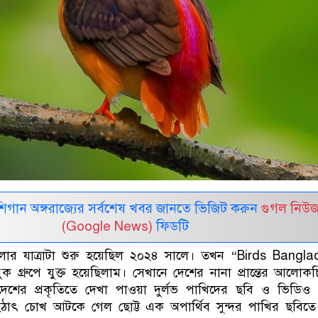
র মিশিগান অঙ্গরাজ্যের সর্বশেষ খবর জানতে ভিজিট করুন
গুগল নিউ
(Google News)
ফিডটি
তোলার যাত্রাটা শুরু হয়েছিল ২০২৪ সালে। তখন “Birds Bangl
 গ্রুপে যুক্ত হয়েছিলাম। সেখানে দেশের নানা প্রান্তের আলোকচি
াদেশের প্রকৃতিতে দেখা পাওয়া দুর্লভ পাখিদের ছবি ও ভিডিও 
াৎ চোখ আটকে গেল ছোট্ট এক অপার্থিব সুন্দর পাখির ছবিতে