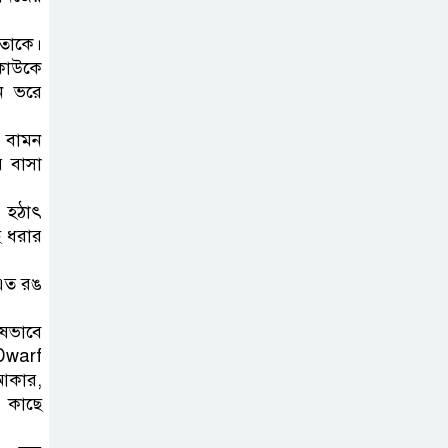
 তাকে।
 কাউকে
ন ভরে
 বামন
র বাসা
ে হঠাৎ
ছ ধরার
 এত রঙ
েষভাবে
 Dwarf
আকার,
র কাছে