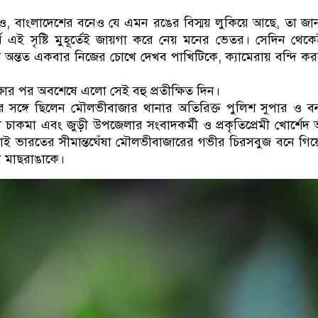
 বাংলাদেশের বনেও যে এমন রঙের বিস্ময় লুকিয়ে আছে, তা জা
পূর্ব এই সৃষ্টি মুহূর্তেই জায়গা করে নেয় মনের ভেতর। সেদিন থে
েয় অন্তত একবার নিজের চোখে দেখব পাখিটিকে, ক্যামেরায় বন্দি ক
ক্ষার পর অবশেষে এলো সেই বহু প্রতীক্ষিত দিন।
ঙ্গে ছিলেন মৌলভীবাজার থানার অতিরিক্ত পুলিশ সুপার ও বন্য
চাকমা এবং জুড়ী উপজেলার সংবাদকর্মী ও প্রকৃতিপ্রেমী খোর্শে
াই ভারতের সীমান্তঘেঁষা মৌলভীবাজারের গভীর চিরসবুজ বনে গিয়ে
ন মাছরাঙাকে।