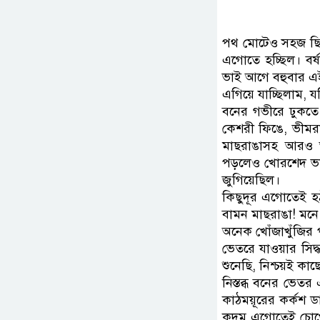
পথ মোটেও সহজ ছিল 
এগোতে হচ্ছিল। বর্
ভাই আগে বহুবার এ
এগিয়ে যাচ্ছিলাম, 
বনের গভীরে ঢুকতে
কেশরী ফিঙে, ভীমরা
মাছরাঙাসহ আরও অনে
পড়লেও খোরশেদ ভাই
জুগিয়েছিল।
কিছুদূর এগোতেই হ
বামন মাছরাঙা! মনে 
অনেক খোঁজাখুঁজির
ভেতরে যাওয়ার সিদ্
শুনেছি, নিশ্চয়ই ক
নিস্তব্ধ বনের ভে
কাঠময়ূরের কর্কশ
কদম এগোতেই চোখের 