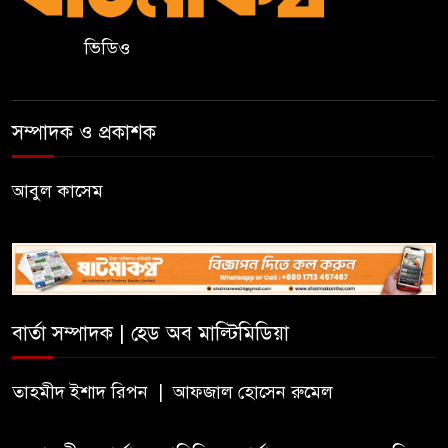
ভিডিও
কুলাউড়ার ভাটেরা স্টেশন বাজারে
বিট পুলিশিং সভা অনুষ্ঠিত
সম্পাদক ও প্রকাশক
দলীয় কর্মীর স্ত্রীর সঙ্গে অনৈতিক
সম্পর্কের অভিযোগে জামায়াত
নেতাকে অব্যাহতি
আবুল কাসেম
জন্মসূত্রে নাগরিকত্ব সীমিত করতে
ট্রাম্পের নতুন নির্বাহী আদেশ
বার্তা সম্পাদক | হেড অব মাল্টিমিডিয়া
সিলেটে সিভিটেক বিল্ডার্সে বিভিন্ন
পদে জনবল নিয়োগ
তাহমীদ ইশাদ রিপন | আফজাল হোসেন রুমেল