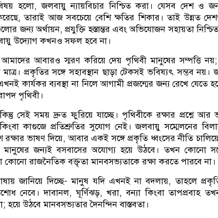
্ণ বিষয় হলো, জলবায়ু ন্যায়বিচার নিশ্চিত করা। যেসব দেশ ও জন
করেছে, তারাই আজ সবচেয়ে বেশি ক্ষতির শিকার। তাই উন্নত দে
গুলোর জন্য অর্থায়ন, প্রযুক্তি হস্তান্তর এবং অভিযোজন সহায়তা নিশ্চ
লবায়ু উদ্যোগ কখনও সফল হবে না।
আমাদের আবারও স্মরণ করিয়ে দেয় পৃথিবী মানুষের সম্পত্তি নয়;
ত্র। প্রকৃতির সঙ্গে সহাবস্থান ছাড়া টেকসই ভবিষ্যৎ সম্ভব নয়। জ
 এখনই কার্যকর ব্যবস্থা না নিলে আগামী প্রজন্মের জন্য রেখে যেতে 
িরাপদ পৃথিবী।
ু সেই সময় দ্রুত ফুরিয়ে যাচ্ছে। পৃথিবীকে রক্ষার প্রশ্নে আর ভণ
িংবা কাগুজে প্রতিশ্রুতির সুযোগ নেই। জলবায়ু সম্মেলনের বিল
বেশ রক্ষার ভাষণ দিয়ে, আবার একই সঙ্গে প্রকৃতি ধ্বংসের নীতি চালিয
 মানুষের জন্যই বসবাসের অযোগ্য হয়ে উঠবে। তখন কোনো সম্
া কোনো রাজনৈতিক বক্তৃতা মানবসভ্যতাকে রক্ষা করতে পারবে না।
ভাষায় জানিয়ে দিচ্ছে- মানুষ যদি এখনই না বদলায়, তাহলে প্রকৃ
রতিশোধ নেবে। দাবানল, ঘূর্ণিঝড়, খরা, বন্যা কিংবা তাপপ্রবাহ 
ে না; হয়ে উঠবে মানবসভ্যতার দৈনন্দিন বাস্তবতা।