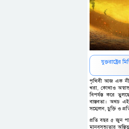
যুক্তরাষ্ট্রে
পৃথিবী আজ এক নীরব
খরা, কোথাও অস্বাভ
বিপর্যস্ত করে তু
বাস্তবতা। অথচ এই
সম্মেলন, চুক্তি ও প
প্রতি বছর ৫ জুন প
মানবসভ্যতার অস্তিত