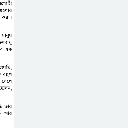
গোষ্ঠী
শগুলোর
িত করা।
 মানুষ
লবায়ু
হবে এক
্ডামি,
াসবহুল
়ে গেলে
মেলন,
তি তার
তখন আর