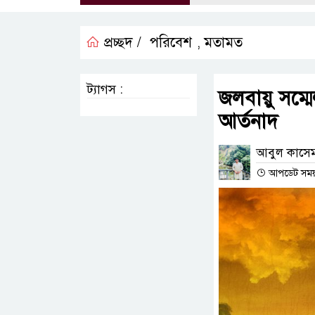
প্রচ্ছদ /
পরিবেশ
মতামত
,
ট্যাগস :
জলবায়ু সম্মে
আর্তনাদ
আবুল কাসেম, 
আপডেট সময় :