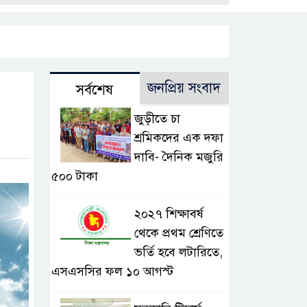
জনপ্রিয় সংবাদ
সর্বশেষ
জুড়ীতে চা
শ্রমিকদের এক দফা
দাবি- দৈনিক মজুরি
৫০০ টাকা
২০২৭ শিক্ষাবর্ষ
থেকে প্রথম শ্রেণিতে
ভর্তি হবে লটারিতে,
এসএসসির ফল ১০ আগস্ট