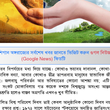
র মিশিগান অঙ্গরাজ্যের সর্বশেষ খবর জানতে ভিজিট করুন
গুগল নিউ
(Google News)
ফিডটি
 বিপর্যয়ের মধ্য দিয়ে যাচ্ছে। কোথাও ভয়াবহ দাবানল, কোথাও
াবিক বন্যা, আবার কোথাও তীব্র তাপপ্রবাহ মানুষের স্বাভাবিক 
লছে। জলবায়ু পরিবর্তন আর ভবিষ্যতের কোনো আশঙ্কা নয়; এ
 সংকট মোকাবিলায় গত কয়েক দশকে বিশ্বজুড়ে অসংখ্য আন্তর
্রতিশ্রুতি হলেও বাস্তব অগ্রগতি এখনও খুব সীমিত।
ালিত বিশ্ব পরিবেশ দিবস তাই কেবল আনুষ্ঠানিক কোনো দিবস নয
্ব রক্ষার প্রশ্ন। ১৯৭২ সালে সুইডেনের স্টকহোমে অনুষ্ঠিত জাতিসং