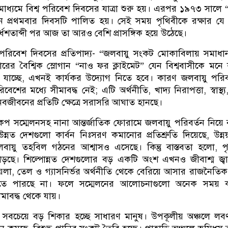
মাধ্যমে বিশ্ব পরিবেশ দিবসের যাত্রা শুরু হয়। এরপর ১৯৭৩ সালে
ানে প্রথমবার দিবসটি পালিত হয়। সেই সময় পৃথিবীকে রক্ষার যে 
্ধশতাব্দী পর আজ তা আরও বেশি প্রাসঙ্গিক হয়ে উঠেছে।
পরিবেশ দিবসের প্রতিপাদ্য- “জলবায়ু সংকট মোকাবিলায় সমাধ
বারের বৈশ্বিক স্লোগান “নাও ফর ক্লাইমেট” যেন বিশ্ববাসীকে মনে 
য়ে যাচ্ছে, এখনই কার্যকর উদ্যোগ নিতে হবে। কারণ জলবায়ু পরিব
েশের মধ্যে সীমাবদ্ধ নেই; এটি অর্থনীতি, খাদ্য নিরাপত্তা, স্বাস্থ্য
ানবজীবনের প্রতিটি ক্ষেত্রে সরাসরি আঘাত হানছে।
 সম্মেলনসহ নানা আন্তর্জাতিক ফোরামে জলবায়ু পরিবর্তন নিয়ে 
্নত দেশগুলো কার্বন নিঃসরণ কমানোর প্রতিশ্রুতি দিয়েছে, উন্ন
বায়ু তহবিল গঠনের আশ্বাসও এসেছে। কিন্তু বাস্তবতা হলো, প
ড়ছে। শিল্পোন্নত দেশগুলোর বড় একটি অংশ এখনও জীবাশ্ম জ্ব
়লা, তেল ও গ্যাসনির্ভর অর্থনীতি থেকে বেরিয়ে আসার রাজনৈতি
েখাতে পারছে না। ফলে সম্মেলনের আলোচনাগুলো অনেক সময় ক
সীমাবদ্ধ থেকে যায়।
র সবচেয়ে বড় শিকার হচ্ছে সাধারণ মানুষ। উপকূলীয় অঞ্চলে লবণ