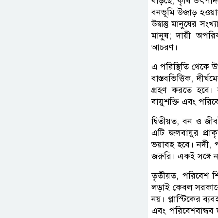
বাড়ছে, কৃষি উৎপাদ
বনভূমি উজাড় হওয়ায
উদ্বাস্তু মানুষের স
মানুষ; দায়ী অপরিক
আচরণ।
এ পরিস্থিতি থেকে উত
বাস্তবভিত্তিক, দীর্
গ্রহণ করতে হবে। ন
বায়ুশক্তি এবং পরিবেশ
দ্বিতীয়ত, বন ও জী
এটি জলবায়ুর প্রাক
ভয়াবহ হবে। নদী, প
জরুরি। একই সঙ্গে ন
তৃতীয়ত, পরিবেশ শিক
লড়াই কেবল সরকারের
নয়। প্লাস্টিকের ব
এবং পরিবেশবান্ধব