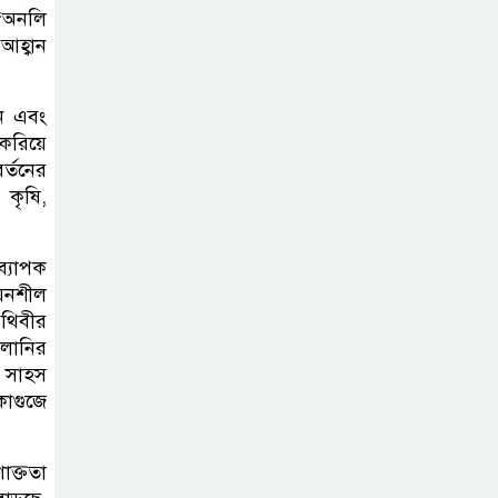
 “অনলি
সিলেটের
আহ্বান
অ্যালামনাই সভা
ান এবং
জুলাই গণঅভ্যুত্থান
করিয়ে
দিবসে লিডিং
র্তনের
ইউনিভার্সিটিতে
, কৃষি,
নানা আয়োজন
ব্যাপক
দক্ষিণ সুরমা
য়নশীল
সরকারি কলেজে
ৃথিবীর
জুলাই গণঅভ্যুত্থান
ালানির
দিবস উপলক্ষে আলোচনা সভা ও
ক সাহস
াগুজে
পুরস্কার বিতরণ
জকিগঞ্জে নারী ও
াক্ততা
শিশুর প্রতি