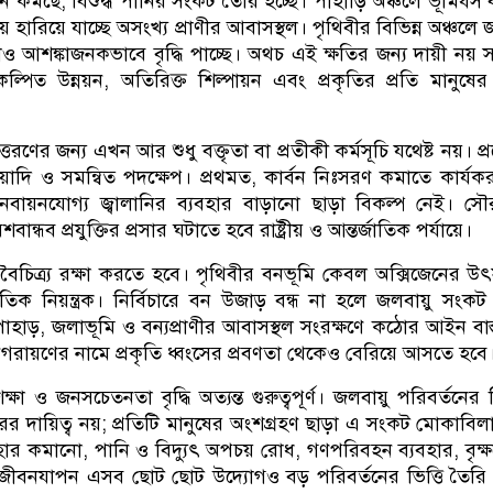
ন কমছে, বিশুদ্ধ পানির সংকট তৈরি হচ্ছে। পাহাড়ি অঞ্চলে ভূমিধস ব
় হারিয়ে যাচ্ছে অসংখ্য প্রাণীর আবাসস্থল। পৃথিবীর বিভিন্ন অঞ্চলে 
ংখ্যাও আশঙ্কাজনকভাবে বৃদ্ধি পাচ্ছে। অথচ এই ক্ষতির জন্য দায়ী নয়
ল্পিত উন্নয়ন, অতিরিক্ত শিল্পায়ন এবং প্রকৃতির প্রতি মানুষের 
্তরণের জন্য এখন আর শুধু বক্তৃতা বা প্রতীকী কর্মসূচি যথেষ্ট নয়। প
ঘমেয়াদি ও সমন্বিত পদক্ষেপ। প্রথমত, কার্বন নিঃসরণ কমাতে কার্যক
বায়নযোগ্য জ্বালানির ব্যবহার বাড়ানো ছাড়া বিকল্প নেই। সৌর
বান্ধব প্রযুক্তির প্রসার ঘটাতে হবে রাষ্ট্রীয় ও আন্তর্জাতিক পর্যায়ে।
ববৈচিত্র্য রক্ষা করতে হবে। পৃথিবীর বনভূমি কেবল অক্সিজেনের উৎ
ৃতিক নিয়ন্ত্রক। নির্বিচারে বন উজাড় বন্ধ না হলে জলবায়ু সং
াহাড়, জলাভূমি ও বন্যপ্রাণীর আবাসস্থল সংরক্ষণে কঠোর আইন বাস্
গরায়ণের নামে প্রকৃতি ধ্বংসের প্রবণতা থেকেও বেরিয়ে আসতে হবে
্ষা ও জনসচেতনতা বৃদ্ধি অত্যন্ত গুরুত্বপূর্ণ। জলবায়ু পরিবর্তনের ব
 দায়িত্ব নয়; প্রতিটি মানুষের অংশগ্রহণ ছাড়া এ সংকট মোকাবিলা
্যবহার কমানো, পানি ও বিদ্যুৎ অপচয় রোধ, গণপরিবহন ব্যবহার, বৃক
 জীবনযাপন এসব ছোট ছোট উদ্যোগও বড় পরিবর্তনের ভিত্তি তৈর