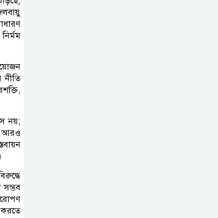
াড়ছে,
জলবায়ু
সহিংসতা ও
 সাধারণ
বাল্যবিবাহ প্রতিরোধে আন্তঃকলেজ
নির্মম
বিতর্ক
সিলেট মুক্ত রোভার
্রয়োজন
র নীতি
স্কাউট গ্রুপের ফল
শক্তি,
উৎসব অনুষ্ঠিত
স নয়;
কট আরও
তবায়ন
।
িরুদ্ধে
 সম্ভব
্ষরোপণ
ি করতে