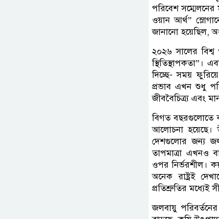
পরিবেশ সম্মেলনের 
ওয়ান আর্থ” স্লোগ
জানানো হয়েছিল, অর
২০২৬ সালের বিশ্ব 
স্থিতিস্থাপকতা”। এ
দিচ্ছে- সময় ফুরি
প্রভাব এখন শুধু পরিব
জীববৈচিত্র্য এবং ম
বিগত বছরগুলোতে কপ
আলোচনা হয়েছে। উন
দেশগুলোর জন্য জল
তাপমাত্রা এখনও বা
ওপর নির্ভরশীল। কয
অনেক রাষ্ট্রই দ
প্রতিশ্রুতির মধ্যেই 
জলবায়ু পরিবর্তনে