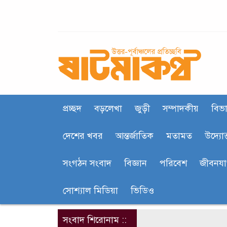
প্রচ্ছদ
বড়লেখা
জুড়ী
সম্পাদকীয়
বিভা
দেশের খবর
আন্তর্জাতিক
মতামত
উদ্যোক
সংগঠন সংবাদ
বিজ্ঞান
পরিবেশ
জীবনয
সোশ্যাল মিডিয়া
ভিডিও
সংবাদ শিরোনাম ::