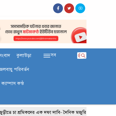
সব
সংবাদ
কুলাউড়া
জলবায়ু পরিবর্তন
ক‍্যাম্পাস কন্ঠ
া শ্রমিকদের এক দফা দাবি- দৈনিক মজুরি ৫০০ টাকা
২০২৭ শি