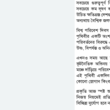
সবচেয়ে গুরুত্বপূর
সবচেয়ে কম দূষণ 
উচিত ক্ষতিগ্রস্ত দেশ
অন্যথায় বৈশ্বিক জ
বিশ্ব পরিবেশ দিবস 
পৃথিবীর একটি অংশ মা
পরিবর্তনের বিরুদ্ধে
উষ্ণ, বিপর্যস্ত ও অন
এখনও সময় আছে কিন্ত
কূটনৈতিক অভিনয় ক
মঞ্চে দাঁড়িয়ে পরি
এই পৃথিবী একদিন
কোনো স্লোগান কিংব
প্রকৃতি আজ স্পষ্ট 
নিজস্ব নিয়মেই প্
বিচ্ছিন্ন দুর্যোগ হব