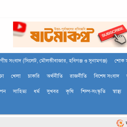
গীয় সংবাদ (সিলেট, মৌলভীবাজার, হবিগঞ্জ ও সুনামগঞ্জ)
শোক 
্তা
খেলা
চাকরি
অর্থনীতি
রাজনীতি
বিশেষ সংবাদ
াপন
সাহিত‍্য
ধর্ম
সুখবর
কৃষি
শিল্প-সংস্কৃতি
স্বাস্থ্য
জুড়ীতে চ