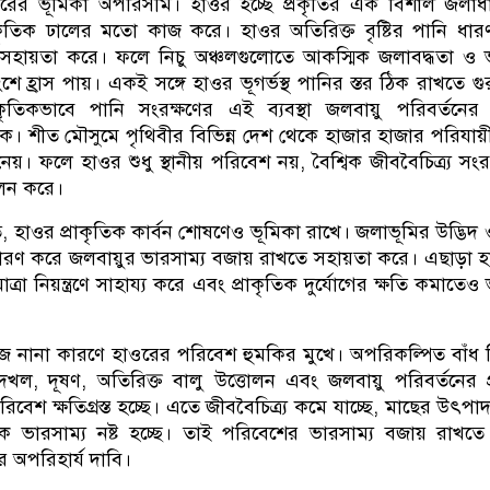
াওরের ভূমিকা অপরিসীম। হাওর হচ্ছে প্রকৃতির এক বিশাল জলাধ
রাকৃতিক ঢালের মতো কাজ করে। হাওর অতিরিক্ত বৃষ্টির পানি ধা
 সহায়তা করে। ফলে নিচু অঞ্চলগুলোতে আকস্মিক জলাবদ্ধতা ও 
ে হ্রাস পায়। একই সঙ্গে হাওর ভূগর্ভস্থ পানির স্তর ঠিক রাখতে গুরুত
কৃতিকভাবে পানি সংরক্ষণের এই ব্যবস্থা জলবায়ু পরিবর্তনের 
ক। শীত মৌসুমে পৃথিবীর বিভিন্ন দেশ থেকে হাজার হাজার পরিযায়
য়। ফলে হাওর শুধু স্থানীয় পরিবেশ নয়, বৈশ্বিক জীববৈচিত্র্য সংর
পালন করে।
 হাওর প্রাকৃতিক কার্বন শোষণেও ভূমিকা রাখে। জলাভূমির উদ্ভিদ 
ন ধারণ করে জলবায়ুর ভারসাম্য বজায় রাখতে সহায়তা করে। এছাড়া 
রা নিয়ন্ত্রণে সাহায্য করে এবং প্রাকৃতিক দুর্যোগের ক্ষতি কমাতেও 
নানা কারণে হাওরের পরিবেশ হুমকির মুখে। অপরিকল্পিত বাঁধ নি
ল, দূষণ, অতিরিক্ত বালু উত্তোলন এবং জলবায়ু পরিবর্তনের প
িবেশ ক্ষতিগ্রস্ত হচ্ছে। এতে জীববৈচিত্র্য কমে যাচ্ছে, মাছের উৎপাদ
তিক ভারসাম্য নষ্ট হচ্ছে। তাই পরিবেশের ভারসাম্য বজায় রাখত
 অপরিহার্য দাবি।