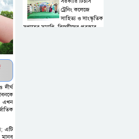
সরকারি টিচার্স
ট্রেনিং কলেজে
সাহিত্য ও সাংস্কৃতিক
সপ্তাহের সমাপ্তি, বিজয়ীদের পুরস্কার
বড়লেখায়
দক্ষিণভাগ এনসিএম
উচ্চ বিদ্যালয়ে
জ
জুলাই গণঅভ্যুত্থান দিবস উদযাপন
 দীর্ঘ
বড়লেখায় জুলাই
জীবনকে
শহীদদের স্মরণে
টি এখন
মাসব্যাপী বৃক্ষরোপণ
্জাতিক
কর্মসূচির উদ্বোধন
়; এটি
তরুণদের নেতৃত্ব
ঘ মানব
বিকাশে ইউওয়াইপি