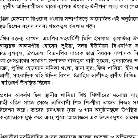
 স্থানীয় আদিবাসীদের মাঝে ব্যাপক উৎসাহ-উদ্দীপনা লক্ষ্য করা গেছ
ুঞ্জির হেডম্যান রিওয়েল খংলার সভাপতিত্বে আয়োজিত এই অনুষ্ঠানে 
্থিত ছিলেন সংসদ সদস্য শওকতুল ইসলাম শকু।
তিথির বক্তব্য রাখেন, এমপির সহধর্মিণী মিলি ইসলাম, কুলাউড়া 
আহ্বায়ক আলমগীর হোসেন ভুইয়া, সদর ইউনিয়ন বিএনপির স
ুকিত বুলবুল, উপজেলা বিএনপির সাবেক ছাত্র বিষয়ক সম্পাদক স
 প্রেসক্লাবের সাধারণ সম্পাদক নাজমুল বারী সুহেল, কুবরাজের ভারপ
ক্রা, পুঞ্জির হেডম্যান মনিকা খংলা, রানা সুরং,জিম খাসিয়া, হীন খ
ী, সাংবাদিক মহি উদ্দিন রিপন, ইব্রাহিম আলীসহ স্থানীয় বিভিন্ন প
 ব্যক্তিবর্গ উপস্থিত ছিলেন।
ম প্রধান আকর্ষণ ছিল স্থানীয় খাসিয়া শিশু শিল্পীদের মনোজ্ঞ সাংস
াহী রঙিন সাজে সেজে আদিবাসী শিশু শিল্পীরা তাদের নিজস্ব সংস
রিবেশন করে। তাদের চমৎকার নৃত্য ও গান অনুষ্ঠানস্থলে উপস্থিত 
ক-শ্রোতাকে মুগ্ধ করে এবং পুরো আয়োজনে এক উৎসবমুখর আমেজ
 পুঞ্জিবাসীরা নবনির্বাচিত সংসদ সদস্যকে ফুলেল শুভেচ্ছা ও অভিনন্দন