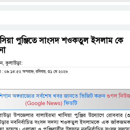
সিয়া পুঞ্জিতে সাংসদ শওকতুল ইসলাম কে
না
িন, কুলাউড়া:
 ০৯:১৪:৫২ অপরাহ্ন, রবিবার, ৩১ মে ২০২৬
র মিশিগান অঙ্গরাজ্যের সর্বশেষ খবর জানতে ভিজিট করুন
গুগল নিউ
(Google News)
ফিডটি
াউড়া উপজেলার বালাইরমা খাসিয়া পুঞ্জির উদ্যোগে রোববার (
উড়ার নবনির্বাচিত সংসদ সদস্য শওকতুল ইসলামকে এক জাঁকজমকপ
য়া হয়েছে। এলাকা ও পুঞ্জিবাসীর উন্নয়নে নবনির্বাচিত সংসদ সদস্