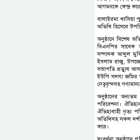
আগমনকে কেন্দ্র করে
​বালাইরমা খাসিয়া প
অতিথি হিসেবে উপস
অনুষ্ঠানে বিশেষ অ
বিএনপির সাবেক 
সম্পাদক আব্দুল ম
ইসলাম রাজু, উপজেলা
সভাপতি প্রত্যুষ আসা
ইউপি সদস্য জমির আল
নেতৃবৃন্দসহ গণ্যমান্য
​​অনুষ্ঠানের অন্যত
পরিবেশনা। ঐতিহ্যব
ঐতিহ্যবাহী নৃত্য প
অতিথিসহ সকল দর্শ
করে।
​সংবর্ধনা অনুষ্ঠানে