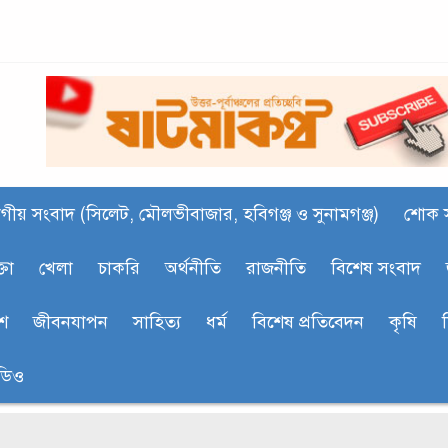
গীয় সংবাদ (সিলেট, মৌলভীবাজার, হবিগঞ্জ ও সুনামগঞ্জ)
শোক 
্তা
খেলা
চাকরি
অর্থনীতি
রাজনীতি
বিশেষ সংবাদ
শ
জীবনযাপন
সাহিত‍্য
ধর্ম
বিশেষ প্রতিবেদন
কৃষি
ডিও