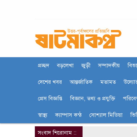
প্রচ্ছদ
বড়লেখা
জুড়ী
সম্পাদকীয়
বিভা
দেশের খবর
আন্তর্জাতিক
মতামত
উদ্যোক
প্রেস বিজ্ঞপ্তি
বিজ্ঞান, তথ‍্য ও প্রযুক্তি
পরিবে
স্বাস্থ্য
ক‍্যাম্পাস কন্ঠ
সোশ্যাল মিডিয়া
ভি
সংবাদ শিরোনাম ::