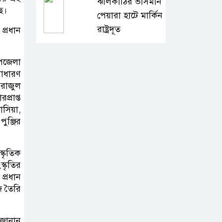
ঝালকাঠির ভাসমান
ে।
পেয়ারা হাটে মার্কিন
রাষ্ট্রদূত
প্রধান
অষ্টম শ্রেণি পাসে
উপজেলা
পুলিশে বড় নিয়োগ
াধারণ
িরাজুল
্রাপ্ত
জামায়াতসহ ১১
াসিয়া,
দলীয় জোটের
ুঞ্জির
রাষ্ট্রপতি প্রার্থী অলি
আহমেদ
্কৃতিক
্কৃতির
বিএসএফের গুলিতে
প্রধান
কুলাউড়ার যুবক
 তৈরি
নিহত
 জানান