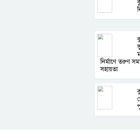
ক
ক
ম
নির্মাণে তরুণ স
সহায়তা
ক
স
প