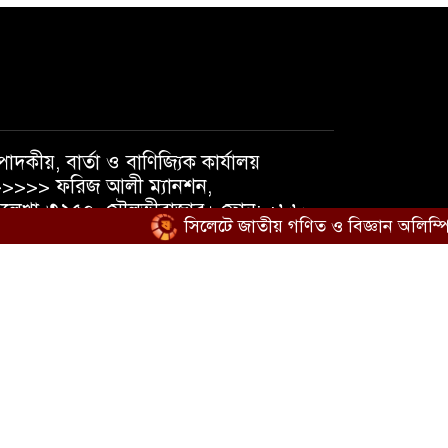
পাদকীয়, বার্তা ও বাণিজ্যিক কার্যালয়
>>>> ফরিজ আলী ম্যানশন,
লেখা-৩২৫০, মৌলভীবাজার। ফোন: +৮৮
সিলেটে জাতীয় গণিত ও বিজ্ঞান অলিম্পিয়াডে 
১৮১৯৫৬৩৮৪০, +৮৮ ০১৭৩৭১০৫৪৭৪
েইল : shatmakantha@gmail.com
িডিও