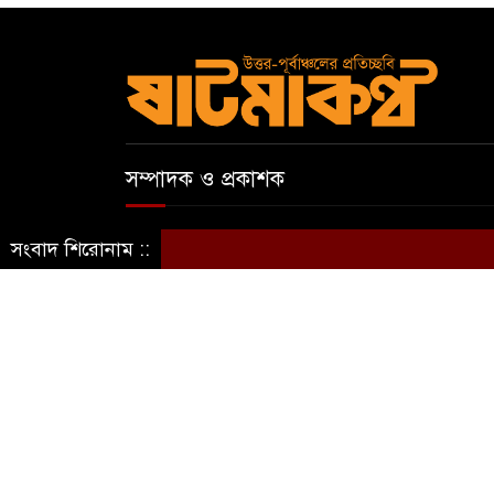
সম্পাদক ও প্রকাশক
আবুল কাসেম
সংবাদ শিরোনাম ::
স্বত্ব © ষাটমা মিডিয়া লিমিটেড