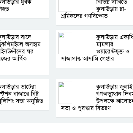
ুলাউড়ার যুবক
বিভিন্ন দাবিতে
নিহত
কুলাউড়ায় চা-
শ্রমিকদের গণবিক্ষোভ
ুলাউড়ার বাদে
কুলাউড়ায় একাধ
ভুকশিমইলে অসহায়
মামলার
ইনউদ্দীনের ঘর
ওয়ারেন্টভুক্ত ও
মাজের আর্থিক
সাজাপ্রাপ্ত আসামি গ্রেপ্তার
ুলাউড়ার ভাটেরা
কুলাউড়ায় জুলাই
্টেশন বাজারে বিট
গণঅভ্যুত্থান দিব
ুলিশিং সভা অনুষ্ঠিত
উপলক্ষে আলোচ
সভা ও পুরস্কার বিতরণ