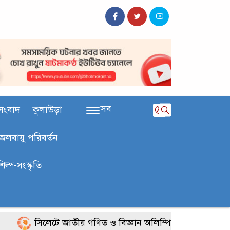
সব
সংবাদ
কুলাউড়া
জলবায়ু পরিবর্তন
শিল্প-সংস্কৃতি
সিলেটে জাতীয় গণিত ও বিজ্ঞান অলিম্পিয়াডে খুদে শিক্ষার্থীদ