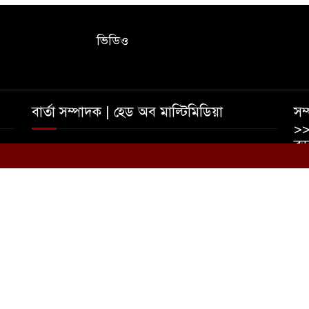
ভিডিও
বার্তা সম্পাদক | হেড অব মাল্টিমিডিয়া
সম্
>>
বড়
তাহমীদ ইশাদ রিপন | আফজাল হোসেন রুমেল
০
ইম
ভ