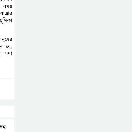
৫০০ টাকা মজুরিসহ
 এ সময়
বিভিন্ন দাবিতে
াত্রার
ভূমিকা
কুলাউড়ায় চা-
শ্রমিকদের গণবিক্ষোভ
ানুষের
বড়লেখায় ৫০০
েন যে,
ি সদা
টাকা মজুরির
দাবিতে চা
শ্রমিকদের গণবিক্ষোভ
কাজাখস্তানে
আন্তর্জাতিক এআই
অলিম্পিয়াডে
বাংলাদেশের তিন ব্রোঞ্জ
িসহ
জুড়ীতে মাচায়