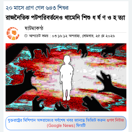
২০ মাসে প্রাণ গেল ৬৪৩ শিশুর
রাজনৈতিক পটপরিবর্তনেও থামেনি শিশু ধ র্ষ ণ ও হ ত্যা
ষাটমাকন্ঠ
আপডেট সময় : ০৩:১৬:১২ অপরাহ্ন, সোমবার, ২৫ মে ২০২৬
যুক্তরাষ্ট্রের মিশিগান অঙ্গরাজ্যের সর্বশেষ খবর জানতে ভিজিট করুন
গুগল নিউজ
(Google News)
ফিডটি