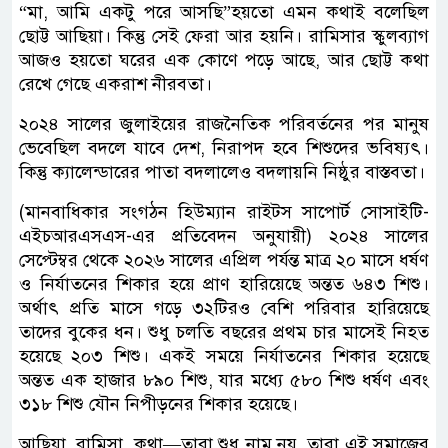
“মা, আমি একটু পরে আসছি”হয়তো এমন কথাই বলেছিল
ছোট্ট আছিয়া। কিন্তু সেই ফেরা আর হয়নি। রামিসার স্কুলব্যাগ
আজও হয়তো ঘরের এক কোণে পড়ে আছে, আর ছোট্ট কথা
রেখে গেছে একরাশ নীরবতা।
২০২৪ সালের জুলাইয়ের রাজনৈতিক পরিবর্তনের পর মানুষ
ভেবেছিল বদলে যাবে দেশ, নিরাপদ হবে শিশুদের ভবিষ্যৎ।
কিন্তু ক্যালেন্ডারের পাতা বদলালেও বদলায়নি নিষ্ঠুর বাস্তবতা।
(মানবাধিকার সংগঠন হিউম্যান রাইটস সাপোর্ট সোসাইটি-
এইচআরএসএস-এর প্রতিবেদন অনুযায়ী) ২০২৪ সালের
সেপ্টেম্বর থেকে ২০২৬ সালের এপ্রিল পর্যন্ত মাত্র ২০ মাসে ধর্ষণ
ও নির্যাতনের শিকার হয়ে প্রাণ হারিয়েছে অন্তত ৬৪৩ শিশু।
অর্থাৎ প্রতি মাসে গড়ে ৩২টিরও বেশি পরিবার হারিয়েছে
তাদের বুকের ধন। শুধু চলতি বছরের প্রথম চার মাসেই নিহত
হয়েছে ২০৩ শিশু। একই সময়ে নির্যাতনের শিকার হয়েছে
অন্তত এক হাজার ৮৯০ শিশু, যার মধ্যে ৫৮০ শিশু ধর্ষণ এবং
৩১৮ শিশু যৌন নিপীড়নের শিকার হয়েছে।
আছিয়া, রামিসা, কথা—তারা শুধু নাম নয়, তারা এই সমাজের