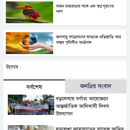
বামন মাছরাঙার সঙ্গে এক স্বপ্নপূরণের
গল্প
জলবায়ু সম্মেলনের কাগুজে প্রতিশ্রুতি আর
বাস্তব পৃথিবীর আর্তনাদ
ট্যাগস :
জনপ্রিয় সংবাদ
সর্বশেষ
বড়লেখায় বর্ণাঢ্য আয়োজনে
আন্তর্জাতিক আদিবাসী দিবস
উদযাপন
বড়লেখা জামায়াতের সাবেক আমির