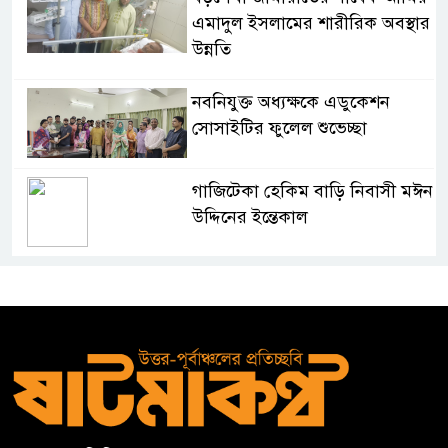
এমাদুল ইসলামের শারীরিক অবস্থার
উন্নতি
নবনিযুক্ত অধ্যক্ষকে এডুকেশন
সোসাইটির ফুলেল শুভেচ্ছা
গাজিটেকা হেকিম বাড়ি নিবাসী মঈন
উদ্দিনের ইন্তেকাল
দক্ষিণভাগ এনসিএম উচ্চ
বিদ্যালয়ের অর্ধবার্ষিক পরীক্ষার
ফলাফল প্রকাশ ও অভিভাবক
সমাবেশ
২০ আগস্ট রাষ্ট্রপতি নির্বাচন,
দ্বিতীয়বারের মতো হতে পারে ভোট