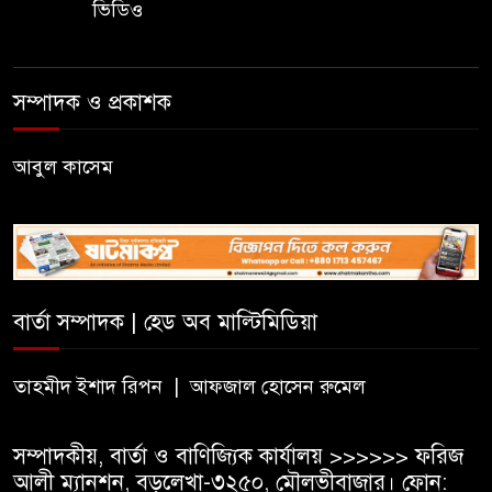
ভিডিও
সিলেটে জাতীয় গণিত ও বিজ্ঞান
অলিম্পিয়াডে খুদে শিক্ষার্থীদের
সম্পাদক ও প্রকাশক
মেধার লড়াই
আবুল কাসেম
নালন্দা: যেখানে জ্ঞানচর্চায় ছুটে
আসতেন দূরদেশের শিক্ষার্থীরা
ঝালকাঠির ভাসমান পেয়ারা হাটে
মার্কিন রাষ্ট্রদূত
বার্তা সম্পাদক | হেড অব মাল্টিমিডিয়া
অষ্টম শ্রেণি পাসে পুলিশে বড় নিয়োগ
তাহমীদ ইশাদ রিপন | আফজাল হোসেন রুমেল
সম্পাদকীয়, বার্তা ও বাণিজ্যিক কার্যালয় >>>>>> ফরিজ
আলী ম্যানশন, বড়লেখা-৩২৫০, মৌলভীবাজার। ফোন: