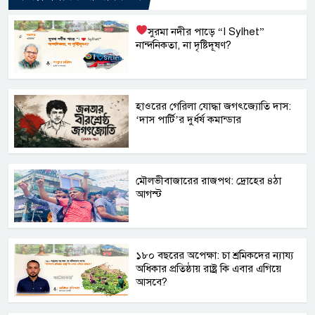
সুরমা নদীর পাড়ে “I
Sylhet”
নান্দনিকতা, না দৃষ্টিদূষণ?
হাওরের গেরিলা যোদ্ধা জগৎজ্যোতি দাস:
‘দাস পার্টি’র দুর্ধর্ষ কমান্ডার
মৌলভীবাজারের রাজপথ: দ্রোহের ৪ঠা
আগস্ট
১৮০ বছরের অপেক্ষা: চা শ্রমিকদের ন্যায্য
অধিকার প্রতিষ্ঠায় রাষ্ট্র কি এবার এগিয়ে
আসবে?