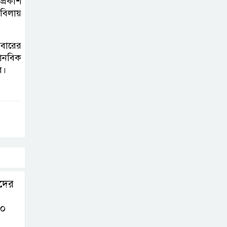
প্রকাশ
বিলায়
সিলেটে সিভিটেক
বিল্ডার্সে বিভিন্ন পদে
িবারের
জনবল নিয়োগ
মানবিক
ে।
কদের
০০