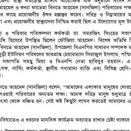
লা স্বাস্থ্য কমপ্লেক্স প্রাঙ্গণে আয়োজিত এক অনুষ্ঠানে সংসদ স
 আহমেদ ও কন্যা ফাতেমা বিনতে আহমেদ (সানজিদা) পরিবারের পক্
ের কাছে প্রয়োজনীয় ঔষধ হস্তান্তর করেন। দরিদ্র ও নিম্নআয়ের ম
 এবং প্রয়োজনীয় স্বাস্থ্যসেবা নিশ্চিত করাই ছিল এ উদ্যোগের মূল উদ্
স্থ্য ও পরিবার পরিকল্পনা কর্মকর্তা ডা. সমরজিৎ সিংহের সভাপ
 অতিথি হিসেবে উপস্থিত ছিলেন ফৌজিয়া আহমেদ। বিশেষ অতিথি 
মা বিনতে আহমেদ (সানজিদা), উপজেলা বিএনপির সাধারণ সম্পাদক
জুড়ী ইউনিয়ন পরিষদের ভারপ্রাপ্ত চেয়ারম্যান সিরাজুল ইসলাম, পশ্চি
 সভাপতি সমছু মিয়া ও বিএনপি নেতা হাবিবুর রহমান। এ
 নার্সিং কর্মকর্তা, স্থানীয় গণ্যমান্য ব্যক্তি এবং বিভিন্ন শ্রেণ
ন।
বিনতে আহমেদ (সানজিদা) বলেন, “আমাদের এলাকার মানুষের দোরগ
েওয়াই পরিবারের অন্যতম লক্ষ্য। অনেক দরিদ্র মানুষ শুধুমাত্র
সা থেকে বঞ্চিত হন। সেই কষ্ট কিছুটা লাঘব করতেই আমাদের এই ক
িষ্যতেও এ ধরনের মানবিক কার্যক্রম অব্যাহত রাখার চেষ্টা থাকবে