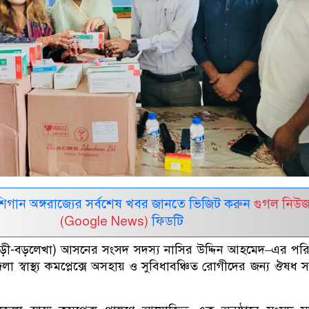
র মিশিগান অঙ্গরাজ্যের সর্বশেষ খবর জানতে ভিজিট করুন
গুগল নিউ
(Google News)
ফিডটি
ড়ী-বড়লেখা) আসনের সংসদ সদস্য নাসির উদ্দিন আহমেদ–এর পর
া স্বাস্থ্য কমপ্লেক্সে অসহায় ও সুবিধাবঞ্চিত রোগীদের জন্য ঔষধ স