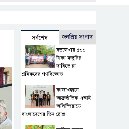
জনপ্রিয় সংবাদ
সর্বশেষ
বড়লেখায় ৫০০
টাকা মজুরির
দাবিতে চা
শ্রমিকদের গণবিক্ষোভ
কাজাখস্তানে
আন্তর্জাতিক এআই
অলিম্পিয়াডে
বাংলাদেশের তিন ব্রোঞ্জ