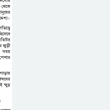
দস্যের
ষ থেকে
সাজাপ্রাপ্ত আসামি গ্রেপ্তার
ানুষের
দেশ্য।
কুলাউড়ার ভাটেরা
স্টেশন বাজারে বিট
তিত্বে
হিসেবে
পুলিশিং সভা
 মতিউর
অনুষ্ঠিত
ম জুড়ী
 সময়
দলীয় কর্মীর স্ত্রীর
ি-পেশার
সঙ্গে অনৈতিক
সম্পর্কের অভিযোগে
োড়ায়
জামায়াত নেতাকে অব্যাহতি
 ঔষধের
্ষুদ্র
জন্মসূত্রে নাগরিকত্ব
সীমিত করতে
।
ট্রাম্পের নতুন নির্বাহী
আদেশ