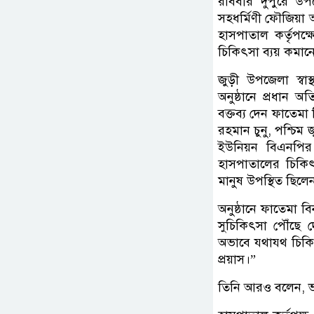
রবিবার দুপুরে উপজে
সহধর্মিণী ফৌজিয়া
হাসপাতাল কর্তৃপক্ষ
চিকিৎসা ব্যয় কমানো
জুড়ী উপজেলা স্বা
অনুষ্ঠানে প্রধান
বক্তব্য দেন ফাতে
রহমান চুনু, পশ্চিম 
ইউনিয়ন বিএনপির
হাসপাতালের চিকিৎসক,
মানুষ উপস্থিত ছিলে
অনুষ্ঠানে ফাতেমা 
সুচিকিৎসা পৌঁছে দ
অভাবে যথাযথ চিকিৎ
প্রয়াস।”
তিনি আরও বলেন, ভব