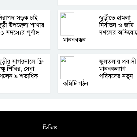
নিরাপদ সড়ক চাই
জুড়ীতে হামলা-
জুড়ী উপজেলা শাখার
নির্যাতন ও জমি
১ সদস্যের পূর্ণাঙ্গ
দখলের অভিযো
মানববন্ধন
ুড়ীর সাগরনালে ফ্রি
ফুলতলায় প্রবাসী
ক্ষু শিবির, সেবা
মানবকল্যাণ
পেলেন ৯ শতাধিক
পরিষদের নতুন
কমিটি গঠন
ভিডিও