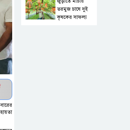
জুড়ীতে মাচায়
তরমুজ চাষে দুই
কৃষকের সাফল্য
কুলাউড়ার বাদে
ভুকশিমইলে অসহায়
মইনউদ্দীনের ঘর
নির্মাণে তরুণ সমাজের আর্থিক সহায়তা
মাদ্রাসা শিক্ষা
বোর্ডের নতুন
জ
লোগো ব্যবহারের
নির্দেশনা
িবারের
হায়তা
কুলাউড়ায় একাধিক
মামলার
ওয়ারেন্টভুক্ত ও