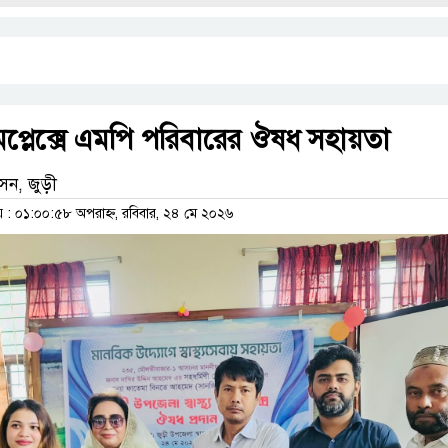
্য কমপ্লেক্সে এমপি পরিবারের ঔষধ সহায়তা
েন, জুড়ী
 ০১:০০:৫৮ অপরাহ্ন, রবিবার, ২৪ মে ২০২৬