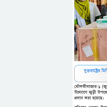
যুক্তরাষ্ট্রে
মৌলভীবাজার-১ (জু
উদ্যোগে জুড়ী উপজেল
প্রদান করা হয়েছে।