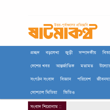
প্রচ্ছদ
বড়লেখা
জুড়ী
সম্পাদকীয়
বিভা
দেশের খবর
আন্তর্জাতিক
মতামত
উদ্যোক
সংগঠন সংবাদ
বিজ্ঞান
পরিবেশ
জীবনয
সোশ্যাল মিডিয়া
ভিডিও
সংবাদ শিরোনাম ::