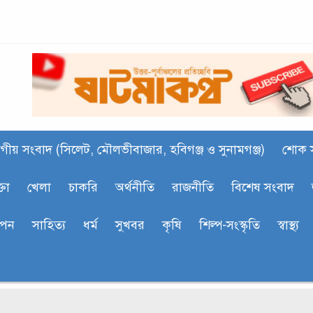
গীয় সংবাদ (সিলেট, মৌলভীবাজার, হবিগঞ্জ ও সুনামগঞ্জ)
শোক 
্তা
খেলা
চাকরি
অর্থনীতি
রাজনীতি
বিশেষ সংবাদ
াপন
সাহিত‍্য
ধর্ম
সুখবর
কৃষি
শিল্প-সংস্কৃতি
স্বাস্থ্য