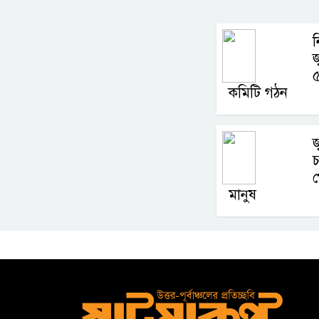
৫
কমিটি গঠন
জ
চ
মানুষ