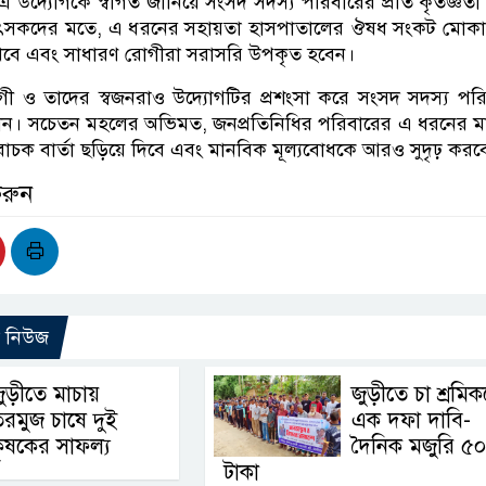
 এ উদ্যোগকে স্বাগত জানিয়ে সংসদ সদস্য পরিবারের প্রতি কৃতজ্ঞতা 
িকিৎসকদের মতে, এ ধরনের সহায়তা হাসপাতালের ঔষধ সংকট মোকা
া রাখবে এবং সাধারণ রোগীরা সরাসরি উপকৃত হবেন।
গী ও তাদের স্বজনরাও উদ্যোগটির প্রশংসা করে সংসদ সদস্য পর
ানান। সচেতন মহলের অভিমত, জনপ্রতিনিধির পরিবারের এ ধরনের 
চক বার্তা ছড়িয়ে দিবে এবং মানবিক মূল্যবোধকে আরও সুদৃঢ় করব
করুন
ো নিউজ
ুড়ীতে মাচায়
জুড়ীতে চা শ্রমি
রমুজ চাষে দুই
এক দফা দাবি-
ৃষকের সাফল্য
দৈনিক মজুরি ৫
টাকা