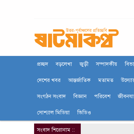
প্রচ্ছদ
বড়লেখা
জুড়ী
সম্পাদকীয়
বিভা
দেশের খবর
আন্তর্জাতিক
মতামত
উদ্যোক
সংগঠন সংবাদ
বিজ্ঞান
পরিবেশ
জীবনয
সোশ্যাল মিডিয়া
ভিডিও
সংবাদ শিরোনাম ::