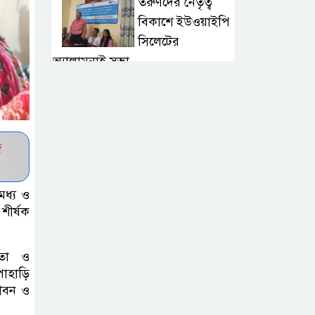
তরুণদের নেতৃত্ব
বিকাশে ইউওয়াইপি
সিলেটের
অ্যালামনাই সভা
জুলাই গণঅভ্যুত্থান
দিবসে লিডিং
ইউনিভার্সিটিতে
জ
নানা আয়োজন
মধ্য ও
দক্ষিণ সুরমা
শীর্ষক
সরকারি কলেজে
জুলাই গণঅভ্যুত্থান
দিবস উপলক্ষে আলোচনা সভা ও
তা ও
পাহাড়ি
পুরস্কার বিতরণ
জীবন ও
জকিগঞ্জে নারী ও