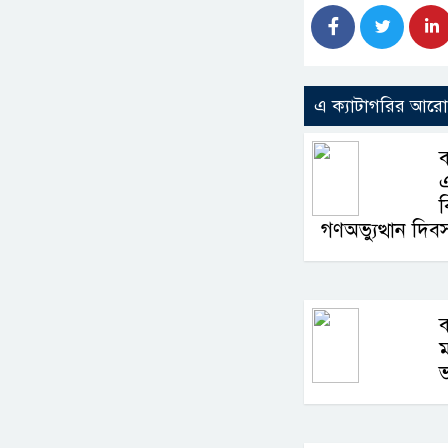
এ ক্যাটাগরির আর
ব
ব
গণঅভ্যুত্থান দি
ম
ভ