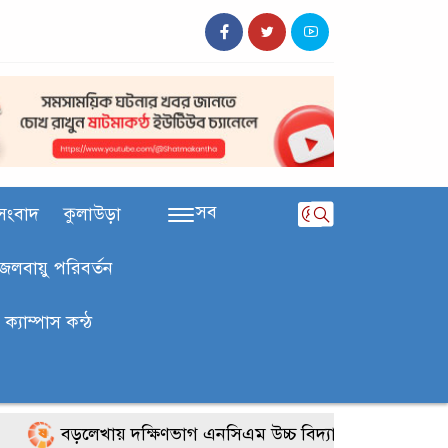
সব
সংবাদ
কুলাউড়া
জলবায়ু পরিবর্তন
ক‍্যাম্পাস কন্ঠ
বড়লেখায় দক্ষিণভাগ এনসিএম উচ্চ বিদ্যালয়ে জুলাই গণঅভ্যুত্