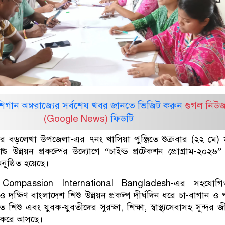
র মিশিগান অঙ্গরাজ্যের সর্বশেষ খবর জানতে ভিজিট করুন
গুগল নিউ
(Google News)
ফিডটি
ার
বড়লেখা উপজেলা
-এর ৭নং খাসিয়া পুঞ্জিতে শুক্রবার (২২ মে) 
শু উন্নয়ন প্রকল্পের উদ্যোগে “চাইল্ড প্রটেকশন প্রোগ্রাম-২০২৬” 
নুষ্ঠিত হয়েছে।
া
Compassion International Bangladesh
-এর সহযোগি
ও দক্ষিণ বাংলাদেশ শিশু উন্নয়ন প্রকল্প দীর্ঘদিন ধরে চা-বাগান ও 
 শিশু এবং যুবক-যুবতীদের সুরক্ষা, শিক্ষা, স্বাস্থ্যসেবাসহ সুন্দর 
 করে আসছে।