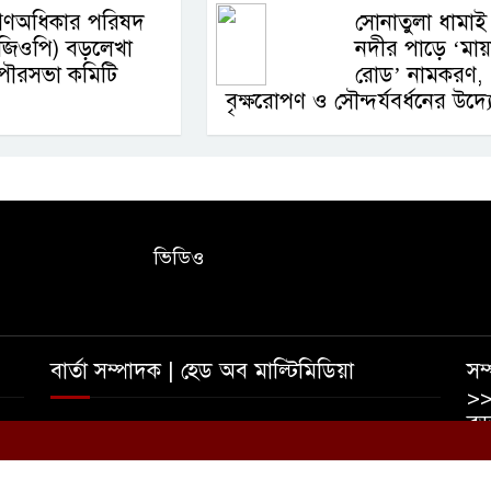
গণঅধিকার পরিষদ
সোনাতুলা ধামাই
(জিওপি) বড়লেখা
নদীর পাড়ে ‘মায়
পৌরসভা কমিটি
রোড’ নামকরণ,
বৃক্ষরোপণ ও সৌন্দর্যবর্ধনের উদ্
ভিডিও
বার্তা সম্পাদক | হেড অব মাল্টিমিডিয়া
সম্
>>
বড়
তাহমীদ ইশাদ রিপন | আফজাল হোসেন রুমেল
০
ইম