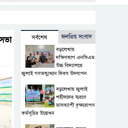
জনপ্রিয় সংবাদ
সর্বশেষ
 সভা
বড়লেখায়
দক্ষিণভাগ এনসিএম
উচ্চ বিদ্যালয়ে
জুলাই গণঅভ্যুত্থান দিবস উদযাপন
বড়লেখায় জুলাই
শহীদদের স্মরণে
মাসব্যাপী বৃক্ষরোপণ
কর্মসূচির উদ্বোধন