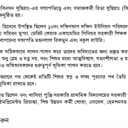
্রবিনসন সুছিয়াং-এর সভাপতিত্বে এবং সমাজকর্মী রিতা সুছিয়াং (স
নুষ্ঠিত হয়।
হিসেবে উপস্থিত ছিলেন ১০নং দক্ষিণভাগ দক্ষিণ ইউনিয়ন পরিষদ
্য সমিরন মুন্ডা, মেরিট কেয়ার একাডেমির সিনিয়র সহকারী শিক্ষক 
া-বাগানের সভাপতি মহনলাল রিকমুন এবং বকুল বাউরি।
ুকে সঠিকভাবে লালন-পালন করে তাদের ভবিষ্যতের জন্য প্রস্তুত কর
ব। শুধু স্নেহ ও যত্ন নয়, বরং শিশুর মধ্যে আত্মবিশ্বাস, সহনশীলতা ও
েও অভিভাবকদের গুরুত্বপূর্ণ ভূমিকা পালন করতে হবে।
্মের পর থেকেই প্রতিটি শিশুর স্বপ্ন ও লক্ষ্য পূরণের পথ তৈর
ভূমিকা রাখতে হবে।
 ছিলেন ৭নং খাসিয়া পুঞ্জি সরকারি প্রাথমিক বিদ্যালয়ের সহকারী 
প্লিমেন্টর প্রিয়াঙ্কা, শিশু উন্নয়ন কর্মী শোভা, নোবেল, হেমশনসহ স
করুন