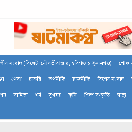
গীয় সংবাদ (সিলেট, মৌলভীবাজার, হবিগঞ্জ ও সুনামগঞ্জ)
শোক 
্তা
খেলা
চাকরি
অর্থনীতি
রাজনীতি
বিশেষ সংবাদ
াপন
সাহিত‍্য
ধর্ম
সুখবর
কৃষি
শিল্প-সংস্কৃতি
স্বাস্থ্য