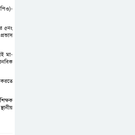
শিশুর প্রতি
িপিও)-
সহিংসতা ও
বাল্যবিবাহ প্রতিরোধে আন্তঃকলেজ
ের ৫নং
বিতর্ক
প্রভাস
সিলেট মুক্ত রোভার
াই মা-
স্কাউট গ্রুপের ফল
 মানবিক
উৎসব অনুষ্ঠিত
ি করতে
হার্ভার্ড
বিশ্ববিদ্যালয়ে
শিক্ষক
পড়াশোনার সুযোগ,
্থানীয়
বছরে মিলবে প্রায় ১ কোটি টাকা
জার্মানির ডাড ইয়াং
অ্যাম্বাসেডর