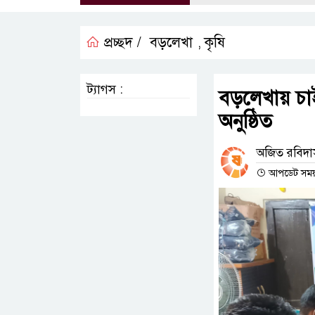
প্রচ্ছদ /
বড়লেখা
কৃষি
,
ট্যাগস :
বড়লেখায় চাইল
অনুষ্ঠিত
অজিত রবিদাস,
আপডেট সময় :