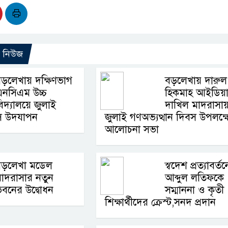
ো নিউজ
ড়লেখায় দক্ষিণভাগ
বড়লেখায় দারুল
এনসিএম উচ্চ
হিকমাহ আইডিয়
িদ্যালয়ে জুলাই
দাখিল মাদরাসা
বস উদযাপন
জুলাই গণঅভ্যত্থান দিবস উপলক্ষ
আলোচনা সভা
বড়লেখা মডেল
স্বদেশ প্রত্যাবর্তন
াদরাসার নতুন
আব্দুল লতিফকে
বনের উদ্বোধন
সম্মাননা ও কৃতী
শিক্ষার্থীদের ক্রেস্ট,সনদ প্রদান