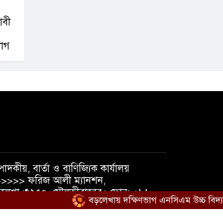
াবী
যোগ
পাদকীয়, বার্তা ও বাণিজ্যিক কার্যালয়
>>>> ফরিজ আলী ম্যানশন,
লেখা-৩২৫০, মৌলভীবাজার। ফোন: +৮৮
বড়লেখায় দক্ষিণভাগ এনসিএম উচ্চ বিদ্যালয়ে 
১৮১৯৫৬৩৮৪০, +৮৮ ০১৭৩৭১০৫৪৭৪
েইল : shatmakantha@gmail.com