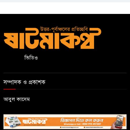
নালন্দা: যেখানে জ্ঞানচর্চায় ছুটে
আসতেন দূরদেশের শিক্ষার্থীরা
ঝালকাঠির ভাসমান পেয়ারা হাটে
মার্কিন রাষ্ট্রদূত
ভিডিও
অষ্টম শ্রেণি পাসে পুলিশে বড় নিয়োগ
সম্পাদক ও প্রকাশক
জামায়াতসহ ১১ দলীয় জোটের
রাষ্ট্রপতি প্রার্থী অলি আহমেদ
আবুল কাসেম
বিএসএফের গুলিতে কুলাউড়ার
যুবক নিহত