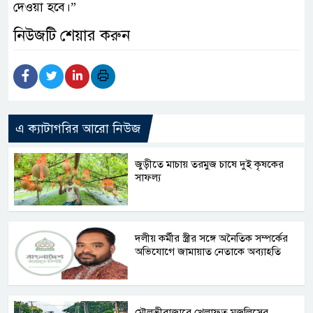
দেওয়া হবে।”
নিউজটি শেয়ার করুন
এ ক্যাটাগরির আরো নিউজ
জুড়ীতে মাচায় তরমুজ চাষে দুই কৃষকের
সাফল্য
দলীয় কর্মীর স্ত্রীর সঙ্গে অনৈতিক সম্পর্কের
অভিযোগে জামায়াত নেতাকে অব্যাহতি
মৌলভীবাজারে খেলাফত মজলিসের