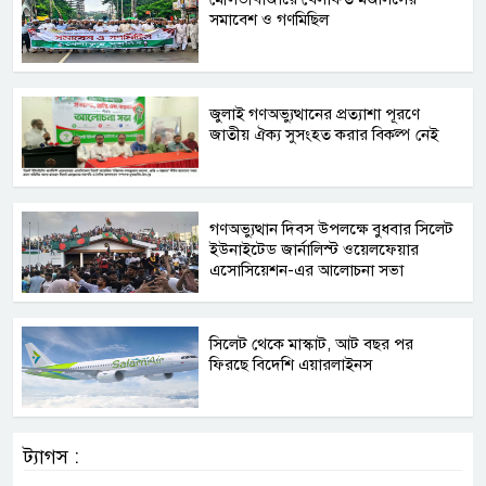
সমাবেশ ও গণমিছিল
জুলাই গণঅভ্যুত্থানের প্রত্যাশা পূরণে
জাতীয় ঐক্য সুসংহত করার বিকল্প নেই
গণঅভ্যুত্থান দিবস উপলক্ষে বুধবার সিলেট
ইউনাইটেড জার্নালিস্ট ওয়েলফেয়ার
এসোসিয়েশন-এর আলোচনা সভা
সিলেট থেকে মাস্কাট, আট বছর পর
ফিরছে বিদেশি এয়ারলাইনস
ট্যাগস :