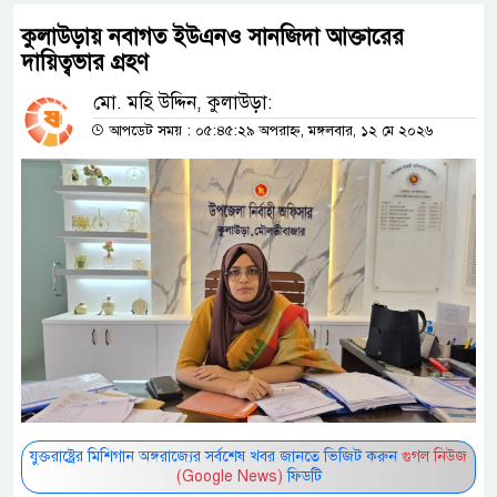
কুলাউড়ায় নবাগত ইউএনও সানজিদা আক্তারের
দায়িত্বভার গ্রহণ
মো. মহি উদ্দিন, কুলাউড়া:
আপডেট সময় : ০৫:৪৫:২৯ অপরাহ্ন, মঙ্গলবার, ১২ মে ২০২৬
যুক্তরাষ্ট্রের মিশিগান অঙ্গরাজ্যের সর্বশেষ খবর জানতে ভিজিট করুন
গুগল নিউজ
(Google News)
ফিডটি