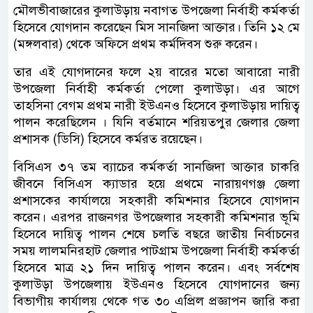
মৌলভীবাজারের কুলাউড়ায় নবাগত উপজেলা নির্বাহী কর্মকর্তা
হিসেবে যোগদান করেছেন মিস সানজিদা আক্তার। তিনি ১২ মে
(মঙ্গলবার) থেকে অফিসে প্রথম কর্মদিবস শুরু করেন।
তার এই যোগদানের ফলে ২য় বারের মতো আবারো নারী
উপজেলা নির্বাহী কর্মকর্তা পেলো কুলাউড়া। এর আগে
তাহসিনা বেগম প্রথম নারী ইউএনও হিসেবে কুলাউড়ায় দায়িত্ব
পালন করেছিলেন । যিনি বর্তমানে শরিয়তপুর জেলার জেলা
প্রশাসক (ডিসি) হিসেবে কর্মরত রয়েছেন।
বিসিএস ৩৭ তম ব্যাচের কর্মকর্তা সানজিদা আক্তার চাকরি
জীবনে বিসিএস ক্যাডার হয়ে প্রথমে নারায়ণগঞ্জ জেলা
প্রশাসকের কার্যালয়ে সহকারী কমিশনার হিসেবে যোগদান
করেন। এরপর রাজনগর উপজেলার সহকারী কমিশনার ভূমি
হিসেবে দায়িত্ব পালন শেষে চলতি বছরে জাতীয় নির্বাচনের
সময় লালমনিরহাট জেলার পাটগ্রাম উপজেলা নির্বাহী কর্মকর্তা
হিসেবে মাত্র ২১ দিন দায়িত্ব পালন করেন। এবং সর্বশেষ
কুলাউড়া উপজেলায় ইউএনও হিসেবে যোগদানের জন্য
বিভাগীয় কার্যালয় থেকে গত ৩০ এপ্রিল প্রজ্ঞাপন জারি করা