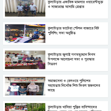
কুলাউড়ায় একাধিক মামলার ওয়ারেন্টভুক্ত
ও সাজাপ্রাপ্ত আসামি গ্রেপ্তার
কুলাউড়ার ভাটেরা স্টেশন বাজারে বিট
পুলিশিং সভা অনুষ্ঠিত
কুলাউড়ায় জুলাই গণঅভ্যুত্থান দিবস
উপলক্ষে আলোচনা সভা ও পুরস্কার
বিতরণ
সমাজসেবা ও রেলওয়ে পুলিশের
সহায়তায় নিখোঁজ শিশু ফিরল স্বজনদের
কাছে
কুলাউড়ায় খাসিয়া পুঞ্জির বাসিন্দাদের