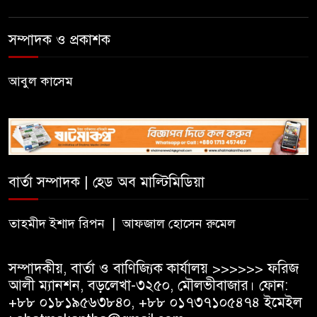
ভারতীয় হাই কমিশন
সম্পাদক ও প্রকাশক
সার্কভুক্ত দেশের শিক্ষার্থীদের জন্য
ফুল-ফান্ডেড স্কলারশিপ চালু করবে
আবুল কাসেম
জাতীয় বিশ্ববিদ্যালয়
সুরমা নদীর পাড়ে “I
Sylhet”
নান্দনিকতা,
না
বার্তা সম্পাদক | হেড অব মাল্টিমিডিয়া
দৃষ্টিদূষণ?
জুড়ীতে চা শ্রমিকদের এক দফা
তাহমীদ ইশাদ রিপন | আফজাল হোসেন রুমেল
দাবি- দৈনিক মজুরি ৫০০ টাকা
সম্পাদকীয়, বার্তা ও বাণিজ্যিক কার্যালয় >>>>>> ফরিজ
আলী ম্যানশন, বড়লেখা-৩২৫০, মৌলভীবাজার। ফোন:
+৮৮ ০১৮১৯৫৬৩৮৪০, +৮৮ ০১৭৩৭১০৫৪৭৪ ইমেইল