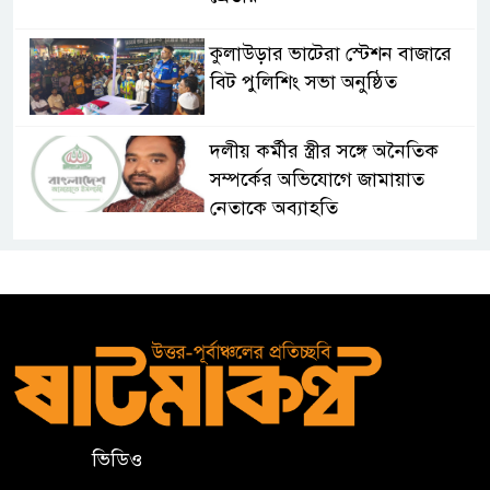
কুলাউড়ার ভাটেরা স্টেশন বাজারে
বিট পুলিশিং সভা অনুষ্ঠিত
দলীয় কর্মীর স্ত্রীর সঙ্গে অনৈতিক
সম্পর্কের অভিযোগে জামায়াত
নেতাকে অব্যাহতি
জন্মসূত্রে নাগরিকত্ব সীমিত করতে
ট্রাম্পের নতুন নির্বাহী আদেশ
সিলেটে সিভিটেক বিল্ডার্সে বিভিন্ন
পদে জনবল নিয়োগ
ভিডিও
হাই কমিশনের কর্মকর্তা পরিচয়ে
ভিসার নামে প্রতারণা, সতর্ক করল