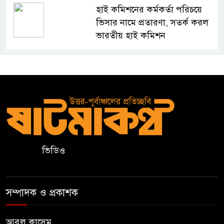
হাই কমিশনের কর্মকর্তা পরিচয়ে
ভিসার নামে প্রতারণা, সতর্ক করল
ভারতীয় হাই কমিশন
সার্কভুক্ত দেশের শিক্ষার্থীদের জন্য
ফুল-ফান্ডেড স্কলারশিপ চালু করবে
জাতীয় বিশ্ববিদ্যালয়
সুরমা নদীর পাড়ে “I
Sylhet”
নান্দনিকতা,
না
ভিডিও
দৃষ্টিদূষণ?
জুড়ীতে চা শ্রমিকদের এক দফা
সম্পাদক ও প্রকাশক
দাবি- দৈনিক মজুরি ৫০০ টাকা
আবুল কাসেম