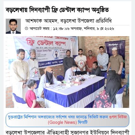
বড়লেখায় দিনব্যাপী ফ্রি ডেন্টাল ক্যাম্প অনুষ্ঠিত
আশফাক আহমদ, বড়লেখা উপজেলা প্রতিনিধি
আপডেট সময় : ১২:৩৮:০৬ অপরাহ্ন, শনিবার, ৯ মে ২০২৬
যুক্তরাষ্ট্রের মিশিগান অঙ্গরাজ্যের সর্বশেষ খবর জানতে ভিজিট করুন
গুগল নিউজ
(Google News)
ফিডটি
বড়লেখা উপজেলার ঐতিহ্যবাহী সুজানগর ইউনিয়নে দিনব্যাপী