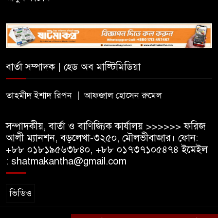
২০২৭ শিক্ষাবর্ষ থেকে প্রথম শ্রেণিতে
ভর্তি হবে লটারিতে, এসএসসির ফল
১০ আগস্ট
সরকারি টিচার্স ট্রেনিং কলেজে
সাহিত্য ও সাংস্কৃতিক সপ্তাহের
বার্তা সম্পাদক | হেড অব মাল্টিমিডিয়া
সমাপ্তি, বিজয়ীদের পুরস্কার
তাহমীদ ইশাদ রিপন | আফজাল হোসেন রুমেল
বড়লেখায় দক্ষিণভাগ এনসিএম উচ্চ
বিদ্যালয়ে জুলাই গণঅভ্যুত্থান দিবস
সম্পাদকীয়, বার্তা ও বাণিজ্যিক কার্যালয় >>>>>> ফরিজ
উদযাপন
আলী ম্যানশন, বড়লেখা-৩২৫০, মৌলভীবাজার। ফোন:
+৮৮ ০১৮১৯৫৬৩৮৪০, +৮৮ ০১৭৩৭১০৫৪৭৪ ইমেইল
: shatmakantha@gmail.com
ভিডিও