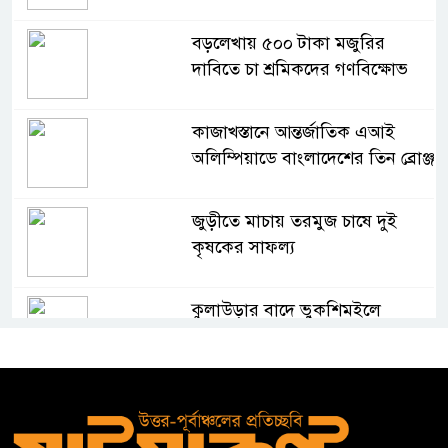
বড়লেখায় ৫০০ টাকা মজুরির
দাবিতে চা শ্রমিকদের গণবিক্ষোভ
কাজাখস্তানে আন্তর্জাতিক এআই
অলিম্পিয়াডে বাংলাদেশের তিন ব্রোঞ্জ
জুড়ীতে মাচায় তরমুজ চাষে দুই
কৃষকের সাফল্য
কুলাউড়ার বাদে ভুকশিমইলে
অসহায় মইনউদ্দীনের ঘর নির্মাণে
তরুণ সমাজের আর্থিক সহায়তা
মাদ্রাসা শিক্ষা বোর্ডের নতুন লোগো
ব্যবহারের নির্দেশনা