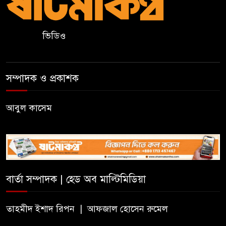
কুলাউড়ায় একাধিক মামলার
ভিডিও
ওয়ারেন্টভুক্ত ও সাজাপ্রাপ্ত আসামি
গ্রেপ্তার
সম্পাদক ও প্রকাশক
কুলাউড়ার ভাটেরা স্টেশন বাজারে
বিট পুলিশিং সভা অনুষ্ঠিত
আবুল কাসেম
দলীয় কর্মীর স্ত্রীর সঙ্গে অনৈতিক
সম্পর্কের অভিযোগে জামায়াত
নেতাকে অব্যাহতি
বার্তা সম্পাদক | হেড অব মাল্টিমিডিয়া
জন্মসূত্রে নাগরিকত্ব সীমিত করতে
ট্রাম্পের নতুন নির্বাহী আদেশ
তাহমীদ ইশাদ রিপন | আফজাল হোসেন রুমেল