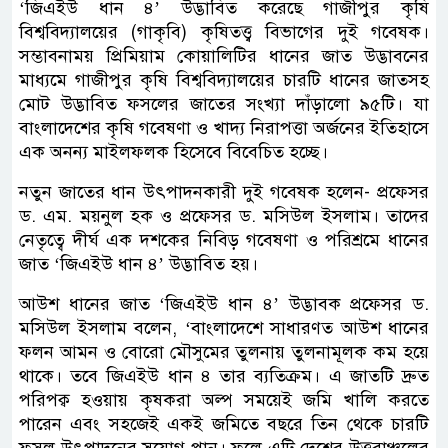
‘জিএইউ ধান ৪’ উদ্ভাবিত করেছে গাজীপুর কৃষি
বিশ্ববিদ্যালয়ের (গাকৃবি) কৃষিতত্ত্ব বিভাগের দুই গবেষক।
সম্ভাবনাময় প্রিমিয়াম কোয়ালিটির ধানের জাত উদ্ভাবনের
মাধ্যমে গাজীপুর কৃষি বিশ্ববিদ্যালয়ের চারটি ধানের জাতসহ
মোট উদ্ভাবিত ফসলের জাতের সংখ্যা দাঁড়ালো ৯৫টি। যা
বাংলাদেশের কৃষি গবেষণা ও খাদ্য নিরাপত্তা অর্জনের ইতিহাসে
এক অনন্য মাইলফলক হিসেবে বিবেচিত হচ্ছে।
নতুন জাতের ধান উৎপাদনকারী দুই গবেষক হলেন- প্রফেসর
ড. এম. ময়নুল হক ও প্রফেসর ড. মসিউল ইসলাম। তাদের
নেতৃত্বে দীর্ঘ এক দশকের নিবিড় গবেষণা ও পরিশ্রমে ধানের
জাত ‘জিএইউ ধান ৪’ উদ্ভাবিত হয়।
আউশ ধানের জাত ‘জিএইউ ধান ৪’ উদ্ভাবক প্রফেসর ড.
মসিউল ইসলাম বলেন, ‘বাংলাদেশে সাধারণত আউশ ধানের
ফলন আমন ও বোরো মৌসুমের তুলনায় তুলনামূলক কম হয়ে
থাকে। তবে জিএইউ ধান ৪ তার ব্যতিক্রম। এ জাতটি দ্রুত
পরিপক্ব হওয়ায় কৃষকরা অল্প সময়েই জমি খালি করতে
পারেন এবং সহজেই একই জমিতে বছরে তিন থেকে চারটি