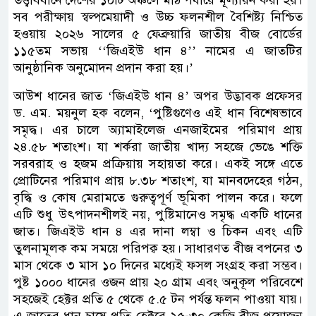
তত্ত্বাবধানে দেশের ১০টি অঞ্চলে মাঠ পর্যায়ে মূল্যায়ন করা হয়।
সব পরীক্ষায় স্বল্পমেয়াদী ও উচ্চ ফলনশীল বৈশিষ্ট্য নিশ্চিত
হওয়ায় ২০২৬ সালের ৫ ফেব্রুয়ারি জাতীয় বীজ বোর্ডের
১১৫তম সভায় ‘‘জিএইউ ধান ৪’’ নামের এ জাতটির
আনুষ্ঠানিক অনুমোদন প্রদান করা হয়।’
আউশ ধানের জাত ‘জিএইউ ধান ৪’ অপর উদ্ভাবক প্রফেসর
ড. এম. ময়নুল হক বলেন, ‘পুষ্টিগুণেও এই ধান বিশেষভাবে
সমৃদ্ধ। এর চালে অ্যামাইলেজ এনজাইমের পরিমাণ প্রায়
২৪.৫৮ শতাংশ। যা শর্করা জাতীয় খাদ্য সহজে ভেঙে শক্তি
সরবরাহ ও হজম প্রক্রিয়ায় সহায়তা করে। একই সঙ্গে এতে
প্রোটিনের পরিমাণ প্রায় ৮.৩৮ শতাংশ, যা মানবদেহের গঠন,
বৃদ্ধি ও কোষ মেরামতে গুরুত্বপূর্ণ ভূমিকা পালন করে। ফলে
এটি শুধু উৎপাদনশীলই নয়, পুষ্টিমানেও সমৃদ্ধ একটি ধানের
জাত। জিএইউ ধান ৪ এর দানা লম্বা ও চিকন এবং এটি
তুলনামূলক কম সময়ে পরিপক্ব হয়। সাধারণত বীজ বপনের ৩
মাস থেকে ৩ মাস ১০ দিনের মধ্যেই ফসল সংগ্রহ করা সম্ভব।
পুষ্ট ১০০০ ধানের ওজন প্রায় ২০ গ্রাম এবং অনুকূল পরিবেশে
সহজেই হেক্টর প্রতি ৫ থেকে ৫.৫ টন পর্যন্ত ফলন পাওয়া যায়।