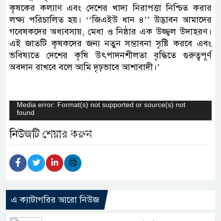
কৃষকের কল্যাণ এবং দেশের খাদ্য নিরাপত্তা নিশ্চিত করার
লক্ষ্য পরিচালিত হয়। ‘‘জিএইউ ধান ৪’’ উদ্ভাবন আমাদের
গবেষকদের অধ্যবসায়, মেধা ও নিষ্ঠার এক উজ্জ্বল উদাহরণ।
এই জাতটি কৃষকদের জন্য নতুন সম্ভাবনা সৃষ্টি করবে এবং
ভবিষ্যতে দেশের কৃষি উৎপাদনশীলতা বৃদ্ধিতে গুরুত্বপূর্ণ
অবদান রাখবে বলে আমি দৃঢ়ভাবে আশাবাদী।’
Video
Media error: Format(s) not supported or source(s) not
found
Player
Download File: https://www.shatmakantha.com/wp-
নিউজটি শেয়ার করুন
content/uploads/2026/04/shatma-add-v.mp4?_=1
এ ক্যাটাগরির আরো নিউজ