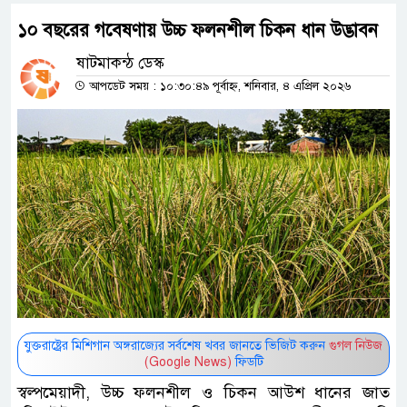
১০ বছরের গবেষণায় উচ্চ ফলনশীল চিকন ধান উদ্ভাবন
ষাটমাকন্ঠ ডেস্ক
আপডেট সময় : ১০:৩০:৪৯ পূর্বাহ্ন, শনিবার, ৪ এপ্রিল ২০২৬
যুক্তরাষ্ট্রের মিশিগান অঙ্গরাজ্যের সর্বশেষ খবর জানতে ভিজিট করুন
গুগল নিউজ
(Google News)
ফিডটি
স্বল্পমেয়াদী, উচ্চ ফলনশীল ও চিকন আউশ ধানের জাত