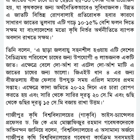
এ জাতের ধান চাষে প্রতি হেক্টরে ২৫-৩০ কেজি বীজ প্রয়োজন
হয়, যা কৃষকদের জন্য অর্থনৈতিকভাবেও সুবিধাজনক। উন্নত
এ জাতটি বিভিন্ন রোগবালাই প্রতিরোধক হবার কারণে
সাধারণ জাতের তুলনায় এটি গড়ে ১০-১৫% বেশি ফলন দিতে
সক্ষম যা বাংলাদেশের মতো কৃষি নির্ভর অর্থনীতিতে ব্যাপক
অবদান রাখতে সক্ষম।’
তিনি বলেন, ‘এ ছাড়া জলবায়ু সহনশীল হওয়ায় এটি দেশের
বৈচিত্র্যময় পরিবেশে চাষের জন্য উপযোগী ও লাভজনক একটি
জাত। এক্ষেত্রে বেলে দো-আঁশ বা এটেল দো-আঁশ মাটি এ
জাতের চাষের জন্য ভালো। জিএইউ ধান ৪ এর জন্য
বীজতলায় বীজ ফেলার উপযুক্ত সময় এপ্রিল মাসের প্রথম
সপ্তাহ। এক্ষেত্রে কাদা জমিতে ২০-২২ দিনে এর চারা রোপণ
করতে হয় এবং সারি থেকে সারির দূরত্ব ২০ সে.মি এবং গুছি
থেকে গুছির দূরত্ব ১৫ সে.মি বজায় রাখা উত্তম।’
গাজীপুর কৃষি বিশ্ববিদ্যালয়ের (গাকৃবি) ভাইস-চ্যান্সেলর
প্রফেসর ড. জি কে এম মোস্তাফিজুর রহমান গবেষকদেরকে
অভিনন্দন জানিয়ে বলেন, ‘বিশ্ববিদ্যালয়ের এ অসামান্য অর্জনে
গাজীপুর কৃষি বিশ্ববিদ্যালয়ের গবেষণা কার্যক্রম সবসময়ই