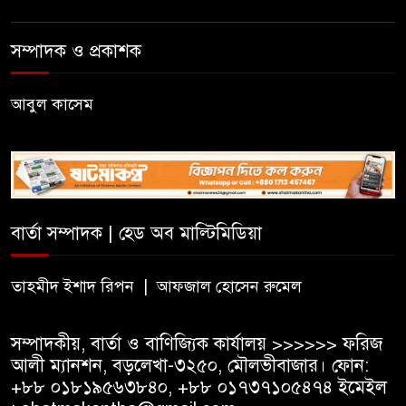
নেতাকে অব্যাহতি
সম্পাদক ও প্রকাশক
জন্মসূত্রে নাগরিকত্ব সীমিত করতে
ট্রাম্পের নতুন নির্বাহী আদেশ
আবুল কাসেম
সিলেটে সিভিটেক বিল্ডার্সে বিভিন্ন
পদে জনবল নিয়োগ
বার্তা সম্পাদক | হেড অব মাল্টিমিডিয়া
হাই কমিশনের কর্মকর্তা পরিচয়ে
ভিসার নামে প্রতারণা, সতর্ক করল
ভারতীয় হাই কমিশন
তাহমীদ ইশাদ রিপন | আফজাল হোসেন রুমেল
সম্পাদকীয়, বার্তা ও বাণিজ্যিক কার্যালয় >>>>>> ফরিজ
আলী ম্যানশন, বড়লেখা-৩২৫০, মৌলভীবাজার। ফোন:
+৮৮ ০১৮১৯৫৬৩৮৪০, +৮৮ ০১৭৩৭১০৫৪৭৪ ইমেইল