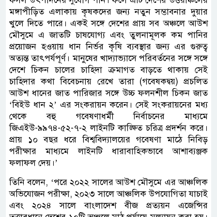
ফসল উৎপাদনের সুযোগ পান। ফলে এটি দেশের উত্তরাঞ্চলের
মঙ্গাপীড়িত এলাকায় কৃষকদের জন্য নতুন সম্ভাবনার দুয়ার
খুলে দিতে পারে। একই সঙ্গে দেশের প্রায় সব অঞ্চলে আউশ
মৌসুমে এ জাতটি চাষযোগ্য এবং তুলনামূলক কম পানির
প্রয়োজন হওয়ায় ধান নির্ভর কৃষি ব্যবস্থার জন্য এর গুরুত্ব
অত্যন্ত তাৎপর্যপূর্ণ। মানুষের খাদ্যাভ্যাসে পরিবর্তনের সঙ্গে সঙ্গে
দেশে চিকন চালের চাহিদা ক্রমাগত বাড়তে থাকায় সেই
চাহিদার কথা বিবেচনায় রেখে তারা (গবেষকদ্বয়) প্রচলিত
আউশ ধানের জাত পারিজার সঙ্গে উচ্চ ফলনশীল চিকন জাত
‘বিইউ ধান ২’ এর সংকরায়ন করেন। সেই সংকরায়নের মধ্য
থেকে বহু গবেষণাধর্মী নির্বাচনের মাধ্যমে
জিএইউ-৯৯৭৪-৫২-৭-২ লাইনটি কাঙ্ক্ষিত চরিত্র প্রদর্শন করে।
প্রায় ১০ বছর ধরে বিশ্ববিদ্যালয়ের গবেষণা মাঠে নিবিড়
পরীক্ষার মাধ্যমে লাইনটি ধারাবাহিকভাবে আশাব্যঞ্জক
ফলাফল দেয়।’
তিনি বলেন, ‘পরে ২০২২ সালের আউশ মৌসুমে এর আঞ্চলিক
অভিযোজন পরীক্ষা, ২০২৩ সালে আঞ্চলিক উপযোগিতা যাচাই
এবং ২০২৪ সালে বাংলাদেশ বীজ প্রত্যয়ন এজেন্সির