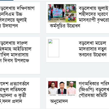
ড়লেখায় দক্ষিণভাগ
বড়লেখায় জুলাই
এনসিএম উচ্চ
শহীদদের স্মরণে
িদ্যালয়ে জুলাই
মাসব্যাপী বৃক্ষ
বস উদযাপন
কর্মসূচির উদ্বোধন
বড়লেখায় দারুল
বড়লেখা মডেল
হিকমাহ আইডিয়াল
মাদরাসার নতুন
াখিল মাদরাসায়
ভবনের উদ্বোধন
ান দিবস উপলক্ষে
্বদেশ প্রত্যাবর্তনে
গণঅধিকার পরি
ব্দুল লতিফকে
(জিওপি) বড়লেখ
ম্মাননা ও কৃতী
পৌরসভা কমিটি
স্ট,সনদ প্রদান
অনুমোদন