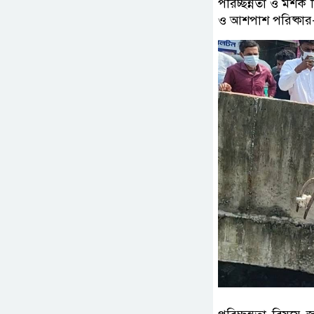
পরিচ্ছন্নতা ও মশক
ও আশপাশ পরিষ্কার-প