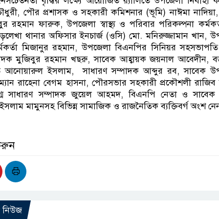
জনসচেতনতা বৃদ্ধির লক্ষ্যে আয়োজিত র‌্যালিতে উপজেলা নির্বাহী কর্
ুরী, পৌর প্রশাসক ও সহকারী কমিশনার (ভূমি) নাঈমা নাদিয়া, 
ুর রহমান ফারুক, উপজেলা স্বাস্থ্য ও পরিবার পরিকল্পনা কর্মকর্
ড়লেখা থানার অফিসার ইনচার্জ (ওসি) মো. মনিরুজ্জামান খান, 
 কর্মকর্তা মিজানুর রহমান, উপজেলা বিএনপির সিনিয়র সহসভাপত
াদক মুজিবুর রহমান খছরু, সাবেক আহ্বায়ক জয়নাল আবেদীন, ব
পতি আনোয়ারুল ইসলাম,
সাধারণ সম্পাদক আব্দুর রব, সাবেক উ
ম্যান রাহেনা বেগম হাসনা, পৌরসভার সহকারী প্রকৌশলী রাজিব 
্ম সাধারণ সম্পাদক জুয়েল আহমদ, বিএনপি নেতা ও সাবেক
 ইসলাম মামুনসহ বিভিন্ন সামাজিক ও রাজনৈতিক ব্যক্তিবর্গ অংশ নে
করুন
ো নিউজ