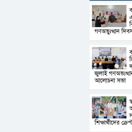
ব
ব
গণঅভ্যুত্থান দি
দ
জুলাই গণঅভ্যত্থ
আলোচনা সভা
স
আ
স
শিক্ষার্থীদের ক্রে