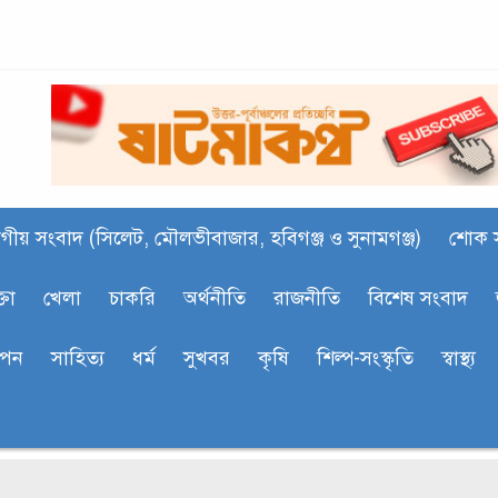
গীয় সংবাদ (সিলেট, মৌলভীবাজার, হবিগঞ্জ ও সুনামগঞ্জ)
শোক 
্তা
খেলা
চাকরি
অর্থনীতি
রাজনীতি
বিশেষ সংবাদ
াপন
সাহিত‍্য
ধর্ম
সুখবর
কৃষি
শিল্প-সংস্কৃতি
স্বাস্থ্য
কা