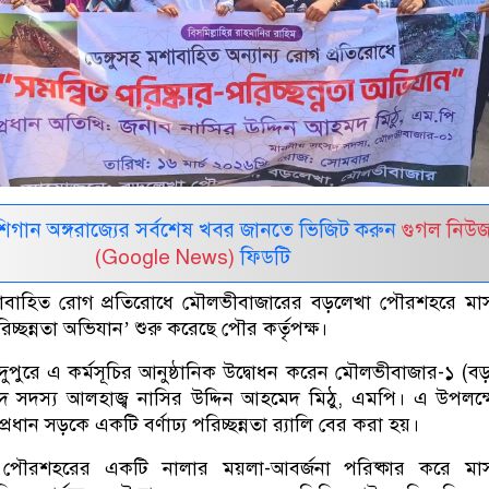
র মিশিগান অঙ্গরাজ্যের সর্বশেষ খবর জানতে ভিজিট করুন
গুগল নিউ
(Google News)
ফিডটি
 মশাবাহিত রোগ প্রতিরোধে মৌলভীবাজারের বড়লেখা পৌরশহরে মাস
রিচ্ছন্নতা অভিযান’ শুরু করেছে পৌর কর্তৃপক্ষ।
 দুপুরে এ কর্মসূচির আনুষ্ঠানিক উদ্বোধন করেন মৌলভীবাজার-১ (ব
 সদস্য আলহাজ্ব নাসির উদ্দিন আহমেদ মিঠু, এমপি। এ উপলক্
্রধান সড়কে একটি বর্ণাঢ্য পরিচ্ছন্নতা র‌্যালি বের করা হয়।
নি পৌরশহরের একটি নালার ময়লা-আবর্জনা পরিষ্কার করে মাসব