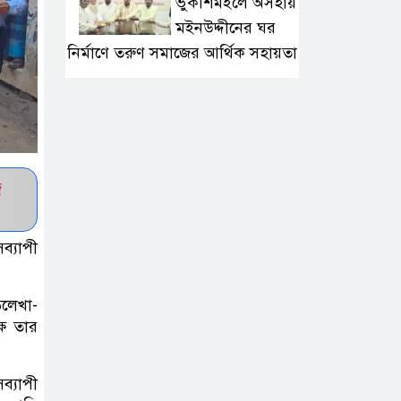
ভুকশিমইলে অসহায়
মইনউদ্দীনের ঘর
নির্মাণে তরুণ সমাজের আর্থিক সহায়তা
মাদ্রাসা শিক্ষা
বোর্ডের নতুন
লোগো ব্যবহারের
নির্দেশনা
জ
কুলাউড়ায় একাধিক
ব্যাপী
মামলার
ওয়ারেন্টভুক্ত ও
সাজাপ্রাপ্ত আসামি গ্রেপ্তার
ড়লেখা-
ষে তার
কুলাউড়ার ভাটেরা
স্টেশন বাজারে বিট
্যাপী
পুলিশিং সভা