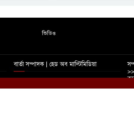
ভিডিও
বার্তা সম্পাদক | হেড অব মাল্টিমিডিয়া
সম্
>>
বড়
তাহমীদ ইশাদ রিপন | আফজাল হোসেন রুমেল
০
ইম
ভ