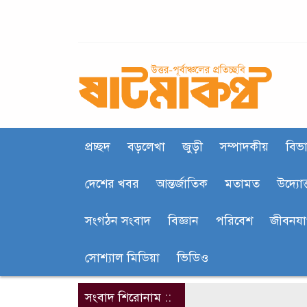
প্রচ্ছদ
বড়লেখা
জুড়ী
সম্পাদকীয়
বিভা
দেশের খবর
আন্তর্জাতিক
মতামত
উদ্যোক
সংগঠন সংবাদ
বিজ্ঞান
পরিবেশ
জীবনয
সোশ্যাল মিডিয়া
ভিডিও
সংবাদ শিরোনাম ::