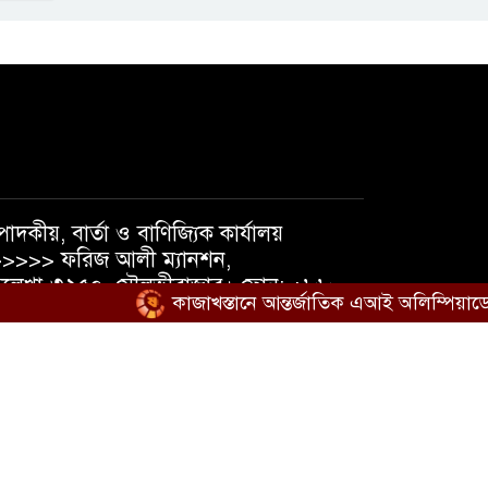
পাদকীয়, বার্তা ও বাণিজ্যিক কার্যালয়
>>>> ফরিজ আলী ম্যানশন,
লেখা-৩২৫০, মৌলভীবাজার। ফোন: +৮৮
কাজাখস্তানে আন্তর্জাতিক এআই অলিম্পিয়াডে বাংলাদ
১৮১৯৫৬৩৮৪০, +৮৮ ০১৭৩৭১০৫৪৭৪
েইল : shatmakantha@gmail.com
িডিও