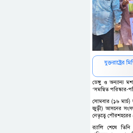
যুক্তরাষ্ট্রে
ডেঙ্গু ও অন্যান্য
‘সমন্বিত পরিস্কার-প
সোমবার (১৬ মার্চ)
জুড়ী) আসনের সংসদ
নেতৃত্বে পৌরশহরের প
র‍্যালি শেষে তি