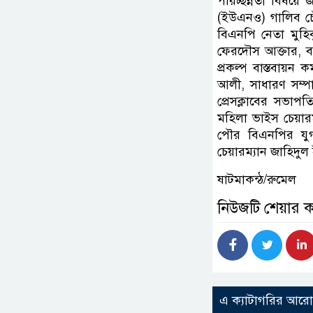
পরিচ্ছন্নতা বিষয়ে 
(ইউএনও) গালিব চৌধ
বিএনপি নেতা মুহিব
ফেরদৌস আক্তার, ব
প্রকল্প বাস্তবায়ন
আলী, সাধারণ সম্প
প্রেসক্লাবের সভা
মহিলা ভাইস চেয়ার
পৌর বিএনপির যুগ
চেয়ারম্যান জাহিদুল
ষাটমাকন্ঠ/রুমেল
নিউজটি শেয়ার 
এ ক্যাটাগরির আর