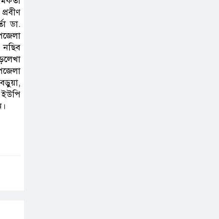
মকর্তা
হাই কমিশনের
প্রবীণ
তা ডা.
কর্মকর্তা পরিচয়ে
উপজেলা
ভিসার নামে
ি নছিব
প্রতারণা, সতর্ক করল ভারতীয় হাই
ড়লেখা
কমিশন
পজেলা
বড়ুয়া,
 ইউপি
ন।