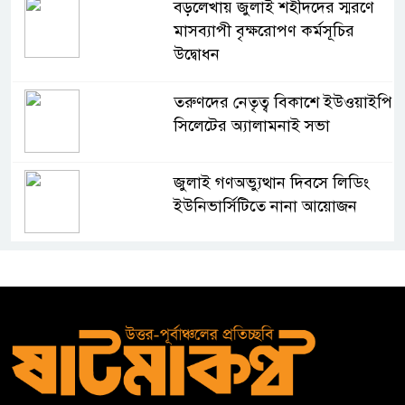
বড়লেখায় জুলাই শহীদদের স্মরণে
মাসব্যাপী বৃক্ষরোপণ কর্মসূচির
উদ্বোধন
তরুণদের নেতৃত্ব বিকাশে ইউওয়াইপি
সিলেটের অ্যালামনাই সভা
জুলাই গণঅভ্যুত্থান দিবসে লিডিং
ইউনিভার্সিটিতে নানা আয়োজন
দক্ষিণ সুরমা সরকারি কলেজে জুলাই
গণঅভ্যুত্থান দিবস উপলক্ষে
আলোচনা সভা ও পুরস্কার বিতরণ
জকিগঞ্জে নারী ও শিশুর প্রতি
সহিংসতা ও বাল্যবিবাহ প্রতিরোধে