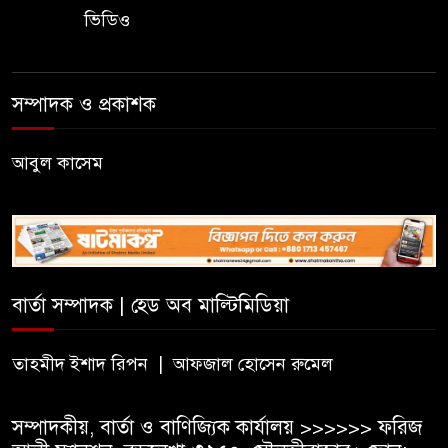
আন্তঃকলেজ বিতর্ক
ভিডিও
সিলেট মুক্ত রোভার স্কাউট গ্রুপের
ফল উৎসব অনুষ্ঠিত
সম্পাদক ও প্রকাশক
হার্ভার্ড বিশ্ববিদ্যালয়ে পড়াশোনার
আবুল কাসেম
সুযোগ, বছরে মিলবে প্রায় ১ কোটি
টাকা
জার্মানির ডাড ইয়াং অ্যাম্বাসেডর
প্রোগ্রামে আবেদন শুরু
বার্তা সম্পাদক | হেড অব মাল্টিমিডিয়া
হাওরের গেরিলা যোদ্ধা জগৎজ্যোতি
দাস: ‘দাস পার্টি’র দুর্ধর্ষ কমান্ডার
তাহমীদ ইশাদ রিপন | আফজাল হোসেন রুমেল
সম্পাদকীয়, বার্তা ও বাণিজ্যিক কার্যালয় >>>>>> ফরিজ