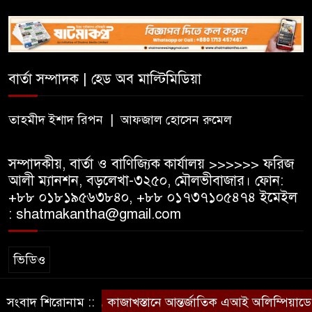
সিলেটে সিভিটেক বিল্ডার্সে বিভিন্ন
পদে জনবল নিয়োগ
বার্তা সম্পাদক | হেড অব মাল্টিমিডিয়া
হাই কমিশনের কর্মকর্তা পরিচয়ে
ভিসার নামে প্রতারণা, সতর্ক করল
ভারতীয় হাই কমিশন
তাহমীদ ইশাদ রিপন | আফজাল হোসেন রুমেল
সম্পাদকীয়, বার্তা ও বাণিজ্যিক কার্যালয় >>>>>> ফরিজ
আলী ম্যানশন, বড়লেখা-৩২৫০, মৌলভীবাজার। ফোন:
+৮৮ ০১৮১৯৫৬৩৮৪০, +৮৮ ০১৭৩৭১০৫৪৭৪ ইমেইল
: shatmakantha@gmail.com
ভিডিও
সংবাদ শিরোনাম ::
কাজাখস্তানে আন্তর্জাতিক এআই অলিম্পিয়াডে বাংল
স্বত্ব © ষাটমা মিডিয়া লিমিটেড