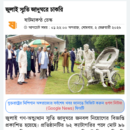
জুলাই স্মৃতি জাদুঘরে চাকরি
ষাটমাকন্ঠ ডেস্ক
আপডেট সময় : ০১:২২:০০ অপরাহ্ন, সোমবার, ২ ফেব্রুয়ারী ২০২৬
যুক্তরাষ্ট্রের মিশিগান অঙ্গরাজ্যের সর্বশেষ খবর জানতে ভিজিট করুন
গুগল নিউজ
(Google News)
ফিডটি
জুলাই গণ-অভ্যুত্থান স্মৃতি জাদুঘরে জনবল নিয়োগের বিজ্ঞপ্তি
প্রকাশিত হয়েছে। প্রতিষ্ঠানটির ৬২ ক্যাটাগরির পদে মোট ৯৬