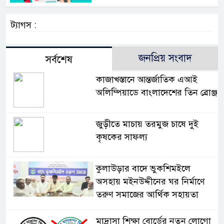
ট্যাগস :
জনপ্রিয় সংবাদ
সর্বশেষ
কাজাখস্তানে আন্তর্জাতিক এআই
অলিম্পিয়াডে বাংলাদেশের তিন ব্রোঞ্জ
জুড়ীতে মাচায় তরমুজ চাষে দুই
কৃষকের সাফল্য
কুলাউড়ার বাদে ভুকশিমইলে
অসহায় মইনউদ্দীনের ঘর নির্মাণে
তরুণ সমাজের আর্থিক সহায়তা
মাদ্রাসা শিক্ষা বোর্ডের নতুন লোগো