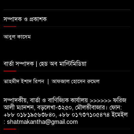
অষ্টম শ্রেণি পাসে পুলিশে বড় নিয়োগ
সম্পাদক ও প্রকাশক
জামায়াতসহ ১১ দলীয় জোটের
রাষ্ট্রপতি প্রার্থী অলি আহমেদ
আবুল কাসেম
বিএসএফের গুলিতে কুলাউড়ার
যুবক নিহত
বার্তা সম্পাদক | হেড অব মাল্টিমিডিয়া
তাহমীদ ইশাদ রিপন | আফজাল হোসেন রুমেল
৫০০ টাকা মজুরিসহ বিভিন্ন দাবিতে
কুলাউড়ায় চা-শ্রমিকদের গণবিক্ষোভ
সম্পাদকীয়, বার্তা ও বাণিজ্যিক কার্যালয় >>>>>> ফরিজ
আলী ম্যানশন, বড়লেখা-৩২৫০, মৌলভীবাজার। ফোন:
+৮৮ ০১৮১৯৫৬৩৮৪০, +৮৮ ০১৭৩৭১০৫৪৭৪ ইমেইল
: shatmakantha@gmail.com