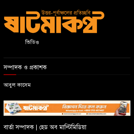
বড়লেখায় দক্ষিণভাগ এনসিএম উচ্চ
বিদ্যালয়ে জুলাই গণঅভ্যুত্থান দিবস
উদযাপন
বড়লেখায় জুলাই শহীদদের স্মরণে
মাসব্যাপী বৃক্ষরোপণ কর্মসূচির
ভিডিও
উদ্বোধন
তরুণদের নেতৃত্ব বিকাশে ইউওয়াইপি
সম্পাদক ও প্রকাশক
সিলেটের অ্যালামনাই সভা
আবুল কাসেম
জুলাই গণঅভ্যুত্থান দিবসে লিডিং
ইউনিভার্সিটিতে নানা আয়োজন
দক্ষিণ সুরমা সরকারি কলেজে জুলাই
গণঅভ্যুত্থান দিবস উপলক্ষে
বার্তা সম্পাদক | হেড অব মাল্টিমিডিয়া
আলোচনা সভা ও পুরস্কার বিতরণ