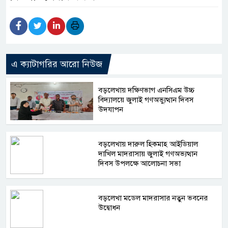
এ ক্যাটাগরির আরো নিউজ
বড়লেখায় দক্ষিণভাগ এনসিএম উচ্চ
বিদ্যালয়ে জুলাই গণঅভ্যুত্থান দিবস
উদযাপন
বড়লেখায় দারুল হিকমাহ আইডিয়াল
দাখিল মাদরাসায় জুলাই গণঅভ্যত্থান
দিবস উপলক্ষে আলোচনা সভা
বড়লেখা মডেল মাদরাসার নতুন ভবনের
উদ্বোধন