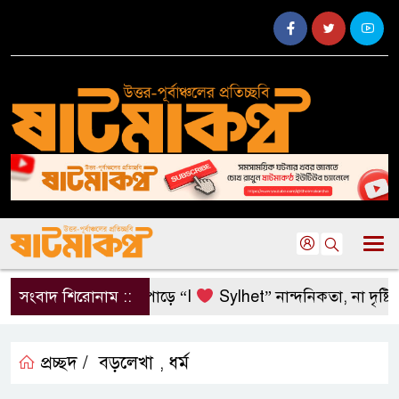
সংবাদ শিরোনাম ::
সুরমা নদীর পাড়ে “I
Sylhet” নান্দনিকতা, না দৃষ্টিদূষ
প্রচ্ছদ /
বড়লেখা
ধর্ম
,