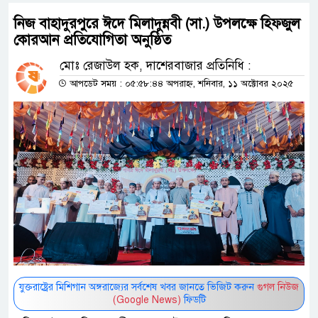
নিজ বাহাদুরপুরে ঈদে মিলাদুন্নবী (সা.) উপলক্ষে হিফজুল
কোরআন প্রতিযোগিতা অনুষ্ঠিত
মোঃ রেজাউল হক, দাশেরবাজার প্রতিনিধি :
আপডেট সময় : ০৫:৫৮:৪৪ অপরাহ্ন, শনিবার, ১১ অক্টোবর ২০২৫
যুক্তরাষ্ট্রের মিশিগান অঙ্গরাজ্যের সর্বশেষ খবর জানতে ভিজিট করুন
গুগল নিউজ
(Google News)
ফিডটি