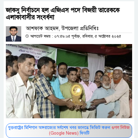
জাকসু নির্বাচনে হল এজিএস পদে বিজয়ী তারেককে
এলাকাবাসীর সংবর্ধনা
আশফাক আহমদ, উপজেলা প্রতিনিধিঃ
আপডেট সময় : ০৭:৫৬:০৫ পূর্বাহ্ন, রবিবার, ৫ অক্টোবর ২০২৫
যুক্তরাষ্ট্রের মিশিগান অঙ্গরাজ্যের সর্বশেষ খবর জানতে ভিজিট করুন
গুগল নিউজ
(Google News)
ফিডটি