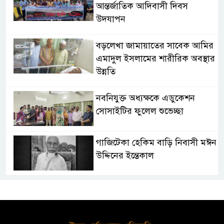
আন্তর্জাতিক আদিবাসী দিবস
উদযাপন
বড়লেখা জামায়াতের সাবেক আমির
এমাদুল ইসলামের শারীরিক অবস্থার
উন্নতি
নবনিযুক্ত অধ্যক্ষকে এডুকেশন
সোসাইটির ফুলেল শুভেচ্ছা
গাজিটেকা হেকিম বাড়ি নিবাসী মঈন
উদ্দিনের ইন্তেকাল
দক্ষিণভাগ এনসিএম উচ্চ
বিদ্যালয়ের অর্ধবার্ষিক পরীক্ষার
ফলাফল প্রকাশ ও অভিভাবক