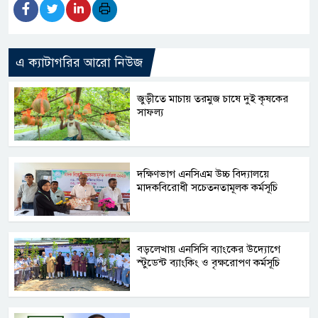
এ ক্যাটাগরির আরো নিউজ
জুড়ীতে মাচায় তরমুজ চাষে দুই কৃষকের
সাফল্য
দক্ষিণভাগ এনসিএম উচ্চ বিদ্যালয়ে
মাদকবিরোধী সচেতনতামূলক কর্মসূচি
বড়লেখায় এনসিসি ব্যাংকের উদ্যোগে
স্টুডেন্ট ব্যাংকিং ও বৃক্ষরোপণ কর্মসূচি