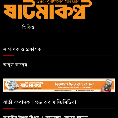
সমাবেশ
২০ আগস্ট রাষ্ট্রপতি নির্বাচন,
দ্বিতীয়বারের মতো হতে পারে ভোট
ভিডিও
সিলেটে জাতীয় গণিত ও বিজ্ঞান
অলিম্পিয়াডে খুদে শিক্ষার্থীদের
সম্পাদক ও প্রকাশক
মেধার লড়াই
আবুল কাসেম
নালন্দা: যেখানে জ্ঞানচর্চায় ছুটে
আসতেন দূরদেশের শিক্ষার্থীরা
ঝালকাঠির ভাসমান পেয়ারা হাটে
মার্কিন রাষ্ট্রদূত
বার্তা সম্পাদক | হেড অব মাল্টিমিডিয়া
অষ্টম শ্রেণি পাসে পুলিশে বড় নিয়োগ
তাহমীদ ইশাদ রিপন | আফজাল হোসেন রুমেল