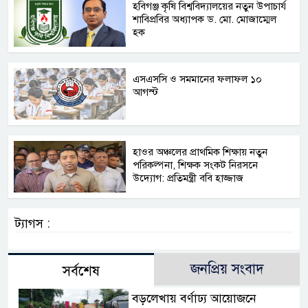
হবিগঞ্জ কৃষি বিশ্ববিদ্যালয়ের নতুন উপাচার্য
শাবিপ্রবির অধ্যাপক ড. মো. মোজাম্মেল
হক
এসএসসি ও সমমানের ফলাফল ১০
আগস্ট
হাওর অঞ্চলের প্রাথমিক শিক্ষায় নতুন
পরিকল্পনা, শিক্ষক সংকট নিরসনে
উদ্যোগ: প্রতিমন্ত্রী ববি হাজ্জাজ
ট্যাগস :
জনপ্রিয় সংবাদ
সর্বশেষ
বড়লেখায় বর্ণাঢ্য আয়োজনে