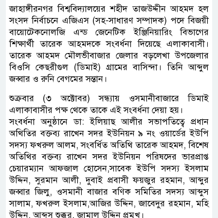
জাহাঙ্গীরনগর বিশ্ববিদ্যালয়ের শহীদ তাজউদ্দীন আহমদ হল
সংসদ নির্বাচনে এজিএস (সহ-সাধারণ সম্পাদক) পদে বিজয়ী
বায়োটেকনোলজি এন্ড জেনেটিক ইঞ্জিনিয়ারিং বিভাগের
শিক্ষার্থী তারেক আহমদকে সংবর্ধনা দিয়েছে এলাকাবাসী।
তারেক আহমদ মৌলভীবাজার জেলার বড়লেখা উপজেলার
বিওসি কেছরীগুল (ডিমাই) গ্রামের বাসিন্দা। তিনি আব্দুল
জব্বার ও রুনি বেগমের সন্তান।
শুক্রবার (৩ অক্টোবর) সন্ধ্যায় ওসমানীবাজারে ডিমাই
এলাকাবাসীর পক্ষ থেকে তাকে এই সংবর্ধনা দেয়া হয়।
সংবর্ধনা অনুষ্ঠানে ডা: ইলিয়াছ আলীর সভাপতিত্বে প্রধান
অথিতির বক্তব্য রাখেন সদর ইউনিয়ন ৯ নং ওয়ার্ডের ইউপি
সদস্য ফখরুল আলম, সংবর্ধিত অতিথি তারেক আহমদ, বিশেষ
অতিথির বক্তব্য রাখেন সদর ইউনিয়ন পরিষদের ভারপ্রাপ্ত
চেয়ারম্যান আফজাল হোসেন,সাবেক ইউপি সদস্য ইসলাম
উদ্দিন, সুরমান আলী, দুবাই প্রবাসী ফয়জুর রহমান, আব্দুর
জব্বার জিলু, ওসমানী বাজার বণিক সমিতির সদস্য আব্দুস
সালাম, ফখরুল ইসলাম,আজির উদ্দিন, জাবেদুর রহমান, মহি
উদ্দিন, আব্দুস শুক্কুর, জামাল উদ্দিন প্রমুখ।