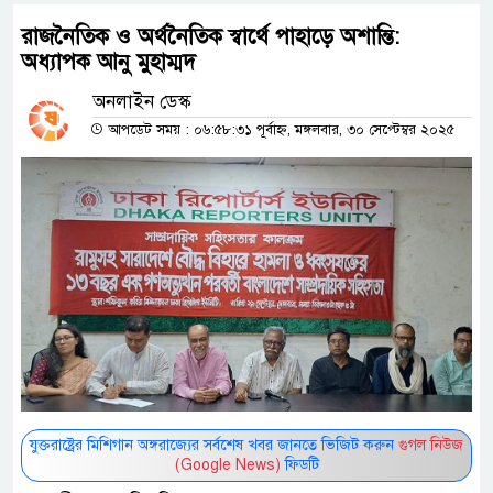
রাজনৈতিক ও অর্থনৈতিক স্বার্থে পাহাড়ে অশান্তি:
অধ্যাপক আনু মুহাম্মদ
অনলাইন ডেস্ক
আপডেট সময় : ০৬:৫৮:৩১ পূর্বাহ্ন, মঙ্গলবার, ৩০ সেপ্টেম্বর ২০২৫
যুক্তরাষ্ট্রের মিশিগান অঙ্গরাজ্যের সর্বশেষ খবর জানতে ভিজিট করুন
গুগল নিউজ
(Google News)
ফিডটি