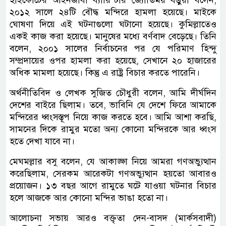
হাইকোর্টের আইনজীবী ব্যারিস্টার জ্যোতির্ময় বড়ুয়া বলেন,
২০১২ সালে ২৪টি বৌদ্ধ মন্দিরে হামলা হয়েছে। মাইকে
ঘোষণা দিয়ে এই ঘটনাগুলো ঘটানো হয়েছে। কুমিল্লাতেও
একই কাজ করা হয়েছে। মানুষের মধ্যে বর্ণবাদ বেড়েছে। তিনি
বলেন, ২০০১ সালের নির্বাচনের পর যে পরিমাণ হিন্দু
সম্প্রদায়ের ওপর হামলা করা হয়েছে, সেখানে ২০ হাজারের
অধিক মামলা হয়েছে। কিন্তু এ রাষ্ট্র বিচার করতে পারেনি।
অর্থনীতিবিদ ও লেখক সুজিত চৌধুরী বলেন, আমি দীর্ঘদিন
দেশের বাইরে ছিলাম। তবে, ভাবিনি যে দেশে ফিরে আমাকে
মন্দিরের ধ্বংসস্তূপ নিয়ে কাজ করতে হবে। আমি আশা করছি,
সামনের দিকে রামুর মতো অন্য কোনো মন্দিরকে আর ধ্বংস
হতে দেখা যাবে না।
মেঘমল্লার বসু বলেন, যে আকাঙ্ক্ষা নিয়ে আমরা গণঅভ্যুত্থান
করেছিলাম, সেরকম আরেকটা গণঅভ্যুত্থান হয়তো আবারও
প্রয়োজন। ১৩ বছর আগে রামুতে ঘটে যাওয়া ঘটনার বিচার
হলে আজকে আর কোনো মন্দির ভাঙা হতো না।
আলোচনা সভায় আরও বক্তৃতা দেন-বাসদ (মার্কসবাদী)