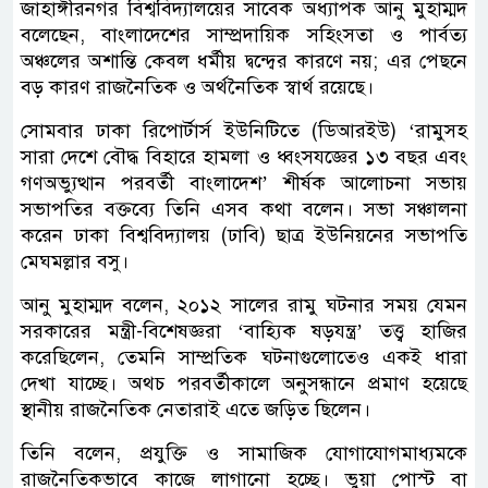
জাহাঙ্গীরনগর বিশ্ববিদ্যালয়ের সাবেক অধ্যাপক আনু মুহাম্মদ
বলেছেন, বাংলাদেশের সাম্প্রদায়িক সহিংসতা ও পার্বত্য
অঞ্চলের অশান্তি কেবল ধর্মীয় দ্বন্দ্বের কারণে নয়; এর পেছনে
বড় কারণ রাজনৈতিক ও অর্থনৈতিক স্বার্থ রয়েছে।
সোমবার ঢাকা রিপোর্টার্স ইউনিটিতে (ডিআরইউ) ‘রামুসহ
সারা দেশে বৌদ্ধ বিহারে হামলা ও ধ্বংসযজ্ঞের ১৩ বছর এবং
গণঅভ্যুত্থান পরবর্তী বাংলাদেশ’ শীর্ষক আলোচনা সভায়
সভাপতির বক্তব্যে তিনি এসব কথা বলেন। সভা সঞ্চালনা
করেন ঢাকা বিশ্ববিদ্যালয় (ঢাবি) ছাত্র ইউনিয়নের সভাপতি
মেঘমল্লার বসু।
আনু মুহাম্মদ বলেন, ২০১২ সালের রামু ঘটনার সময় যেমন
সরকারের মন্ত্রী-বিশেষজ্ঞরা ‘বাহ্যিক ষড়যন্ত্র’ তত্ত্ব হাজির
করেছিলেন, তেমনি সাম্প্রতিক ঘটনাগুলোতেও একই ধারা
দেখা যাচ্ছে। অথচ পরবর্তীকালে অনুসন্ধানে প্রমাণ হয়েছে
স্থানীয় রাজনৈতিক নেতারাই এতে জড়িত ছিলেন।
তিনি বলেন, প্রযুক্তি ও সামাজিক যোগাযোগমাধ্যমকে
রাজনৈতিকভাবে কাজে লাগানো হচ্ছে। ভুয়া পোস্ট বা