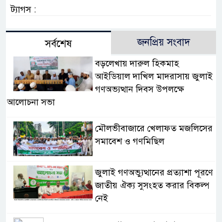
ট্যাগস :
জনপ্রিয় সংবাদ
সর্বশেষ
বড়লেখায় দারুল হিকমাহ
আইডিয়াল দাখিল মাদরাসায় জুলাই
গণঅভ্যত্থান দিবস উপলক্ষে
আলোচনা সভা
মৌলভীবাজারে খেলাফত মজলিসের
সমাবেশ ও গণমিছিল
জুলাই গণঅভ্যুত্থানের প্রত্যাশা পূরণে
জাতীয় ঐক্য সুসংহত করার বিকল্প
নেই