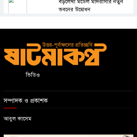
বড়লেখা মডেল মাদরাসার নতুন
ভবনের উদ্বোধন
শহীদ রুদ্র সেনের নামে স্মারক
স্কলারশিপ ঘোষণা
কুলাউড়ায় জুলাই গণঅভ্যুত্থান দিবস
উপলক্ষে আলোচনা সভা ও পুরস্কার
বিতরণ
ভিডিও
মৌলভীবাজারের রাজপথ: দ্রোহের
৪ঠা আগস্ট
সম্পাদক ও প্রকাশক
নিরাপদ সড়ক চাই জুড়ী উপজেলা
আবুল কাসেম
শাখার ৫১ সদস্যের পূর্ণাঙ্গ কমিটি
গঠন