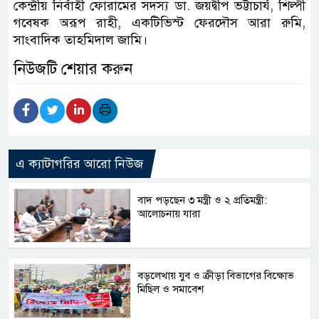
কেন্দ্রীয় নির্বাহী ফোরামের সদস্য ডা. জয়দ্বীপ ভট্টাচার্য, শিল্পী
গবেষক অরূপ রাহী, একটিভিস্ট ফেরদৌস আরা রুমি,
সাংবাদিক তাহমিদাল জামি।
নিউজটি শেয়ার করুন
এ ক্যাটাগরির আরো নিউজ
বাদ পড়ছেন ৩ মন্ত্রী ও ২ প্রতিমন্ত্রী:
আলোচনায় যারা
বড়লেখায় যুব ও ক্রীড়া বিভাগের বিক্ষোভ
মিছিল ও সমাবেশ