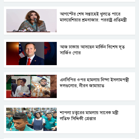
আগস্টের শেষ সপ্তাহেই খুলতে পারে
মালয়েশিয়ার শ্রমবাজার: পররাষ্ট্র প্রতিমন্ত্রী
আজ ঢাকায় আসছেন মার্কিন বিশেষ দূত
সার্জিও গোর
এনসিপির ওপর হামলায় নিন্দা ইসলামপন্থী
দলগুলোর, নীরব জামায়াত
শাপলা চত্বরের মামলায় সাবেক মন্ত্রী
লতিফ সিদ্দিকী গ্রেপ্তার