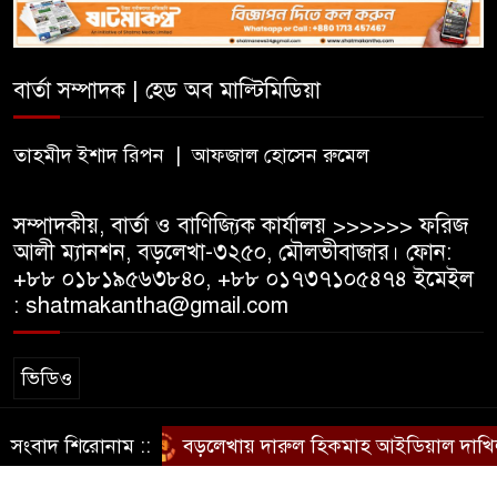
স্বদেশ প্রত্যাবর্তনে আব্দুল লতিফকে
সম্মাননা ও কৃতী শিক্ষার্থীদের
বার্তা সম্পাদক | হেড অব মাল্টিমিডিয়া
ক্রেস্ট,সনদ প্রদান
মাধবকুণ্ডের সৌন্দর্য রক্ষায় কার্যকর
তাহমীদ ইশাদ রিপন | আফজাল হোসেন রুমেল
উদ্যোগ জরুরি
সম্পাদকীয়, বার্তা ও বাণিজ্যিক কার্যালয় >>>>>> ফরিজ
আলী ম্যানশন, বড়লেখা-৩২৫০, মৌলভীবাজার। ফোন:
+৮৮ ০১৮১৯৫৬৩৮৪০, +৮৮ ০১৭৩৭১০৫৪৭৪ ইমেইল
: shatmakantha@gmail.com
ভিডিও
সংবাদ শিরোনাম ::
বড়লেখায় দারুল হিকমাহ আইডিয়াল দাখিল মা
স্বত্ব © ষাটমা মিডিয়া লিমিটেড