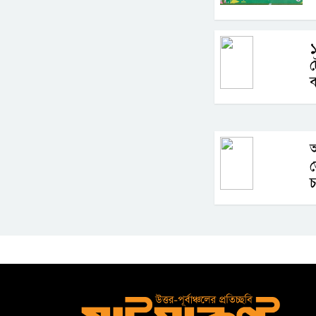
১
ট
আ
ভ
চ