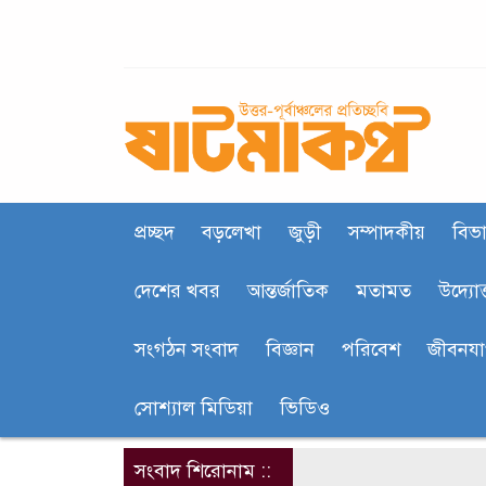
প্রচ্ছদ
বড়লেখা
জুড়ী
সম্পাদকীয়
বিভা
দেশের খবর
আন্তর্জাতিক
মতামত
উদ্যোক
সংগঠন সংবাদ
বিজ্ঞান
পরিবেশ
জীবনয
সোশ্যাল মিডিয়া
ভিডিও
সংবাদ শিরোনাম ::