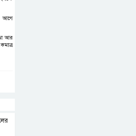
Sylhet”
নান্দনিকতা, না
এর আগে
দৃষ্টিদূষণ?
াড়া আর
জুড়ীতে চা
কমাত্র
শ্রমিকদের এক দফা
দাবি- দৈনিক মজুরি
৫০০ টাকা
২০২৭ শিক্ষাবর্ষ
থেকে প্রথম শ্রেণিতে
ভর্তি হবে লটারিতে,
এসএসসির ফল ১০ আগস্ট
লের
সরকারি টিচার্স
ট্রেনিং কলেজে