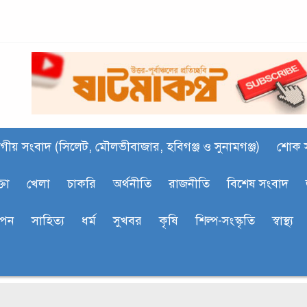
গীয় সংবাদ (সিলেট, মৌলভীবাজার, হবিগঞ্জ ও সুনামগঞ্জ)
শোক 
্তা
খেলা
চাকরি
অর্থনীতি
রাজনীতি
বিশেষ সংবাদ
াপন
সাহিত‍্য
ধর্ম
সুখবর
কৃষি
শিল্প-সংস্কৃতি
স্বাস্থ্য