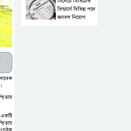
সিলেটে সিভিটেক
বিল্ডার্সে বিভিন্ন পদে
জনবল নিয়োগ
হাই কমিশনের
কর্মকর্তা পরিচয়ে
ভিসার নামে
প্রতারণা, সতর্ক করল ভারতীয় হাই
জ
কমিশন
 সাবেক
সার্কভুক্ত দেশের
।
শিক্ষার্থীদের জন্য
্বিতায়
ফুল-ফান্ডেড
স্কলারশিপ চালু করবে জাতীয়
বিশ্ববিদ্যালয়
ও একটি
্বিতায়
 সংগঠক
সুরমা নদীর পাড়ে “I