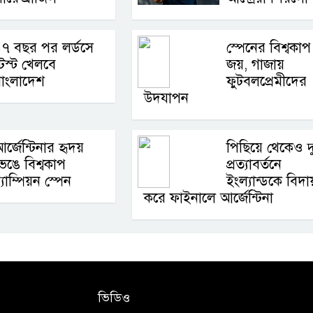
৭ বছর পর লর্ডসে
স্পেনের বিশ্বকাপ
েস্ট খেলবে
জয়, গাজায়
বাংলাদেশ
ফুটবলপ্রেমীদের
উদযাপন
র্জেন্টিনার হৃদয়
পিছিয়ে থেকেও দুর্
েঙে বিশ্বকাপ
প্রত্যাবর্তনে
্যাম্পিয়ন স্পেন
ইংল্যান্ডকে বিদা
করে ফাইনালে আর্জেন্টিনা
ভিডিও