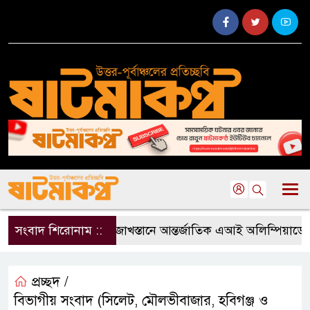
সংবাদ শিরোনাম ::
কাজাখস্তানে আন্তর্জাতিক এআই অলিম্পিয়াডে বাংল
প্রচ্ছদ /
বিভাগীয় সংবাদ (সিলেট, মৌলভীবাজার, হবিগঞ্জ ও