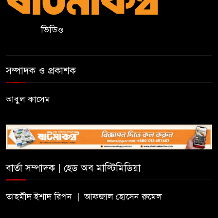
ভিডিও
দলীয় কর্মীর স্ত্রীর সঙ্গে অনৈতিক
সম্পর্কের অভিযোগে জামায়াত
নেতাকে অব্যাহতি
সম্পাদক ও প্রকাশক
জন্মসূত্রে নাগরিকত্ব সীমিত করতে
ট্রাম্পের নতুন নির্বাহী আদেশ
আবুল কাসেম
সিলেটে সিভিটেক বিল্ডার্সে বিভিন্ন
পদে জনবল নিয়োগ
বার্তা সম্পাদক | হেড অব মাল্টিমিডিয়া
হাই কমিশনের কর্মকর্তা পরিচয়ে
ভিসার নামে প্রতারণা, সতর্ক করল
ভারতীয় হাই কমিশন
তাহমীদ ইশাদ রিপন | আফজাল হোসেন রুমেল