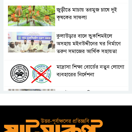
জুড়ীতে মাচায় তরমুজ চাষে দুই
কৃষকের সাফল্য
কুলাউড়ার বাদে ভুকশিমইলে
অসহায় মইনউদ্দীনের ঘর নির্মাণে
তরুণ সমাজের আর্থিক সহায়তা
মাদ্রাসা শিক্ষা বোর্ডের নতুন লোগো
ব্যবহারের নির্দেশনা
কুলাউড়ায় একাধিক মামলার
ওয়ারেন্টভুক্ত ও সাজাপ্রাপ্ত আসামি
গ্রেপ্তার
কুলাউড়ার ভাটেরা স্টেশন বাজারে
বিট পুলিশিং সভা অনুষ্ঠিত