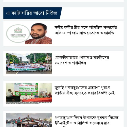
এ ক্যাটাগরির আরো নিউজ
দলীয় কর্মীর স্ত্রীর সঙ্গে অনৈতিক সম্পর্কের
অভিযোগে জামায়াত নেতাকে অব্যাহতি
মৌলভীবাজারে খেলাফত মজলিসের
সমাবেশ ও গণমিছিল
জুলাই গণঅভ্যুত্থানের প্রত্যাশা পূরণে
জাতীয় ঐক্য সুসংহত করার বিকল্প নেই
গণঅভ্যুত্থান দিবস উপলক্ষে বুধবার সিলেট
ইউনাইটেড জার্নালিস্ট ওয়েলফেয়ার