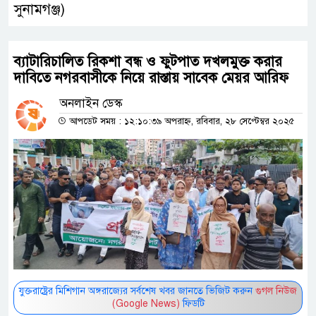
সুনামগঞ্জ)
ব্যাটারিচালিত রিকশা বন্ধ ও ফুটপাত দখলমুক্ত করার
দাবিতে নগরবাসীকে নিয়ে রাস্তায় সাবেক মেয়র আরিফ
অনলাইন ডেস্ক
আপডেট সময় : ১২:১০:৩৯ অপরাহ্ন, রবিবার, ২৮ সেপ্টেম্বর ২০২৫
যুক্তরাষ্ট্রের মিশিগান অঙ্গরাজ্যের সর্বশেষ খবর জানতে ভিজিট করুন
গুগল নিউজ
(Google News)
ফিডটি