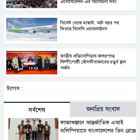
এসোসিয়েশন-এর আলোচনা সভা
সিলেট থেকে মাস্কাট, আট বছর পর
ফিরছে বিদেশি এয়ারলাইনস
জাতীয় প্রতিযোগিতায় জলপ্রপাত
শিল্পীগোষ্ঠী মৌলভীবাজারের চতুর্থ স্থান
অর্জন
ট্যাগস :
জনপ্রিয় সংবাদ
সর্বশেষ
কাজাখস্তানে আন্তর্জাতিক এআই
অলিম্পিয়াডে বাংলাদেশের তিন ব্রোঞ্জ