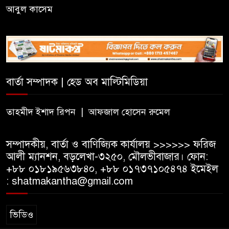
শহীদ রুদ্র সেনের নামে স্মারক
আবুল কাসেম
স্কলারশিপ ঘোষণা
কুলাউড়ায় জুলাই গণঅভ্যুত্থান দিবস
উপলক্ষে আলোচনা সভা ও পুরস্কার
বিতরণ
বার্তা সম্পাদক | হেড অব মাল্টিমিডিয়া
মৌলভীবাজারের রাজপথ: দ্রোহের
তাহমীদ ইশাদ রিপন | আফজাল হোসেন রুমেল
৪ঠা আগস্ট
সম্পাদকীয়, বার্তা ও বাণিজ্যিক কার্যালয় >>>>>> ফরিজ
আলী ম্যানশন, বড়লেখা-৩২৫০, মৌলভীবাজার। ফোন:
+৮৮ ০১৮১৯৫৬৩৮৪০, +৮৮ ০১৭৩৭১০৫৪৭৪ ইমেইল
: shatmakantha@gmail.com
ভিডিও