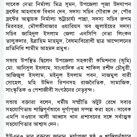
সাবেক নেতা নির্মাল্য মিত্র সুমন, উপজেলা পূজা উদযাপন
ফ্রন্টের আহবায়ক বিধান দেব, সদস্য সচিব গৌরাঙ্গ দে, পৌর
ফ্রন্টের আহ্বায়ক নির্মাল্য ভট্রাচার্য্য পান্না, সদস্য সচিব রুপম
মিরবহর, মৌলভীবাজার ওয়ারিয়স অব জুলাইয়ের সদস্য
সচিব জাহিদুল ইসলাম জেলা এনসিপি নেতা লিংকন
তালুকদার, ইব্রাহিম মাহমুদ, বৈষম্যবিরোধী ছাত্র আন্দোলনের
প্রতিনিধি শামীম আহমদ প্রমুখ।
সভায় উপস্থিত ছিলেন উপজেলা সহকারী কমিশনার (ভূমি)
মো. আনিসুল ইসলাম, সাংবাদিক এম শাকিল রশীদ চৌধুরী,
আজিজুল ইসলাম, মইনুল ইসলাম পবন, নাজমুল বারী
সোহেল, মহি উদ্দিন রিপনসহ রাজনৈতিক, সামাজিক,
সাংস্কৃতিক ও পেশাজীবী সংগঠনের নেতৃবৃন্দ।
সভায় বক্তারা বলেন, ধর্মীয় সম্প্রীতি অটুট রেখে সবার
সহযোগিতায় শান্তিপূর্ণভাবে দুর্গাপূজা সম্পন্ন করা হবে। সাবেক
এমপি নওয়াব আলী আব্বাস খান প্রশাসনের সঙ্গে সর্বাত্মক
সহযোগিতার আশ্বাস দেন।
ইউএনও তার বক্তব্যে জানান, দুর্গাপূজা সুষ্ঠু ও শান্তিপূর্ণভাবে