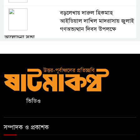
বড়লেখায় দারুল হিকমাহ
আইডিয়াল দাখিল মাদরাসায় জুলাই
গণঅভ্যত্থান দিবস উপলক্ষে
আলোচনা সভা
মৌলভীবাজারে খেলাফত মজলিসের
সমাবেশ ও গণমিছিল
জুলাই গণঅভ্যুত্থানের প্রত্যাশা পূরণে
জাতীয় ঐক্য সুসংহত করার বিকল্প
নেই
ভিডিও
বড়লেখা মডেল মাদরাসার নতুন
ভবনের উদ্বোধন
সম্পাদক ও প্রকাশক