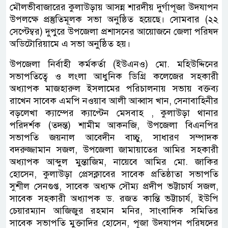
মৌলভীবাজারের কুলাউড়ায় আসন্ন শারদীয় দুর্গাপূজা উদযাপন
উপলক্ষে প্রস্তুতিমূলক সভা অনুষ্ঠিত হয়েছে। সোমবার (২২
সেপ্টেম্বর) দুপুরে উপজেলা প্রশাসনের আয়োজনে জেলা পরিষদ
অডিটোরিয়ামে এ সভা অনুষ্ঠিত হয়।
উপজেলা নির্বাহী কর্মকর্তা (ইউএনও) মো. মহিউদ্দিনের
সভাপতিত্বে ও লংলা আধুনিক ডিগ্রি কলেজের সহকারী
অধ্যাপক মাজহারুল ইসলামের পরিচালনায় সভায় বক্তব্য
রাখেন সাবেক এমপি নওয়াব আলী আব্বাস খান, সেনাবাহিনীর
বড়লেখা ক্যাম্পের ক্যাপ্টেন মেসবাহ , কুলাউড়া থানার
পরিদর্শক (তদন্ত) শামীম আকনজি, উপজেলা বিএনপির
সভাপতি জয়নাল আবেদীন বাচ্চু, সাধারণ সম্পাদক
বদরুজ্জামান সজল, উপজেলা জামায়াতের আমির সহকারী
অধ্যাপক আব্দুল মুন্তাজিম, নায়েবে আমির মো. জাকির
হোসেন, কুলাউড়া প্রেসক্লাবের সাবেক প্রতিষ্ঠাতা সভাপতি
সুশীল সেনগুপ্ত, সাবেক অধ্যক্ষ সৌম্য প্রদীপ ভট্টাচার্য সজল,
সাবেক সহকারী অধ্যাপক ড. রজত কান্তি ভট্টাচার্য, ইউপি
চেয়ারম্যান আজিজুর রহমান মনির, সাংবাদিক সমিতির
সাবেক সভাপতি মুক্তাদির হোসেন, পূজা উদযাপন পরিষদের