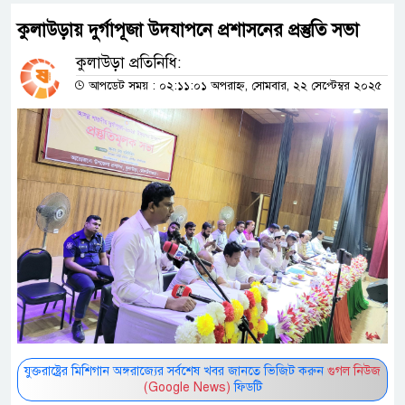
কুলাউড়ায় দুর্গাপূজা উদযাপনে প্রশাসনের প্রস্তুতি সভা
কুলাউড়া প্রতিনিধি:
আপডেট সময় : ০২:১১:০১ অপরাহ্ন, সোমবার, ২২ সেপ্টেম্বর ২০২৫
যুক্তরাষ্ট্রের মিশিগান অঙ্গরাজ্যের সর্বশেষ খবর জানতে ভিজিট করুন
গুগল নিউজ
(Google News)
ফিডটি