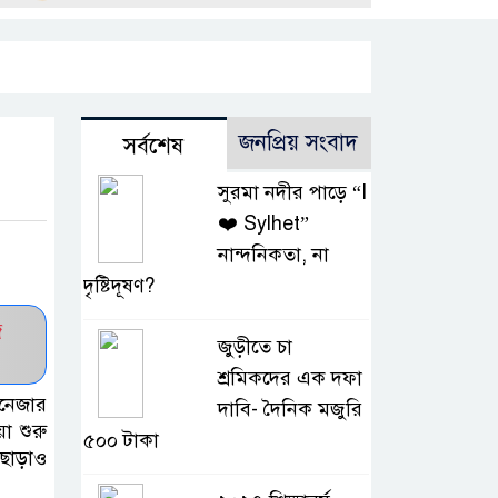
জনপ্রিয় সংবাদ
সর্বশেষ
সুরমা নদীর পাড়ে “I
❤️ Sylhet”
নান্দনিকতা, না
দৃষ্টিদূষণ?
জ
জুড়ীতে চা
শ্রমিকদের এক দফা
যানেজার
দাবি- দৈনিক মজুরি
া শুরু
৫০০ টাকা
 ছাড়াও