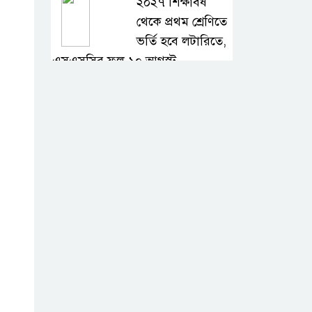
২০২৭ শিক্ষাবর্ষ
থেকে প্রথম শ্রেণিতে
ভর্তি হবে লটারিতে,
এসএসসির ফল ১০ আগস্ট
সরকারি টিচার্স
ট্রেনিং কলেজে
সাহিত্য ও সাংস্কৃতিক
সপ্তাহের সমাপ্তি, বিজয়ীদের পুরস্কার
বড়লেখায়
দক্ষিণভাগ এনসিএম
উচ্চ বিদ্যালয়ে
জুলাই গণঅভ্যুত্থান দিবস উদযাপন
বড়লেখায় জুলাই
শহীদদের স্মরণে