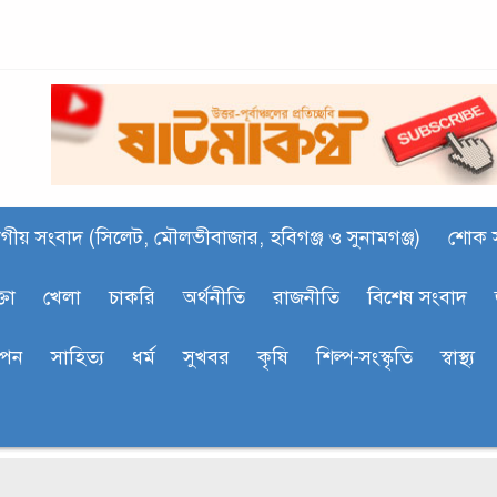
গীয় সংবাদ (সিলেট, মৌলভীবাজার, হবিগঞ্জ ও সুনামগঞ্জ)
শোক 
্তা
খেলা
চাকরি
অর্থনীতি
রাজনীতি
বিশেষ সংবাদ
াপন
সাহিত‍্য
ধর্ম
সুখবর
কৃষি
শিল্প-সংস্কৃতি
স্বাস্থ্য