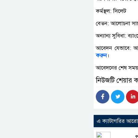
কর্মস্থল: সিলেট
বেতন: আলোচনা সাপ
অন্যান্য সুবিধা: ব্
আবেদন যেভাবে: আগ্র
করুন
।
আবেদনের শেষ সময়:
নিউজটি শেয়ার 
এ ক্যাটাগরির আর
প