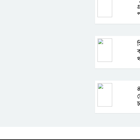
গ
ম
ব
থ
৪
চ