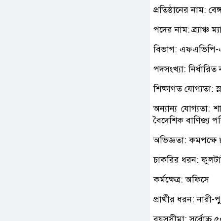
প্রতিষ্ঠানের নাম: বে
পদের নাম: ব্র্যাঞ্চ ম
বিভাগ: এফএভিপি-
পদসংখ্যা: নির্ধারিত
শিক্ষাগত যোগ্যতা: 
অন্যান্য যোগ্যতা:
বৈদেশিক বাণিজ্য পর
অভিজ্ঞতা: কমপক্ষে
চাকরির ধরন: ফুলট
কর্মক্ষেত্র: অফিসে
প্রার্থীর ধরন: নারী-
বয়সসীমা: সর্বোচ্চ 