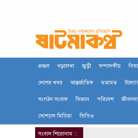
প্রচ্ছদ
বড়লেখা
জুড়ী
সম্পাদকীয়
বিভা
দেশের খবর
আন্তর্জাতিক
মতামত
উদ্যোক
সংগঠন সংবাদ
বিজ্ঞান
পরিবেশ
জীবনয
সোশ্যাল মিডিয়া
ভিডিও
সংবাদ শিরোনাম ::