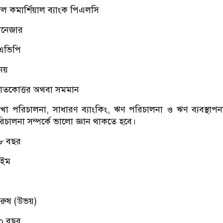
ঙ্গল কমার্শিয়াল ব্যাংক পিএলসি
্যানেজার
এভিপি
 নয়
স্নাতকোত্তর অথবা সমমান
 শাখা পরিচালনা, সাধারণ ব্যাংকিং, ঋণ পরিচালনা ও ঋণ ব্যবস্থাপ
িচালনা সম্পর্কে ভালো জ্ঞান থাকতে হবে।
 ৮ বছর
াইম
পুরুষ (উভয়)
৫০ বছর