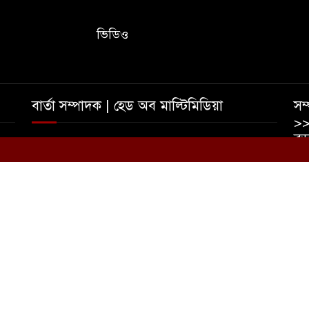
ভিডিও
বার্তা সম্পাদক | হেড অব মাল্টিমিডিয়া
সম্
>>
বড়
তাহমীদ ইশাদ রিপন | আফজাল হোসেন রুমেল
০
ইম
ভ