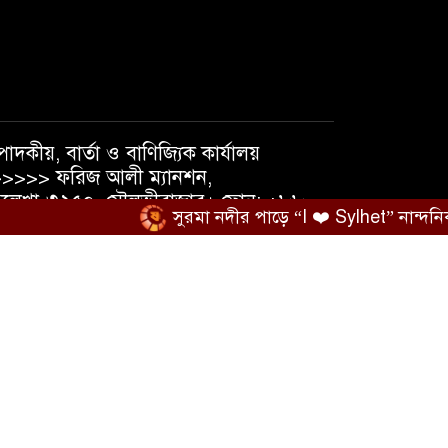
পাদকীয়, বার্তা ও বাণিজ্যিক কার্যালয়
>>>> ফরিজ আলী ম্যানশন,
লেখা-৩২৫০, মৌলভীবাজার। ফোন: +৮৮
সুরমা নদীর পাড়ে “I ❤️ Sylhet” নান্দনিকতা, না
১৮১৯৫৬৩৮৪০, +৮৮ ০১৭৩৭১০৫৪৭৪
েইল : shatmakantha@gmail.com
িডিও