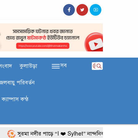
সব
সংবাদ
কুলাউড়া
জলবায়ু পরিবর্তন
ক‍্যাম্পাস কন্ঠ
সুরমা নদীর পাড়ে “I ❤️ Sylhet” নান্দনিকতা, না দৃষ্টিদূষণ?