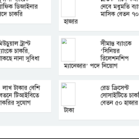
্রাফিক ডিজাইনার
নেবে মধুমতি ব্যা
পদে চাকরি
মাসিক বেতন ৭০
হাজার
িউচুয়াল ট্রাস্ট
সীমান্ত ব্যাংকে
্যাংকে চাকরি,
‘সিনিয়র
াকছে নানা সুবিধা
রিলেশনশিপ
ম্যানেজার’ পদে নিয়োগ
 লাখ টাকার বেশি
রেড ক্রিসেন্ট
বেতনে টিআইবিতে
সোসাইটিতে চাকর
াকরির সুযোগ
বেতন ৫০ হাজার
টাকা