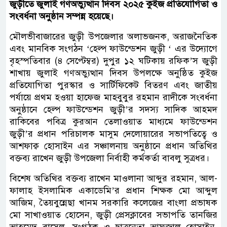
জুড়ীতে জুলাই গণঅভ্যুত্থান দিবস ২০২৫ কুইজ প্রতিযোগিতা ও
সংবর্ধনা অনুষ্ঠান সম্পন্ন হয়েছে।
মৌলভীবাজারের জুড়ী উপজেলার অলাভজনক, অরাজনৈতিক
এবং মানবিক সংগঠন ‘হেল্প ফাউন্ডেশন জুড়ী ‘ এর উদ্যোগে
বৃহস্পতিবার (৪ সেপ্টেম্বর) দুপুর ১২ ঘটিকায় রফিক’স জুড়ী
শাখায় জুলাই গণঅভ্যুত্থান দিবস উপলক্ষে অনুষ্ঠিত কুইজ
প্রতিযোগিতা পুরস্কার ও সার্টিফিকেট বিতরণ এবং জাতীয়
পর্যায়ে প্রথম হওয়া হাফেজ মাহবুবুর রহমান রাদীকে সংবর্ধনা
অনুষ্ঠানে হেল্প ফাউন্ডেশন জুড়ী’র সদস্য সাদিক আহমদ
রাকিবের পবিত্র কুরআন তেলাওয়াত মাধ্যমে ফাউন্ডেশন
জুড়ী’র প্রধান পরিচালক মাসুম দেলোয়ারের সভাপতিত্বে ও
আশফাক্ব হোসাইন এর সঞ্চালনায় অনুষ্ঠানে প্রধান অতিথির
বক্তব্য রাখেন জুড়ী উপজেলা নির্বাহী কর্মকর্তা বাবলু সুত্রধর।
বিশেষ অতিথির বক্তব্য রাখেন মাওলানা আব্দুর রহমান, আল-
ফালাহ ইসলামিক একাডেমি’র প্রধান শিক্ষক মো আব্দুল
আজিম, তৈয়বুন্নেছা খানম সরকারি কলেজের বাংলা প্রভাষক
মো সাখাওয়াত হোসেন, জুড়ী প্রেসক্লাবের সভাপতি তানজির
আহমেদ রাসেল, সংগঠক ও ছাত্রনেতা আফজাল হোসাইন,