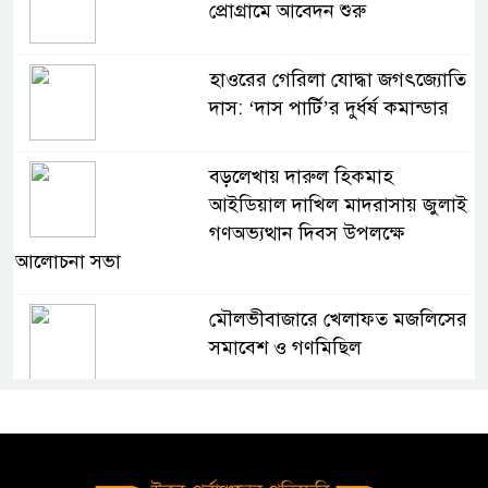
প্রোগ্রামে আবেদন শুরু
হাওরের গেরিলা যোদ্ধা জগৎজ্যোতি
দাস: ‘দাস পার্টি’র দুর্ধর্ষ কমান্ডার
বড়লেখায় দারুল হিকমাহ
আইডিয়াল দাখিল মাদরাসায় জুলাই
গণঅভ্যত্থান দিবস উপলক্ষে
আলোচনা সভা
মৌলভীবাজারে খেলাফত মজলিসের
সমাবেশ ও গণমিছিল
জুলাই গণঅভ্যুত্থানের প্রত্যাশা পূরণে
জাতীয় ঐক্য সুসংহত করার বিকল্প
নেই