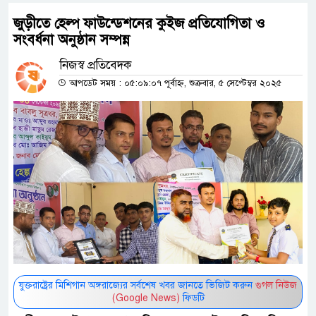
জুড়ীতে হেল্প ফাউন্ডেশনের কুইজ প্রতিযোগিতা ও
সংবর্ধনা অনুষ্ঠান সম্পন্ন
নিজস্ব প্রতিবেদক
আপডেট সময় : ০৫:০৯:০৭ পূর্বাহ্ন, শুক্রবার, ৫ সেপ্টেম্বর ২০২৫
যুক্তরাষ্ট্রের মিশিগান অঙ্গরাজ্যের সর্বশেষ খবর জানতে ভিজিট করুন
গুগল নিউজ
(Google News)
ফিডটি