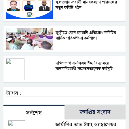
ফুলতলায় প্রবাসী মানবকল্যাণ পরিষদের
নতুন কমিটি গঠন
জুড়ীতে যৌন হয়রানি প্রতিরোধ কমিটির
বার্ষিক পরিকল্পনা কর্মশালা
দক্ষিণভাগ এনসিএম উচ্চ বিদ্যালয়ে
মাদকবিরোধী সচেতনতামূলক কর্মসূচি
ট্যাগস :
জনপ্রিয় সংবাদ
সর্বশেষ
জার্মানির ডাড ইয়াং অ্যাম্বাসেডর