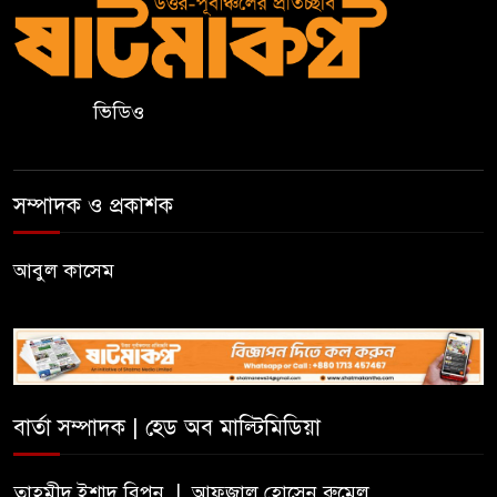
বড়লেখা মডেল মাদরাসার নতুন
ভবনের উদ্বোধন
ভিডিও
শহীদ রুদ্র সেনের নামে স্মারক
স্কলারশিপ ঘোষণা
সম্পাদক ও প্রকাশক
কুলাউড়ায় জুলাই গণঅভ্যুত্থান দিবস
উপলক্ষে আলোচনা সভা ও পুরস্কার
আবুল কাসেম
বিতরণ
মৌলভীবাজারের রাজপথ: দ্রোহের
৪ঠা আগস্ট
বার্তা সম্পাদক | হেড অব মাল্টিমিডিয়া
নিরাপদ সড়ক চাই জুড়ী উপজেলা
শাখার ৫১ সদস্যের পূর্ণাঙ্গ কমিটি
তাহমীদ ইশাদ রিপন | আফজাল হোসেন রুমেল