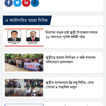
এ ক্যাটাগরির আরো নিউজ
নিরাপদ সড়ক চাই জুড়ী উপজেলা শাখার
৫১ সদস্যের পূর্ণাঙ্গ কমিটি গঠন
জুড়ীতে হামলা-নির্যাতন ও জমি দখলের
অভিযোগে মানববন্ধন
জুড়ীর সাগরনালে ফ্রি চক্ষু শিবির, সেবা
পেলেন ৯ শতাধিক মানুষ