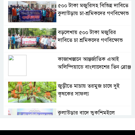
৫০০ টাকা মজুরিসহ বিভিন্ন দাবিতে
কুলাউড়ায় চা-শ্রমিকদের গণবিক্ষোভ
বড়লেখায় ৫০০ টাকা মজুরির
দাবিতে চা শ্রমিকদের গণবিক্ষোভ
কাজাখস্তানে আন্তর্জাতিক এআই
অলিম্পিয়াডে বাংলাদেশের তিন ব্রোঞ্জ
জুড়ীতে মাচায় তরমুজ চাষে দুই
কৃষকের সাফল্য
কুলাউড়ার বাদে ভুকশিমইলে
অসহায় মইনউদ্দীনের ঘর নির্মাণে
তরুণ সমাজের আর্থিক সহায়তা