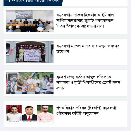
বড়লেখায় দারুল হিকমাহ আইডিয়াল
দাখিল মাদরাসায় জুলাই গণঅভ্যত্থান
দিবস উপলক্ষে আলোচনা সভা
বড়লেখা মডেল মাদরাসার নতুন ভবনের
উদ্বোধন
স্বদেশ প্রত্যাবর্তনে আব্দুল লতিফকে
সম্মাননা ও কৃতী শিক্ষার্থীদের ক্রেস্ট,সনদ
প্রদান
গণঅধিকার পরিষদ (জিওপি) বড়লেখা
পৌরসভা কমিটি অনুমোদন