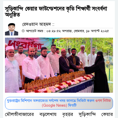
সুড়িকান্দি কেয়ার ফাউন্ডেশনের কৃতি শিক্ষার্থী সংবর্ধনা
অনুষ্ঠিত
রেদওয়ান আহমদ ::
আপডেট সময় : ০৪:২৮:৫২ অপরাহ্ন, সোমবার, ১৮ অগাস্ট ২০২৫
যুক্তরাষ্ট্রের মিশিগান অঙ্গরাজ্যের সর্বশেষ খবর জানতে ভিজিট করুন
গুগল নিউজ
(Google News)
ফিডটি
মৌলভীবাজারের বড়লেখায় বৃহত্তর সুড়িকান্দি কেয়ার