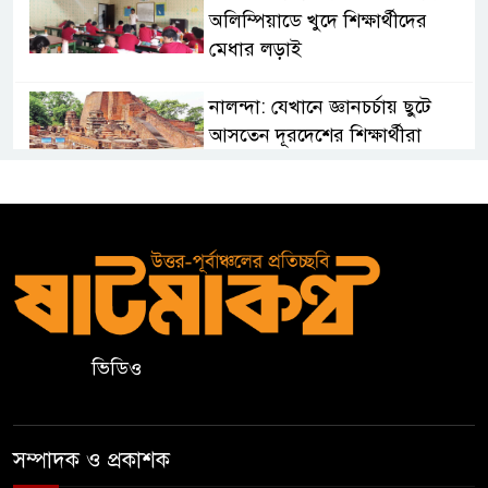
অলিম্পিয়াডে খুদে শিক্ষার্থীদের
মেধার লড়াই
নালন্দা: যেখানে জ্ঞানচর্চায় ছুটে
আসতেন দূরদেশের শিক্ষার্থীরা
ঝালকাঠির ভাসমান পেয়ারা হাটে
মার্কিন রাষ্ট্রদূত
অষ্টম শ্রেণি পাসে পুলিশে বড় নিয়োগ
ভিডিও
জামায়াতসহ ১১ দলীয় জোটের
রাষ্ট্রপতি প্রার্থী অলি আহমেদ
সম্পাদক ও প্রকাশক