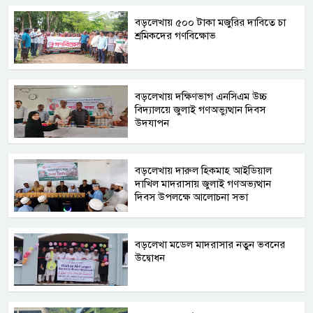
বড়লেখায় ৫০০ টাকা মজুরির দাবিতে চা
শ্রমিকদের গণবিক্ষোভ
বড়লেখায় দক্ষিণভাগ এনসিএম উচ্চ
বিদ্যালয়ে জুলাই গণঅভ্যুত্থান দিবস
উদযাপন
বড়লেখায় দারুল হিকমাহ আইডিয়াল
দাখিল মাদরাসায় জুলাই গণঅভ্যত্থান
দিবস উপলক্ষে আলোচনা সভা
বড়লেখা মডেল মাদরাসার নতুন ভবনের
উদ্বোধন