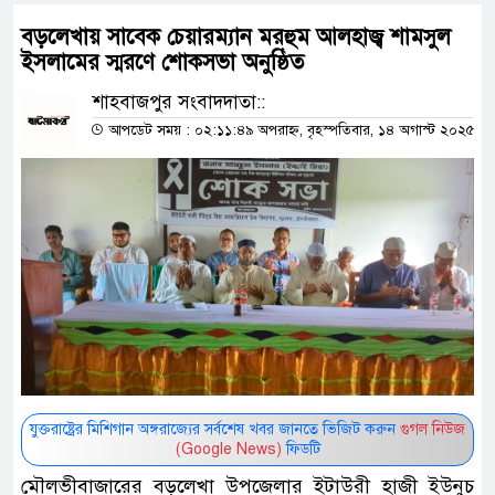
বড়লেখায় সাবেক চেয়ারম্যান মরহুম আলহাজ্ব শামসুল
ইসলামের স্মরণে শোকসভা অনুষ্ঠিত
শাহবাজপুর সংবাদদাতা::
আপডেট সময় : ০২:১১:৪৯ অপরাহ্ন, বৃহস্পতিবার, ১৪ অগাস্ট ২০২৫
যুক্তরাষ্ট্রের মিশিগান অঙ্গরাজ্যের সর্বশেষ খবর জানতে ভিজিট করুন
গুগল নিউজ
(Google News)
ফিডটি
মৌলভীবাজারের বড়লেখা উপজেলার ইটাউরী হাজী ইউনুচ