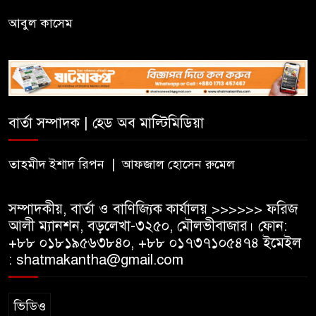
বিএসএফের গুলিতে কুলাউড়ার
যুবক নিহত
আবুল কাসেম
৫০০ টাকা মজুরিসহ বিভিন্ন দাবিতে
কুলাউড়ায় চা-শ্রমিকদের গণবিক্ষোভ
বার্তা সম্পাদক | হেড অব মাল্টিমিডিয়া
বড়লেখায় ৫০০ টাকা মজুরির
দাবিতে চা শ্রমিকদের গণবিক্ষোভ
তাহমীদ ইশাদ রিপন | আফজাল হোসেন রুমেল
সম্পাদকীয়, বার্তা ও বাণিজ্যিক কার্যালয় >>>>>> ফরিজ
আলী ম্যানশন, বড়লেখা-৩২৫০, মৌলভীবাজার। ফোন:
+৮৮ ০১৮১৯৫৬৩৮৪০, +৮৮ ০১৭৩৭১০৫৪৭৪ ইমেইল
: shatmakantha@gmail.com
ভিডিও