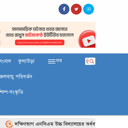
সব
সংবাদ
কুলাউড়া
জলবায়ু পরিবর্তন
শিল্প-সংস্কৃতি
দক্ষিণভাগ এনসিএম উচ্চ বিদ্যালয়ের অর্ধবার্ষিক পরীক্ষার ফল