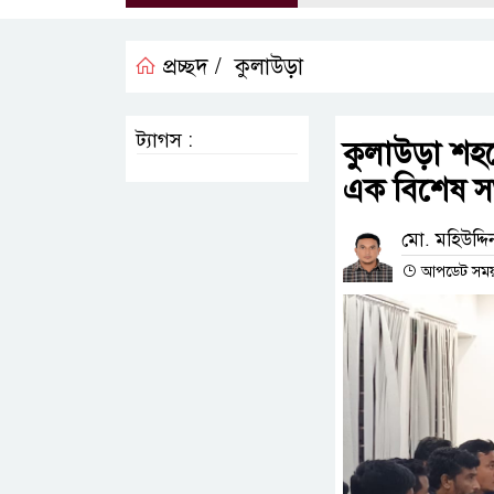
প্রচ্ছদ /
কুলাউড়া
ট্যাগস :
কুলাউড়া শহর
এক বিশেষ স
মো. মহিউদ্দি
আপডেট সময় :