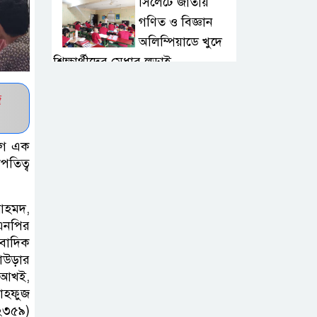
সিলেটে জাতীয়
গণিত ও বিজ্ঞান
অলিম্পিয়াডে খুদে
শিক্ষার্থীদের মেধার লড়াই
জ
নালন্দা: যেখানে
জ্ঞানচর্চায় ছুটে
আসতেন দূরদেশের
গে এক
শিক্ষার্থীরা
পতিত্ব
ঝালকাঠির ভাসমান
 আহমদ,
পেয়ারা হাটে মার্কিন
এনপির
রাষ্ট্রদূত
ংবাদিক
লাউড়ার
ন আখই,
অষ্টম শ্রেণি পাসে
মাহফুজ
পুলিশে বড় নিয়োগ
২৩৫৯)