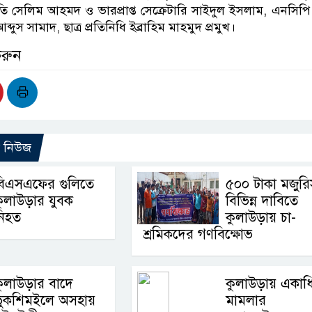
পতি সেলিম আহমদ ও ভারপ্রাপ্ত সেক্রেটারি সাইদুল ইসলাম, এনসিপি
দুস সামাদ, ছাত্র প্রতিনিধি ইব্রাহিম মাহমুদ প্রমুখ।
করুন
ো নিউজ
বিএসএফের গুলিতে
৫০০ টাকা মজুর
ুলাউড়ার যুবক
বিভিন্ন দাবিতে
নিহত
কুলাউড়ায় চা-
শ্রমিকদের গণবিক্ষোভ
ুলাউড়ার বাদে
কুলাউড়ায় একাধ
ভুকশিমইলে অসহায়
মামলার