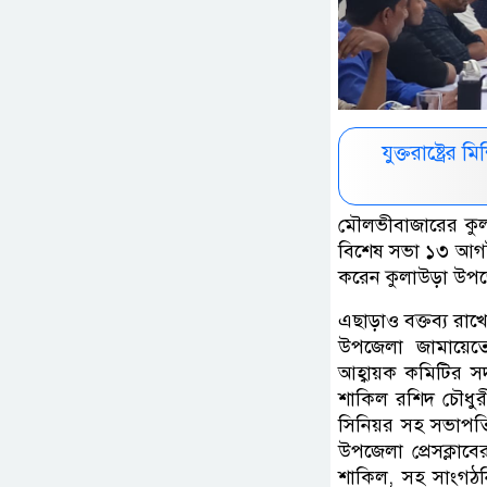
যুক্তরাষ্ট্রে
মৌলভীবাজারের কুল
বিশেষ সভা ১৩ আগষ্
করেন কুলাউড়া উপজেল
এছাড়াও বক্তব্য রাখ
উপজেলা জামায়েতে
আহ্বায়ক কমিটির স
শাকিল রশিদ চৌধুরী
সিনিয়র সহ সভাপতি
উপজেলা প্রেসক্লা
শাকিল, সহ সাংগঠন