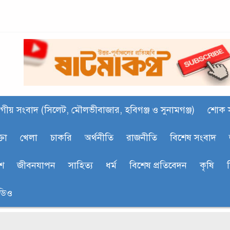
গীয় সংবাদ (সিলেট, মৌলভীবাজার, হবিগঞ্জ ও সুনামগঞ্জ)
শোক 
্তা
খেলা
চাকরি
অর্থনীতি
রাজনীতি
বিশেষ সংবাদ
শ
জীবনযাপন
সাহিত‍্য
ধর্ম
বিশেষ প্রতিবেদন
কৃষি
ডিও