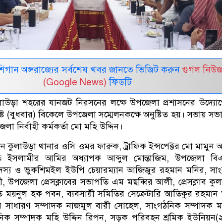
র মিশিগান অঙ্গরাজ্যের সর্বশেষ খবর জানতে ভিজিট করুন
গুগল নিউ
(Google News)
ফিডটি
াউড়া শহরের যানজট নিরসনের লক্ষে উপজেলা প্রশাসনের উদ্যো
ট (বুধবার) বিকেলে উপজেলা সম্মেলনকক্ষে অনুষ্টিত হয়। সভায় সভা
া নির্বাহী কর্মকর্তা মো মহি উদ্দিন।
েন কুলাউড়া থানার ওসি ওমর ফারুক, ট্রাফিক ইন্সপেক্টর মো মামুন
 ইসলামীর আমির অধ্যাপক আব্দুল মোন্তাজিম, উপজেলা বি
দস্য ও ভুকশিমইল ইউপি চেয়ারম্যান আজিজুর রহমান মনির, সা
, উপজেলা প্রেসক্লাবের সভাপতি এম মছব্বির আলী, প্রেসক্লাব কু
 ময়নুল হক পবন, ব্যবসায়ী সমিতির সেক্রেটারি আতিকুর রহমা
বের সাধারণ সম্পাদক নাজমুল বারী সোহেল, সাংগঠনিক সম্পাদক 
িক সম্পাদক মহি উদ্দিন রিপন, সড়ক পরিবহন শ্রমিক ইউনিয়ন(