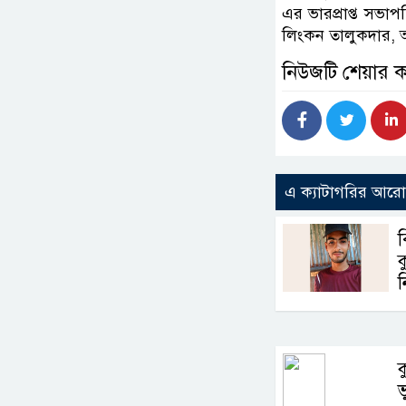
এর ভারপ্রাপ্ত সভা
লিংকন তালুকদার, আব্
নিউজটি শেয়ার 
এ ক্যাটাগরির আর
ক
ক