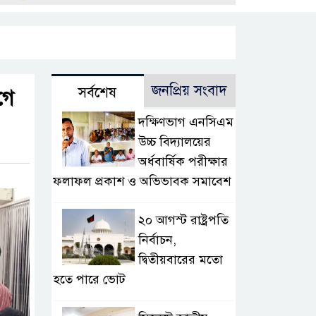
জনপ্রিয় সংবাদ
সর্বশেষ
গে
দক্ষিণভাগ এনসিএম
উচ্চ বিদ্যালয়ের
অর্ধবার্ষিক পরীক্ষার
ফলাফল প্রকাশ ও অভিভাবক সমাবেশ
২০ আগস্ট রাষ্ট্রপতি
নির্বাচন,
দ্বিতীয়বারের মতো
হতে পারে ভোট