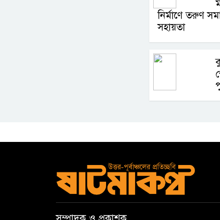
ম
নির্মাণে তরুণ স
সহায়তা
ক
স
প
সম্পাদক ও প্রকাশক