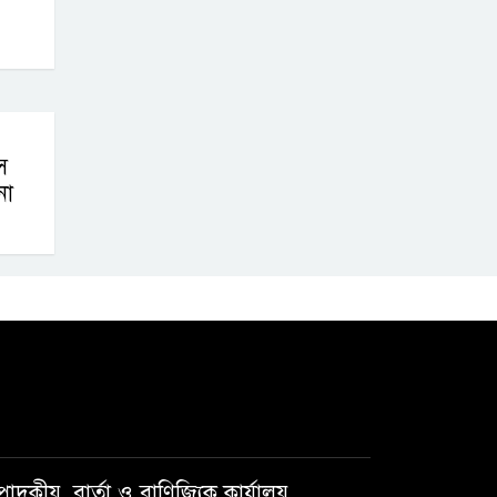
টাকা মজুরির
দাবিতে চা
শ্রমিকদের গণবিক্ষোভ
স
না
পাদকীয়, বার্তা ও বাণিজ্যিক কার্যালয়