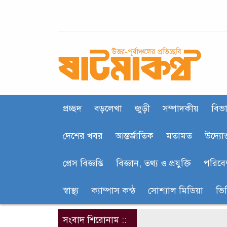
প্রচ্ছদ
বড়লেখা
জুড়ী
সম্পাদকীয়
বিভা
দেশের খবর
আন্তর্জাতিক
মতামত
উদ্যোক
প্রেস বিজ্ঞপ্তি
বিজ্ঞান, তথ‍্য ও প্রযুক্তি
পরিবে
স্বাস্থ্য
ক‍্যাম্পাস কন্ঠ
সোশ্যাল মিডিয়া
ভি
সংবাদ শিরোনাম ::