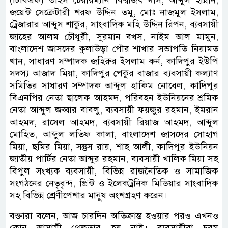
(টিবিএফ) ভাইস চেয়ারম্যান বিশ্বজিৎ দাস, আব্দুল হান্নান,
জয়েন্ট সেক্রেটারী শরফ উদ্দিন তমু, মোঃ নাজমুল ইসলাম,
ট্রেজারার আব্দুস শাকুর, সাংবাদিক মহি উদ্দিন রিপন, ব্যবসায়ী
জাহের আলম চৌধুরী, সুরমান বখস, নাইম আল মামুন,
বাংলাদেশ জাসদের কুলাউড়া পৌর শাখার সভাপতি নিয়ামত
খান, সাধারণ সম্পাদক জহিরুর ইসলাম কর্ন, কাদিপুর ইউপি
সদস্য আজাদ মিয়া, কাদিপুর পেকুর বাজার ব্যবসায়ী কল্যাণ
সমিতির সাধারণ সম্পাদক আব্দুল হাকিম নোবেল, কাদিপুর
বিএনপির নেতা ছালেক আহমদ, পরিবহন ইউনিয়নের শ্রমিক
নেতা আব্দুল জব্বার বাবলু, ব্যবসায়ী ফয়জুর রহমান, ইমরান
আহমদ, রাসেল আহমদ, ব্যবসায়ী রিয়াজ আহমদ, আব্দুল
মোহিত, আব্দুল লতিফ কালা, বাংলাদেশ জাসদের সোহাগ
মিয়া, ছমির মিয়া, সন্তুস রায়, শাহ আলী, কাদিপুর ইউনিয়ন
জাতীয় পার্টির নেতা আব্দুর রহমান, ব্যবসায়ী খালিক মিয়া সহ
বিপুল সংখ্যক ব্যবসায়ী, বিভিন্ন রাজনৈতিক ও সামাজিক
সংগঠনের নেতৃবৃন্দ, প্রিন্ট ও ইলেকট্রনিক মিডিয়ার সাংবাদিক
সহ বিভিন্ন শ্রেণীপেশার মানুষ অংশগ্রহণ করেন।
বক্তারা বলেন, আজ চারদিন অতিক্রান্ত হওয়ার পরও এখনও