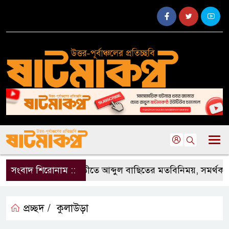
সংবাদ শিরোনাম ::
জুড়ীতে আব্দুল বাছিতের মতবিনিময়, সমর্থকদ
প্রচ্ছদ /
কুলাউড়া