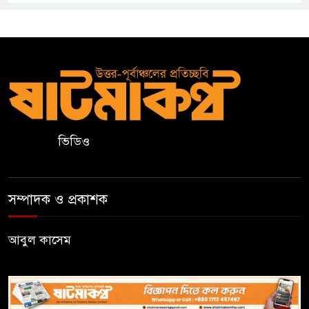
সাতক্ষীরার চার শিক্ষাপ্রতিষ্ঠানে
এসএসসিতে কেউ পাস করেনি
আজ বিশ্ব অলস দিবস, কাজের ফাঁকে
বিশ্রামের গুরুত্ব মনে করিয়ে দেয় যে
দিন
ভিডিও
এসএসসিতে ক্যাডেট কলেজের ৯৮
শতাংশের বেশি জিপিএ-৫
সম্পাদক ও প্রকাশক
বিদেশ থেকে এসএসসি পাস ৩৫৪
আবুল কাসেম
জন, ফেল ৪৮
মুহিবুর রহমান একাডেমিতে
শতভাগ পাস, জিপিএ-৫ পেয়েছে ১৭