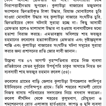
কোন আসামী গ্রেফতার হয় নাই। ব্যবসায়ীরা চরম
নিরাপত্তাহীনতায় ভুগছেন। কুলাউড়া বাজারের মজুমদার
ফ্যাশনের ছিনতাইকৃত টাকা উদ্ধার, রিয়াজ মোবাইলের চুরি
যাওয়া মোবাইল উদ্ধার সহ কুলাউড়া বাজারে সংঘটিত চুরি,
ছিনতাইয়ের কোন ঘটনাই সুরাহা হচ্ছে না। কিছু আসামী
গ্রেফতার হলেও মালামাল উদ্ধার না হওয়ায় ব্যবসায়ীদের মধ্যে
হতাশা বিরাজ করছে। এমতাবস্থায় অবিলম্বে শাহ ফয়জুর
রহমানের রুবেলের হত্যাকারীদের গ্রেফতার এবং দৃষ্টান্তমূলক
শাস্তি এবং কুলাউড়া বাজারের সংঘটিত ঘটনা সমূহের সুরাহা
করার জন্য প্রশাসনের প্রতি জোর দাবী জানান।
উল্লেখ্য গত ০৭ আগস্ট বৃহস্পতিবার রাতে নিজ ব্যবসা
প্রতিষ্ঠানের ভেতর দুর্বৃত্তের উপর্যুপরি চাকুর আঘাতে নিহত হন
ব্যবসায়ী শাহ ফয়জুর রহমান রুবেল (৫৪)।
রুবেলের গ্রামের বাড়ি জেলার কুলাউড়া উপজেলার কাদিপুর
ইউনিয়নের গোবিন্দপুর গ্রামে। তিনি শহরের শ্যামলী রোডে
নিজস্ব বাসায় পরিবারের সদস্যদের নিয়ে বসবাস করতেন।
রুবেল দীর্ঘদিন থেকে শহরের কুসুমবাগ, চৌমুহনা ও
শমশেরনগর রোড এলাকায় হার্ডওয়্যার, কাপড় ও মুদি ব্যবসা