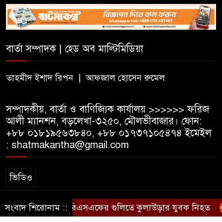
বিট পুলিশিং সভা অনুষ্ঠিত
দলীয় কর্মীর স্ত্রীর সঙ্গে অনৈতিক
বার্তা সম্পাদক | হেড অব মাল্টিমিডিয়া
সম্পর্কের অভিযোগে জামায়াত
নেতাকে অব্যাহতি
তাহমীদ ইশাদ রিপন | আফজাল হোসেন রুমেল
সম্পাদকীয়, বার্তা ও বাণিজ্যিক কার্যালয় >>>>>> ফরিজ
আলী ম্যানশন, বড়লেখা-৩২৫০, মৌলভীবাজার। ফোন:
+৮৮ ০১৮১৯৫৬৩৮৪০, +৮৮ ০১৭৩৭১০৫৪৭৪ ইমেইল
: shatmakantha@gmail.com
ভিডিও
সংবাদ শিরোনাম ::
বিএসএফের গুলিতে কুলাউড়ার যুবক নিহত
স্বত্ব © ষাটমা মিডিয়া লিমিটেড