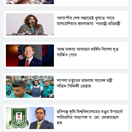
আগস্টের শেষ সপ্তাহেই খুলতে পারে
মালয়েশিয়ার শ্রমবাজার: পররাষ্ট্র প্রতিমন্ত্রী
আজ ঢাকায় আসছেন মার্কিন বিশেষ দূত
সার্জিও গোর
শাপলা চত্বরের মামলায় সাবেক মন্ত্রী
লতিফ সিদ্দিকী গ্রেপ্তার
হবিগঞ্জ কৃষি বিশ্ববিদ্যালয়ের নতুন উপাচার্য
শাবিপ্রবির অধ্যাপক ড. মো. মোজাম্মেল
হক