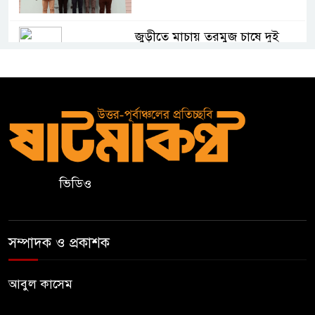
জুড়ীতে মাচায় তরমুজ চাষে দুই
কৃষকের সাফল্য
কুলাউড়ার বাদে ভুকশিমইলে
অসহায় মইনউদ্দীনের ঘর নির্মাণে
তরুণ সমাজের আর্থিক সহায়তা
মাদ্রাসা শিক্ষা বোর্ডের নতুন লোগো
ভিডিও
ব্যবহারের নির্দেশনা
কুলাউড়ায় একাধিক মামলার
সম্পাদক ও প্রকাশক
ওয়ারেন্টভুক্ত ও সাজাপ্রাপ্ত আসামি
গ্রেপ্তার
আবুল কাসেম
কুলাউড়ার ভাটেরা স্টেশন বাজারে